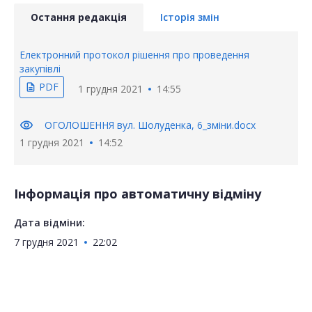
Остання редакція
Історія змін
Електронний протокол рішення про проведення
закупівлі
PDF
description
1 грудня 2021
14:55
visibility
ОГОЛОШЕННЯ вул. Шолуденка, 6_зміни.docx
1 грудня 2021
14:52
Інформація про автоматичну відміну
Дата відміни:
7 грудня 2021
22:02