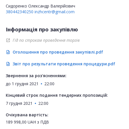
Сидоренко Олександр Валерійович
380442340250
inzhcentr@gmail.com
Інформація про закупівлю
Гід по строкам проведення торгів
open_in_new
Оголошення про проведення закупівлі.pdf
description
Звіт про результати проведення процедури.pdf
description
Звернення за роз'ясненнями:
до
1 грудня 2021
22:00
Кінцевий строк подання тендерних пропозицій:
7 грудня 2021
22:00
Очікувана вартість:
189 998,00
UAH
з ПДВ