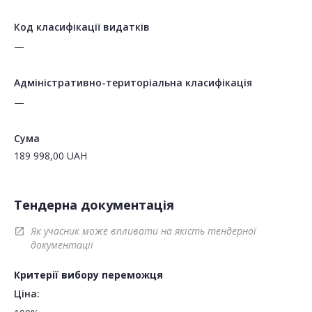
Код класифікації видатків
—
Адміністративно-територіальна класифікація
—
Сума
189 998,00
UAH
Тендерна документація
Як учасник може впливати на якість тендерної
open_in_new
документації
Критерії вибору переможця
Ціна: