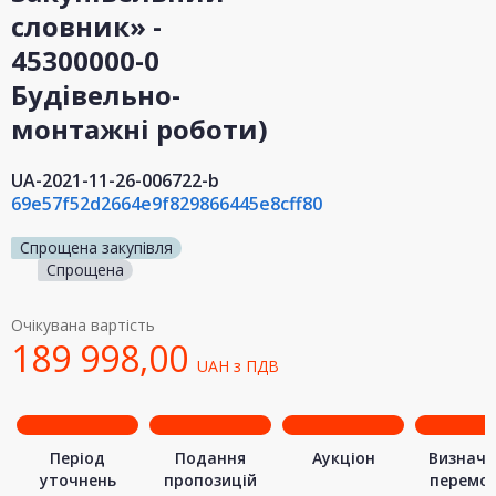
словник» -
45300000-0
Будівельно-
монтажні роботи)
UA-2021-11-26-006722-b
69e57f52d2664e9f829866445e8cff80
Спрощена закупівля
Спрощена
Очікувана вартість
189 998,00
UAH
з ПДВ
Період
Подання
Аукціон
Визначе
уточнень
пропозицій
перемо