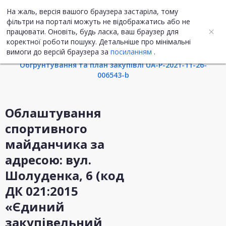
На жаль, версія вашого браузера застаріла, тому
UA
ENG
фільтри на порталі можуть не відображатись або не
працювати. Оновіть, будь ласка, ваш браузер для
коректної роботи пошуку. Детальніше про мінімальні
Інформація про закупівлю
вимоги до версій браузера за
посиланням
.
Обгрунтування та план закупівлі UA-P-2021-11-26-
006543-b
Облаштування
спортивного
майданчика за
адресою: вул.
Шолуденка, 6 (код
ДК 021:2015
«Єдиний
закупівельний