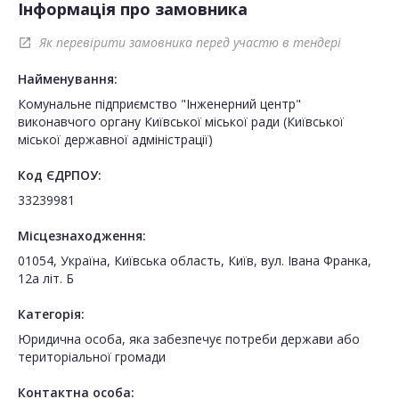
Інформація про замовника
Як перевірити замовника перед участю в тендері
open_in_new
Найменування:
Комунальне підприємство "Інженерний центр"
виконавчого органу Київської міської ради (Київської
міської державної адміністрації)
Код ЄДРПОУ:
33239981
Місцезнаходження:
01054, Україна, Київська область, Київ, вул. Івана Франка,
12а літ. Б
Категорія:
Юридична особа, яка забезпечує потреби держави або
територіальної громади
Контактна особа: