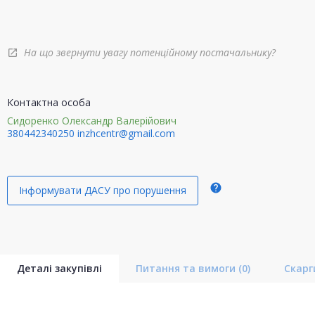
На що звернути увагу потенційному постачальнику?
open_in_new
Контактна особа
Сидоренко Олександр Валерійович
380442340250
inzhcentr@gmail.com
help
Інформувати ДАСУ про порушення
Деталі закупівлі
Питання та вимоги
(0)
Скар