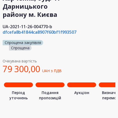
Дарницького
району м. Києва
UA-2021-11-26-004770-b
dfcefa8b41844ca8907f60bf1f993507
Спрощена закупівля
Спрощена
Очікувана вартість
79 300,00
UAH
з ПДВ
Період
Подання
Аукціон
Визначе
уточнень
пропозицій
перемо