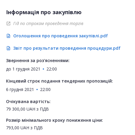
Інформація про закупівлю
Гід по строкам проведення торгів
open_in_new
Оголошення про проведення закупівлі.pdf
description
Звіт про результати проведення процедури.pdf
description
Звернення за роз'ясненнями:
до
1 грудня 2021
22:00
Кінцевий строк подання тендерних пропозицій:
6 грудня 2021
22:00
Очікувана вартість:
79 300,00
UAH
з ПДВ
Розмір мінімального кроку пониження ціни:
793,00
UAH
з ПДВ