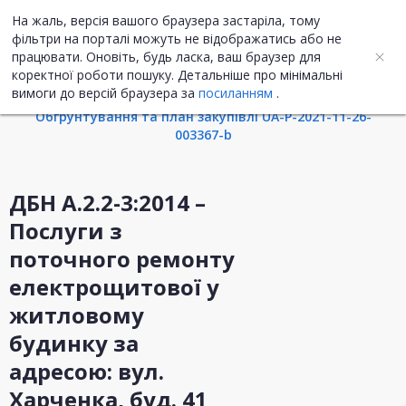
На жаль, версія вашого браузера застаріла, тому
UA
ENG
фільтри на порталі можуть не відображатись або не
працювати. Оновіть, будь ласка, ваш браузер для
коректної роботи пошуку. Детальніше про мінімальні
Інформація про закупівлю
вимоги до версій браузера за
посиланням
.
Обгрунтування та план закупівлі UA-P-2021-11-26-
003367-b
ДБН А.2.2-3:2014 –
Послуги з
поточного ремонту
електрощитової у
житловому
будинку за
адресою: вул.
Харченка, буд. 41