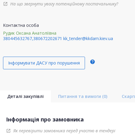
На що звернути увагу потенційному постачальнику?
open_in_new
Контактна особа
Рудик Оксана Анатоліївна
380445632767,380672202671
kk_tender@kkdarn.kiev.ua
help
Інформувати ДАСУ про порушення
Деталі закупівлі
Питання та вимоги
(0)
Скар
Інформація про замовника
Як перевірити замовника перед участю в тендері
open_in_new