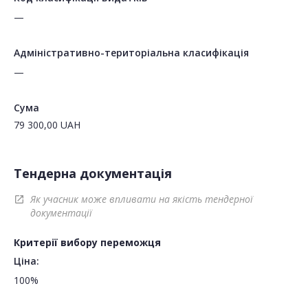
—
Адміністративно-територіальна класифікація
—
Сума
79 300,00
UAH
Тендерна документація
Як учасник може впливати на якість тендерної
open_in_new
документації
Критерії вибору переможця
Ціна:
100%