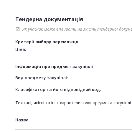
Тендерна документація
Як учасник може впливати на якість тендерної докум
open_in_new
Критерії вибору переможця
Ціна:
Інформація про предмет закупівлі
Вид предмету закупівлі:
Класифікатор та його відповідний код:
Технічні, якісні та інші характеристики предмета закупівл
Назва