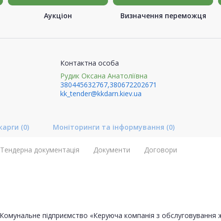
Аукціон
Визначення переможця
Контактна особа
Рудик Оксана Анатоліївна
380445632767,380672202671
kk_tender@kkdarn.kiev.ua
карги
(0)
Моніторинги та інформування
(0)
Тендерна документація
Документи
Договори
Комунальне підприємство «Керуюча компанія з обслуговування 