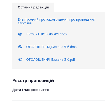
Остання редакція
Електронний протокол рішення про проведення
закупівлі
visibility
ПРОЄКТ ДОГОВОРУ.docx
visibility
ОГОЛОШЕННЯ_Бажана 5-б.docx
visibility
ОГОЛОШЕННЯ_Бажана 5-б.pdf
Реєстр пропозицій
Дата і час розкриття