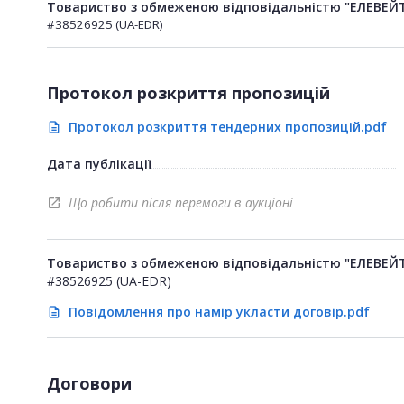
Товариство з обмеженою відповідальністю "ЕЛЕВЕЙТ
#38526925 (UA-EDR)
Протокол розкриття пропозицій
Протокол розкриття тендерних пропозицій.pdf
description
Дата публікації
Що робити після перемоги в аукціоні
open_in_new
Товариство з обмеженою відповідальністю "ЕЛЕВЕЙТ
#38526925 (UA-EDR)
Повідомлення про намір укласти договір.pdf
description
Договори