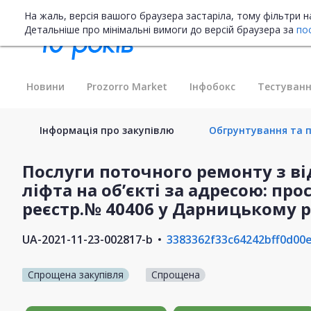
На жаль, версія вашого браузера застаріла, тому фільтри 
Детальніше про мінімальні вимоги до версій браузера за
по
Новини
Prozorro Market
Інфобокс
Тестуванн
Інформація про закупівлю
Обгрунтування та пл
Послуги поточного ремонту з в
ліфта на об’єкті за адресою: просп
реєстр.№ 40406 у Дарницькому р
UA-2021-11-23-002817-b
3383362f33c64242bff0d00
Спрощена закупівля
Спрощена