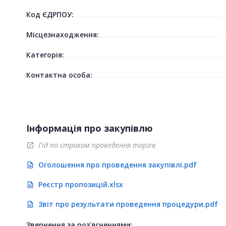
Код ЄДРПОУ:
Місцезнаходження:
Категорія:
Контактна особа:
Інформація про закупівлю
Гід по строкам проведення торгів
open_in_new
Оголошення про проведення закупівлі.pdf
description
Реєстр пропозицій.xlsx
description
Звіт про результати проведення процедури.pdf
description
Звернення за роз'ясненнями: