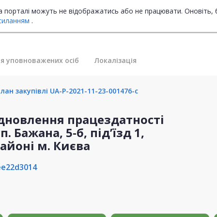
на порталі можуть не відображатись або не працювати. Оновіть, 
силанням
.
я уповноважених осіб
Локалізація
ан закупівлі UA-P-2021-11-23-001476-c
ідновлення працездатності
. Бажана, 5-б, під’їзд 1,
айоні м. Києва
ee22d3014