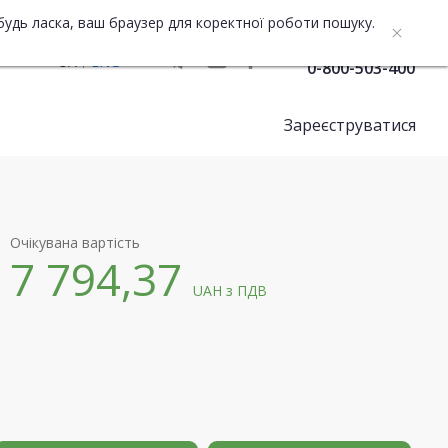
будь ласка, ваш браузер для коректної роботи пошуку.
Служба підтримки
UA
ENG
0-800-503-400
Зареєструватися
Очікувана вартість
7 794,37
UAH
з ПДВ