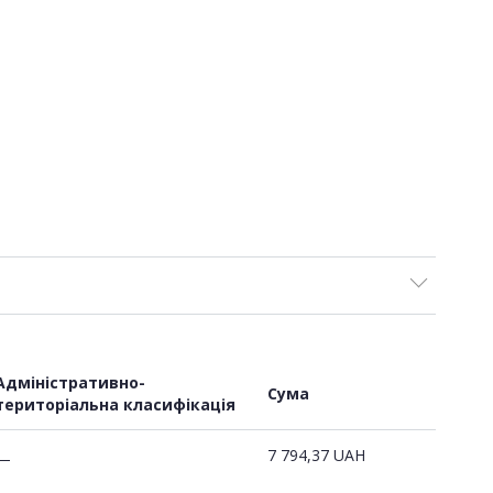
Адміністративно-
Сума
територіальна класифікація
7 794,37
UAH
—