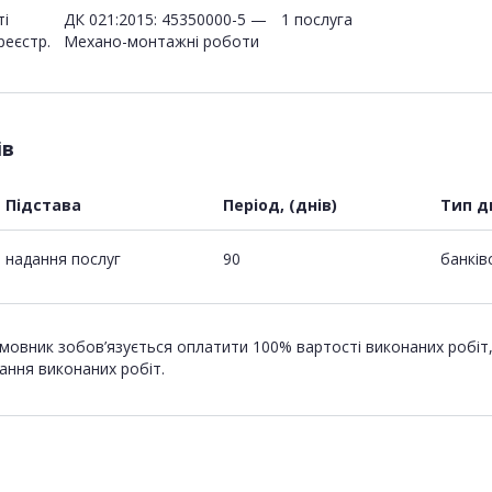
ті
ДК 021:2015: 45350000-5 —
1 послуга
реєстр.
Механо-монтажні роботи
ів
Підстава
Період, (днів)
Тип д
надання послуг
90
банків
мовник зобов’язується оплатити 100% вартості виконаних робіт, 
ання виконаних робіт.