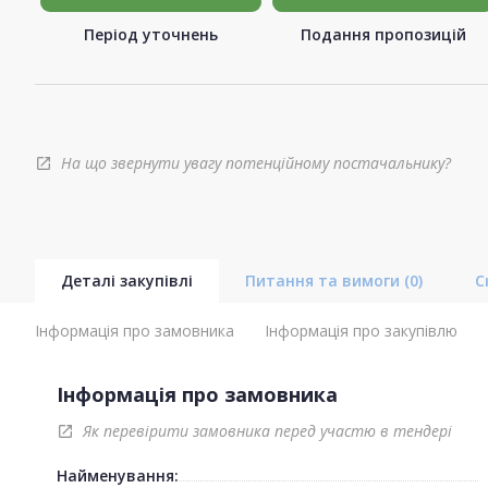
Період уточнень
Подання пропозицій
На що звернути увагу потенційному постачальнику?
open_in_new
Деталі закупівлі
Питання та вимоги
(0)
С
Інформація про замовника
Інформація про закупівлю
Інформація про замовника
Як перевірити замовника перед участю в тендері
open_in_new
Найменування: