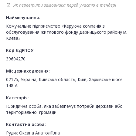
Як перевірити замовника перед участю в тендері
open_in_new
Найменування:
Комунальне підприємство «Керуюча компанія з
обслуговування житлового фонду Дарницького району м.
Києва»
Код ЄДРПОУ:
39604270
Місцезнаходження:
02175, Україна, Київська область, Київ, Харківське шосе
148-А
Категорія:
Юридична особа, яка забезпечує потреби держави або
територіальної громади
Контактна особа:
Рудик Оксана Анатоліївна