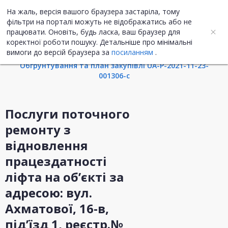
На жаль, версія вашого браузера застаріла, тому
UA
ENG
фільтри на порталі можуть не відображатись або не
працювати. Оновіть, будь ласка, ваш браузер для
коректної роботи пошуку. Детальніше про мінімальні
Інформація про закупівлю
вимоги до версій браузера за
посиланням
.
Обгрунтування та план закупівлі UA-P-2021-11-23-
001306-c
Послуги поточного
ремонту з
відновлення
працездатності
ліфта на об’єкті за
адресою: вул.
Ахматової, 16-в,
під’їзд 1, реєстр.№