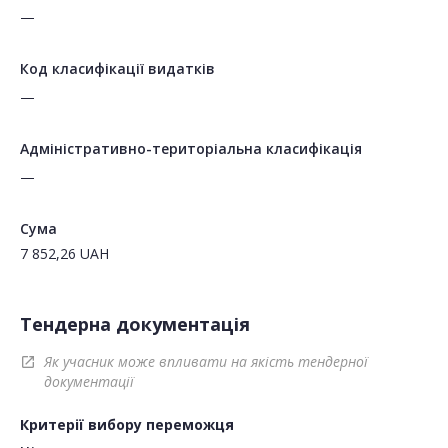
—
Код класифікації видатків
—
Адміністративно-територіальна класифікація
—
Сума
7 852,26
UAH
Тендерна документація
Як учасник може впливати на якість тендерної
open_in_new
документації
Критерії вибору переможця