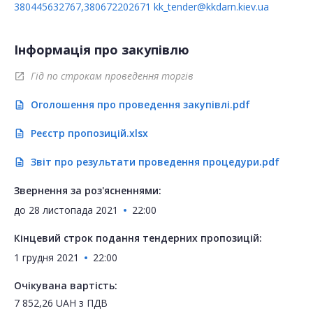
380445632767,380672202671
kk_tender@kkdarn.kiev.ua
Інформація про закупівлю
Гід по строкам проведення торгів
open_in_new
Оголошення про проведення закупівлі.pdf
description
Реєстр пропозицій.xlsx
description
Звіт про результати проведення процедури.pdf
description
Звернення за роз'ясненнями:
до
28 листопада 2021
22:00
Кінцевий строк подання тендерних пропозицій:
1 грудня 2021
22:00
Очікувана вартість:
7 852,26
UAH
з ПДВ