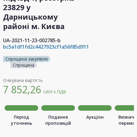
23829 у
Дарницькому
районі м. Києва
UA-2021-11-23-002785-b
bc5a1df1fd2c4427923cf1a56f85d911
Спрощена закупівля
Спрощена
Очікувана вартість
7 852,26
UAH
з ПДВ
Період
Подання
Аукціон
Визначе
уточнень
пропозицій
перемо