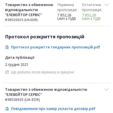
Товариство з обмеженою
Первинна
Остаточна
відповідальністю
пропозиція:
пропозиція:
"ЕЛЕВЕЙТОР СЕРВІС"
7 852,26
7 852,26
UAH
з ПДВ
UAH
з ПДВ
#38526925 (UA-EDR)
Протокол розкриття пропозицій
Протокол розкриття тендерних пропозицій.pdf
description
Дата публікації
2 грудня 2021
Що робити після перемоги в аукціоні
open_in_new
Товариство з обмеженою відповідальністю
"ЕЛЕВЕЙТОР СЕРВІС"
#38526925 (UA-EDR)
Повідомлення про намір укласти договір.pdf
description