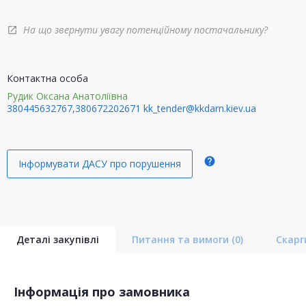
На що звернути увагу потенційному постачальнику?
open_in_new
Контактна особа
Рудик Оксана Анатоліївна
380445632767,380672202671
kk_tender@kkdarn.kiev.ua
help
Інформувати ДАСУ про порушення
Деталі закупівлі
Питання та вимоги
(0)
Скар
Інформація про замовника