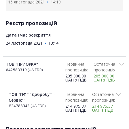
15 листопада 2021
14:19
Реєстр пропозицій
Дата і час розкриття
24 листопада 2021
13:14
ТОВ "ПРИОРКА"
Первинна
Остаточна
#42583319 (UA-EDR)
пропозиція:
пропозиція:
205 000,00
205 000,00
UAH
з ПДВ
UAH
з ПДВ
ТОВ "ПФГ "Добробут -
Первинна
Остаточна
Сервіс""
пропозиція:
пропозиція:
#34788342 (UA-EDR)
214 975,37
214 975,37
UAH
з ПДВ
UAH
з ПДВ