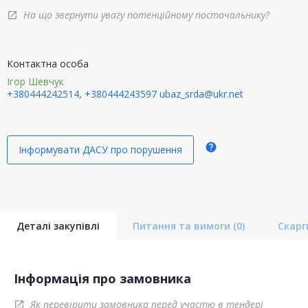
На що звернути увагу потенційному постачальнику?
open_in_new
Контактна особа
Ігор Шевчук
+380444242514, +380444243597
ubaz_srda@ukr.net
help
Інформувати ДАСУ про порушення
Деталі закупівлі
Питання та вимоги
(0)
Скар
Інформація про замовника
Як перевірити замовника перед участю в тендері
open_in_new