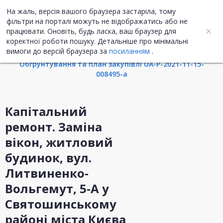
На жаль, версія вашого браузера застаріла, тому
UA
ENG
фільтри на порталі можуть не відображатись або не
працювати. Оновіть, будь ласка, ваш браузер для
коректної роботи пошуку. Детальніше про мінімальні
Інформація про закупівлю
вимоги до версій браузера за
посиланням
.
Обгрунтування та план закупівлі UA-P-2021-11-15-
008495-a
Капітальний
ремонт. Заміна
вікон, житловий
будинок, вул.
Литвиненко-
Вольгемут, 5-А у
Святошинському
районі міста Києва