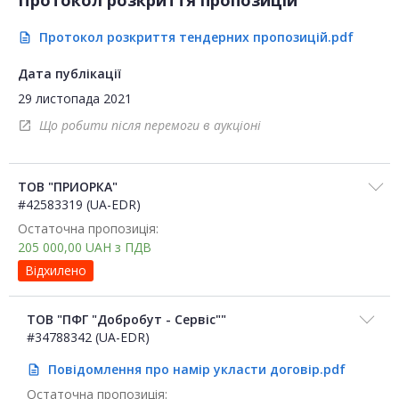
Протокол розкриття пропозицій
Протокол розкриття тендерних пропозицій.pdf
description
Дата публікації
29 листопада 2021
Що робити після перемоги в аукціоні
open_in_new
ТОВ "ПРИОРКА"
#42583319 (UA-EDR)
Остаточна пропозиція:
205 000,00
UAH
з ПДВ
Відхилено
ТОВ "ПФГ "Добробут - Сервіс""
#34788342 (UA-EDR)
Повідомлення про намір укласти договір.pdf
description
Остаточна пропозиція: