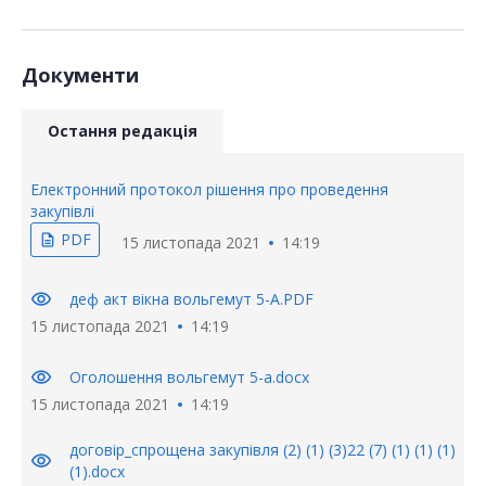
Документи
Остання редакція
Електронний протокол рішення про проведення
закупівлі
PDF
description
15 листопада 2021
14:19
visibility
деф акт вікна вольгемут 5-А.PDF
15 листопада 2021
14:19
visibility
Оголошення вольгемут 5-а.docx
15 листопада 2021
14:19
договір_спрощена закупівля (2) (1) (3)22 (7) (1) (1) (1)
visibility
(1).docx