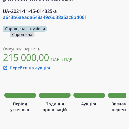
UA-2021-11-15-014325-a
a643b6aeada648a49c6d38a6ac8bd061
Спрощена закупівля
Спрощена
Очікувана вартість
215 000,00
UAH
з ПДВ
Перейти на аукціон
open_in_new
Період
Подання
Аукціон
Визначе
уточнень
пропозицій
перемо