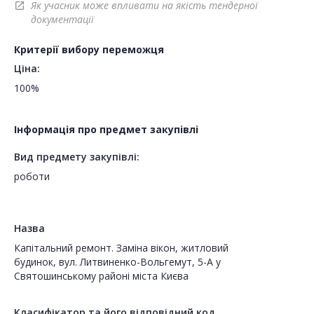
Як учасник може впливати на якість тендерної
open_in_new
документації
Критерії вибору переможця
Ціна:
100%
Інформація про предмет закупівлі
Вид предмету закупівлі:
роботи
Назва
Капітальний ремонт. Заміна вікон, житловий
будинок, вул. Литвиненко-Вольгемут, 5-А у
Святошинському районі міста Києва
Класифікатор та його відповідний код