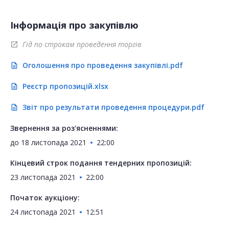
Інформація про закупівлю
Гід по строкам проведення торгів
open_in_new
Оголошення про проведення закупівлі.pdf
description
Реєстр пропозицій.xlsx
description
Звіт про результати проведення процедури.pdf
description
Звернення за роз'ясненнями:
до
18 листопада 2021
22:00
Кінцевий строк подання тендерних пропозицій:
23 листопада 2021
22:00
Початок аукціону:
24 листопада 2021
12:51