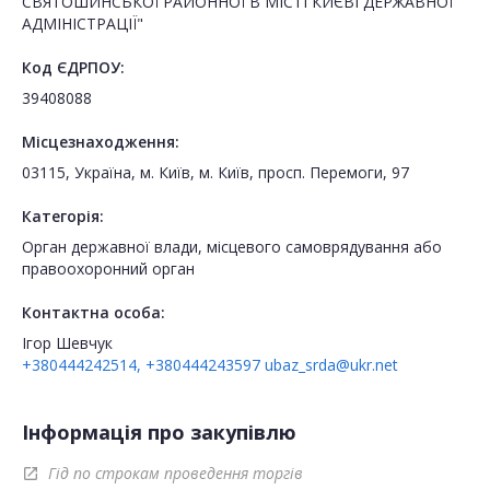
СВЯТОШИНСЬКОЇ РАЙОННОЇ В МІСТІ КИЄВІ ДЕРЖАВНОЇ
АДМІНІСТРАЦІЇ"
Код ЄДРПОУ:
39408088
Місцезнаходження:
03115, Україна, м. Київ, м. Київ, просп. Перемоги, 97
Категорія:
Орган державної влади, місцевого самоврядування або
правоохоронний орган
Контактна особа:
Ігор Шевчук
+380444242514, +380444243597
ubaz_srda@ukr.net
Інформація про закупівлю
Гід по строкам проведення торгів
open_in_new