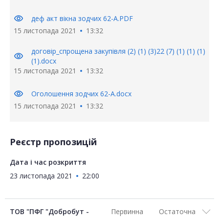
visibility
деф акт вікна зодчих 62-А.PDF
15 листопада 2021
13:32
договір_спрощена закупівля (2) (1) (3)22 (7) (1) (1) (1)
visibility
(1).docx
15 листопада 2021
13:32
visibility
Оголошення зодчих 62-А.docx
15 листопада 2021
13:32
Реєстр пропозицій
Дата і час розкриття
23 листопада 2021
22:00
ТОВ "ПФГ "Добробут -
Первинна
Остаточна