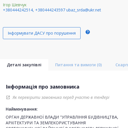
Ігор Шевчук
+380444242514, +380444243597
ubaz_srda@ukr.net
help
Інформувати ДАСУ про порушення
Деталі закупівлі
Питання та вимоги
(0)
Скар
Інформація про замовника
Як перевірити замовника перед участю в тендері
open_in_new
Найменування:
ОРГАН ДЕРЖАВНОЇ ВЛАДИ "УПРАВЛІННЯ БУДІВНИЦТВА,
АРХІТЕКТУРИ ТА ЗЕМЛЕКОРИСТУВАННЯ