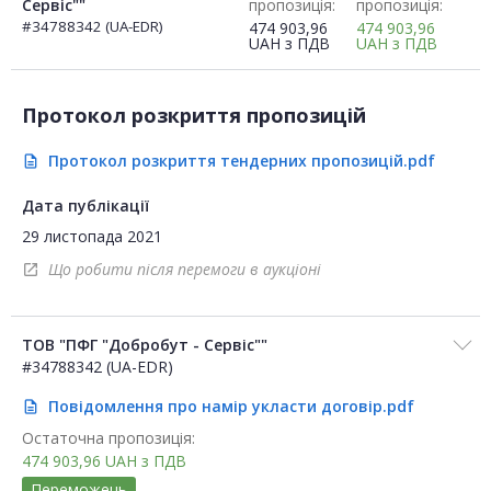
Сервіс""
пропозиція:
пропозиція:
#34788342 (UA-EDR)
474 903,96
474 903,96
UAH
з ПДВ
UAH
з ПДВ
Протокол розкриття пропозицій
Протокол розкриття тендерних пропозицій.pdf
description
Дата публікації
29 листопада 2021
Що робити після перемоги в аукціоні
open_in_new
ТОВ "ПФГ "Добробут - Сервіс""
#34788342 (UA-EDR)
Повідомлення про намір укласти договір.pdf
description
Остаточна пропозиція:
474 903,96
UAH
з ПДВ
Переможець