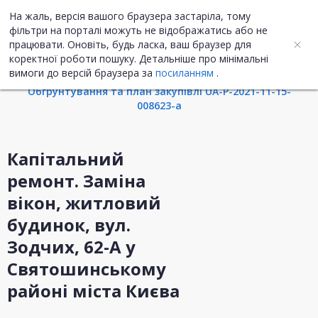
На жаль, версія вашого браузера застаріла, тому
UA
ENG
фільтри на порталі можуть не відображатись або не
працювати. Оновіть, будь ласка, ваш браузер для
коректної роботи пошуку. Детальніше про мінімальні
Інформація про закупівлю
вимоги до версій браузера за
посиланням
.
Обгрунтування та план закупівлі UA-P-2021-11-15-
008623-a
Капітальний
ремонт. Заміна
вікон, житловий
будинок, вул.
Зодчих, 62-А у
Святошинському
районі міста Києва