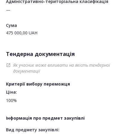
Адміністративно-територіальна класифікація
—
Сума
475 000,00
UAH
Тендерна документація
Як учасник може впливати на якість тендерної
open_in_new
документації
Критерії вибору переможця
Ціна:
100%
Інформація про предмет закупівлі
Вид предмету закупівлі: