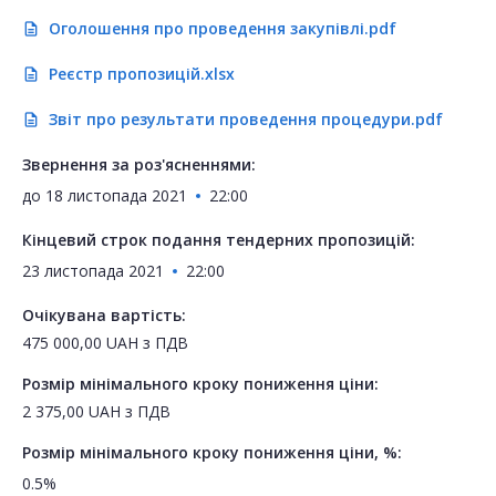
Оголошення про проведення закупівлі.pdf
description
Реєстр пропозицій.xlsx
description
Звіт про результати проведення процедури.pdf
description
Звернення за роз'ясненнями:
до
18 листопада 2021
22:00
Кінцевий строк подання тендерних пропозицій:
23 листопада 2021
22:00
Очікувана вартість:
475 000,00
UAH
з ПДВ
Розмір мінімального кроку пониження ціни:
2 375,00
UAH
з ПДВ
Розмір мінімального кроку пониження ціни, %:
0.5%