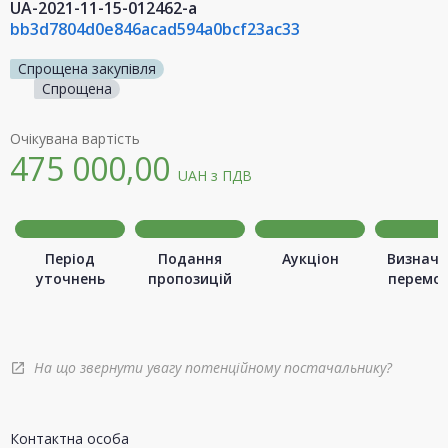
UA-2021-11-15-012462-a
bb3d7804d0e846acad594a0bcf23ac33
Спрощена закупівля
Спрощена
Очікувана вартість
475 000,00
UAH
з ПДВ
Період
Подання
Аукціон
Визначе
уточнень
пропозицій
перемо
На що звернути увагу потенційному постачальнику?
open_in_new
Контактна особа