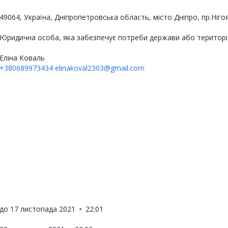
49064, Україна, Дніпропетровська область, місто Дніпро, пр.Ніго
Юридична особа, яка забезпечує потреби держави або територі
Еліна Коваль
+380689973434
elinakoval2303@gmail.com
до
17 листопада 2021
22:01