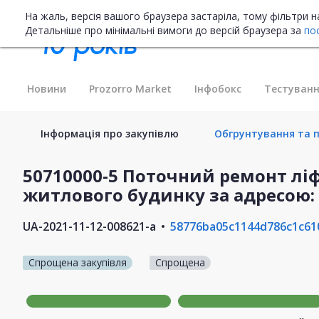
На жаль, версія вашого браузера застаріла, тому фільтри 
Детальніше про мінімальні вимоги до версій браузера за
по
Новини
Prozorro Market
Інфобокс
Тестуванн
Інформація про закупівлю
Обгрунтування та п
50710000-5 Поточний ремонт лі
житлового будинку за адресою:
UA-2021-11-12-008621-a
58776ba05c1144d786c1c61
Спрощена закупівля
Спрощена