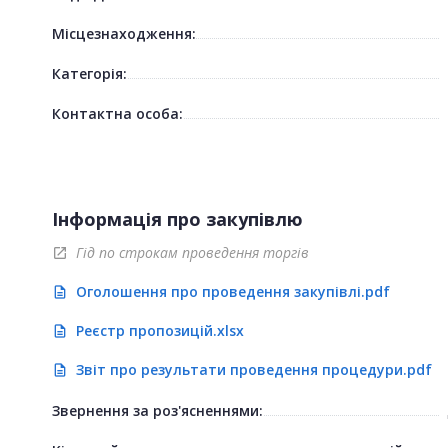
Місцезнаходження:
Категорія:
Контактна особа:
Інформація про закупівлю
Гід по строкам проведення торгів
open_in_new
Оголошення про проведення закупівлі.pdf
description
Реєстр пропозицій.xlsx
description
Звіт про результати проведення процедури.pdf
description
Звернення за роз'ясненнями: