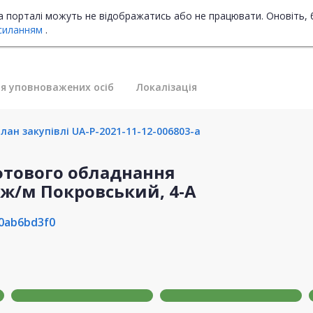
на порталі можуть не відображатись або не працювати. Оновіть, 
силанням
.
я уповноважених осіб
Локалізація
лан закупівлі UA-P-2021-11-12-006803-a
фтового обладнання
 ж/м Покровський, 4-А
0ab6bd3f0