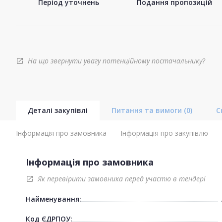
Період уточнень
Подання пропозицій
На що звернути увагу потенційному постачальнику?
open_in_new
Деталі закупівлі
Питання та вимоги
(0)
С
Інформація про замовника
Інформація про закупівлю
Інформація про замовника
Як перевірити замовника перед участю в тендері
open_in_new
Найменування:
Код ЄДРПОУ: