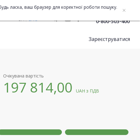
будь ласка, ваш браузер для коректної роботи пошуку.
Служба підтримки
UA
ENG
0-800-503-400
Зареєструватися
Очікувана вартість
197 814,00
UAH
з ПДВ