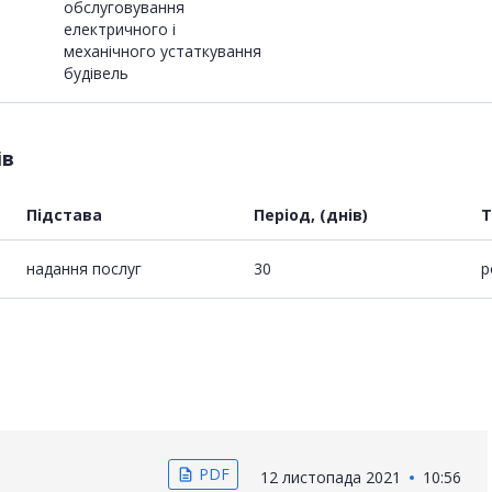
обслуговування
електричного і
механічного устаткування
будівель
ів
Підстава
Період, (днів)
Т
надання послуг
30
р
PDF
description
12 листопада 2021
10:56