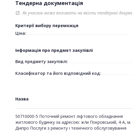
Тендерна документація
Як учасник може впливати на якість тендерної докум
open_in_new
Критерії вибору переможця
Ціна:
Інформація про предмет закупівлі
Вид предмету закупівлі:
Класифікатор та його відповідний код:
Назва
50710000-5 Поточний ремонт ліфтового обладнання
житлового будинку за адресою: ж/м Покровський, 4-А, м.
Дніпро Послуги з ремонту і технічного обслуговування