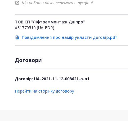
Що робити після перемоги в аукціоні
open_in_new
ТОВ СП "Ліфтреммонтаж Дніпро"
#31770510 (UA-EDR)
Повідомлення про намір укласти договір.pdf
description
Договори
Договір: UA-2021-11-12-008621-a-a1
Перейти на сторінку договору