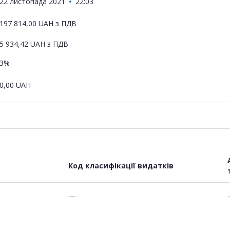
22 листопада 2021
22:03
197 814,00
UAH
з ПДВ
5 934,42
UAH
з ПДВ
3%
0,00
UAH
Код класифікації видатків
—