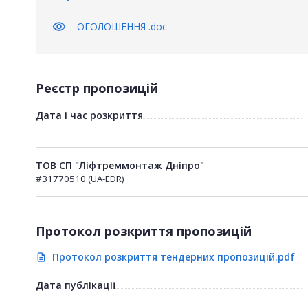
visibility
ОГОЛОШЕННЯ .doc
Реєстр пропозицій
Дата і час розкриття
ТОВ СП "Ліфтреммонтаж Дніпро"
#31770510 (UA-EDR)
Протокол розкриття пропозицій
Протокол розкриття тендерних пропозицій.pdf
description
Дата публікації