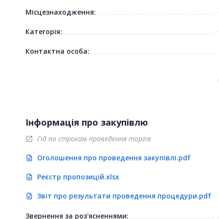
Місцезнаходження:
Категорія:
Контактна особа:
Інформація про закупівлю
Гід по строкам проведення торгів
open_in_new
Оголошення про проведення закупівлі.pdf
description
Реєстр пропозицій.xlsx
description
Звіт про результати проведення процедури.pdf
description
Звернення за роз'ясненнями: