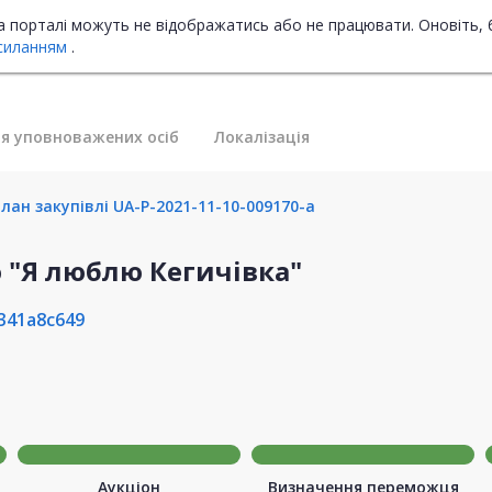
на порталі можуть не відображатись або не працювати. Оновіть, 
силанням
.
я уповноважених осіб
Локалізація
лан закупівлі UA-P-2021-11-10-009170-a
 "Я люблю Кегичівка"
341a8c649
Аукціон
Визначення переможця