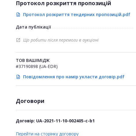
Протокол розкриття пропозицій
Протокол розкриття тендерних пропозицій.pdf
description
Дата публікації
Що робити після перемоги в аукціоні
open_in_new
ТОВ ВАШІМІДЖ
#37190898 (UA-EDR)
Повідомлення про намір укласти договір.pdf
description
Договори
Договір: UA-2021-11-10-002405-c-b1
Перейти на сторінку договору