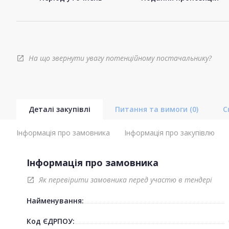
На що звернути увагу потенційному постачальнику?
open_in_new
Деталі закупівлі
Питання та вимоги
(0)
С
Інформація про замовника
Інформація про закупівлю
Інформація про замовника
Як перевірити замовника перед участю в тендері
open_in_new
Найменування:
Код ЄДРПОУ: