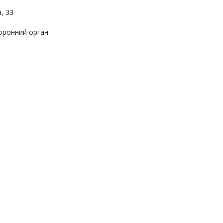
, 33
оронний орган