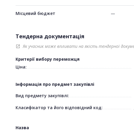
Місцевий бюджет
—
Тендерна документація
Як учасник може впливати на якість тендерної докум
open_in_new
Критерії вибору переможця
Ціна:
Інформація про предмет закупівлі
Вид предмету закупівлі:
Класифікатор та його відповідний код:
Назва