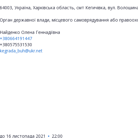
64003, Україна, Харківська область, смт Кегичівка, вул. Волошина
Орган державної влади, місцевого самоврядування або правоох
Найденко Олена Геннадіївна
+380664191447
+380575531530
kegrada_buh@ukr.net
до
16 листопада 2021
22:00