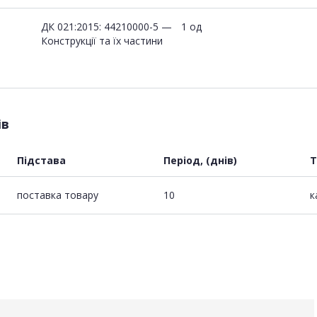
ДК 021:2015: 44210000-5 —
1 од
Конструкції та їх частини
ів
Підстава
Період, (днів)
Т
поставка товару
10
к