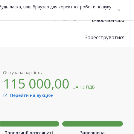
будь ласка, ваш браузер для коректної роботи пошуку.
Служба підтримки
UA
ENG
0-800-503-400
Зареєструватися
Очікувана вартість
115 000,00
UAH
з ПДВ
Перейти на аукціон
open_in_new
Пропозиції розглянуті
Завершена