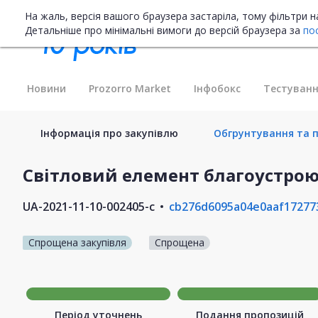
На жаль, версія вашого браузера застаріла, тому фільтри 
Детальніше про мінімальні вимоги до версій браузера за
по
Новини
Prozorro Market
Інфобокс
Тестуванн
Інформація про закупівлю
Обгрунтування та п
Світловий елемент благоустрою
UA-2021-11-10-002405-c
cb276d6095a04e0aaf17277
Спрощена закупівля
Спрощена
Період уточнень
Подання пропозицій