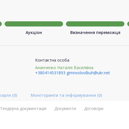
Аукціон
Визначення переможця
Контактна особа
Ананченко Наталія Василівна
+380414531893
gimnvolvolbuh@ukr.net
карги
(0)
Моніторинги та інформування
(0)
Тендерна документація
Документи
Договори