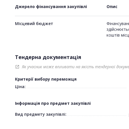
Джерело фінансування закупівлі
Опис
Місцевий бюджет
Фінансуванн
здійснюєть
коштів міс
Тендерна документація
Як учасник може впливати на якість тендерної докум
open_in_new
Критерії вибору переможця
Ціна:
Інформація про предмет закупівлі
Вид предмету закупівлі: