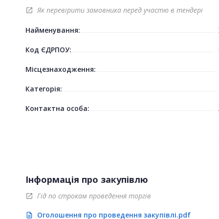
Як перевірити замовника перед участю в тендері
open_in_new
Найменування:
Код ЄДРПОУ:
Місцезнаходження:
Категорія:
Контактна особа:
Інформація про закупівлю
Гід по строкам проведення торгів
open_in_new
Оголошення про проведення закупівлі.pdf
description