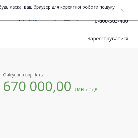
будь ласка, ваш браузер для коректної роботи пошуку.
Служба підтримки
UA
ENG
0-800-503-400
Зареєструватися
Очікувана вартість
670 000,00
UAH
з ПДВ