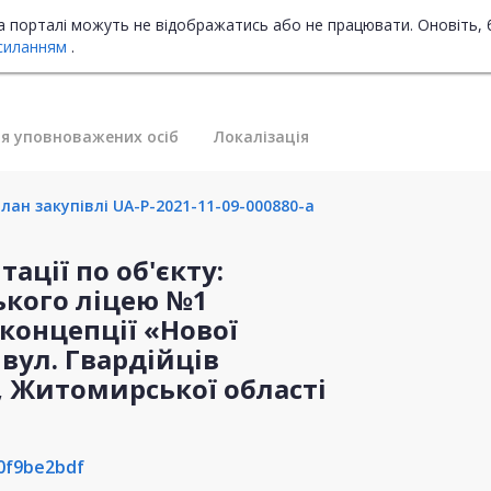
на порталі можуть не відображатись або не працювати. Оновіть, 
силанням
.
я уповноважених осіб
Локалізація
лан закупівлі UA-P-2021-11-09-000880-a
ації по об'єкту:
ького ліцею №1
концепції «Нової
вул. Гвардійців
в, Житомирської області
0f9be2bdf