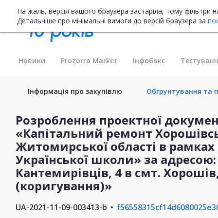
На жаль, версія вашого браузера застаріла, тому фільтри 
Детальніше про мінімальні вимоги до версій браузера за
по
Новини
Prozorro Market
Інфобокс
Тестуванн
Інформація про закупівлю
Обгрунтування та п
Розроблення проектної документ
«Капітальний ремонт Хорошівс
Житомирської області в рамках 
Української школи» за адресою: 
Кантемирівців, 4 в смт. Хороші
(коригування)»
UA-2021-11-09-003413-b
f56558315cf14d6080025e3