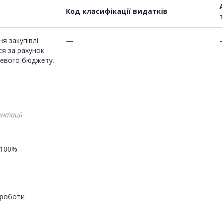
Код класифікації видатків
я закупівлі
—
ся за рахунок
цевого бюджету.
ентації
100%
роботи