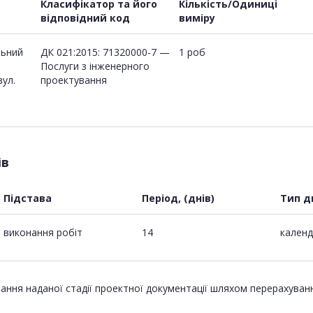
Класифікатор та його
Кількість/Одиниці
відповідний код
виміру
льний
ДК 021:2015: 71320000-7 —
1 роб
Послуги з інженерного
вул.
проектування
ів
Підстава
Період, (днів)
Тип д
виконання робіт
14
календ
ання наданої стадії проектної документації шляхом перерахуван