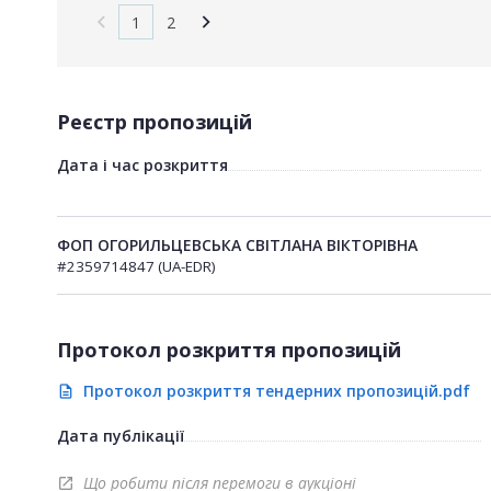
1
2
Реєстр пропозицій
Дата і час розкриття
ФОП ОГОРИЛЬЦЕВСЬКА СВІТЛАНА ВІКТОРІВНА
#2359714847 (UA-EDR)
Протокол розкриття пропозицій
Протокол розкриття тендерних пропозицій.pdf
description
Дата публікації
Що робити після перемоги в аукціоні
open_in_new