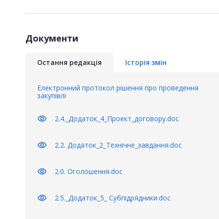
Документи
Остання редакція
Історія змін
Електронний протокол рішення про проведення
закупівлі
visibility
2.4._Додаток_4_Проект_договору.doc
visibility
2.2. Додаток_2_Технiчне_завдання.doc
visibility
2.0. Оголошення.doc
visibility
2.5._Додаток_5_ Субпідрядники.doc