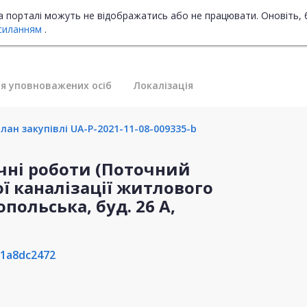
на порталі можуть не відображатись або не працювати. Оновіть, 
силанням
.
я уповноважених осіб
Локалізація
лан закупівлі UA-P-2021-11-08-009335-b
ічні роботи (Поточний
ї каналізації житлового
польська, буд. 26 А,
1a8dc2472