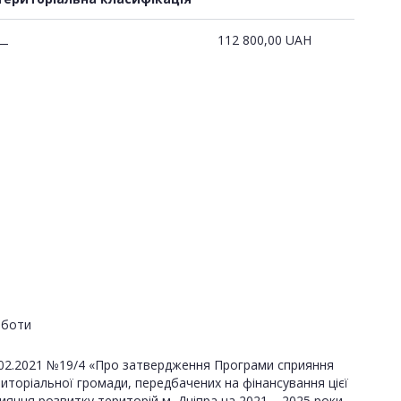
112 800,00
UAH
—
оботи
24.02.2021 №19/4 «Про затвердження Програми сприяння
иторіальної громади, передбачених на фінансування цієї
яння розвитку територій м. Дніпра на 2021 – 2025 роки,