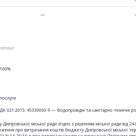
—
ентації
100%
послуги
ДК 021:2015: 45330000-9 — Водопровідні та санітарно-технічні р
Дніпровської міської ради згідно з рішенням міської ради від 
ложення про витрачання коштів бюджету Дніпровської міської тер
21 №14-26/10-р про виділення коштів на виконання Програми спри