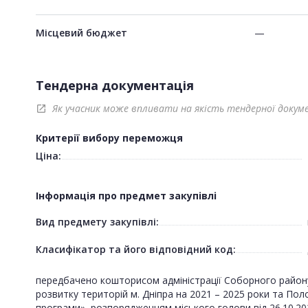
Місцевий бюджет
—
Тендерна документація
Як учасник може впливати на якість тендерної докум
open_in_new
Критерії вибору переможця
Ціна:
Інформація про предмет закупівлі
Вид предмету закупівлі:
Класифікатор та його відповідний код:
передбачено кошторисом адміністрації Соборного району 
розвитку територій м. Дніпра на 2021 – 2025 роки та По
програми», розпорядженням міського голови від 26.10.20