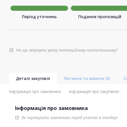
Період уточнень
Подання пропозицій
На що звернути увагу потенційному постачальнику?
open_in_new
Деталі закупівлі
Питання та вимоги
(0)
С
Інформація про замовника
Інформація про закупівлю
Інформація про замовника
Як перевірити замовника перед участю в тендері
open_in_new