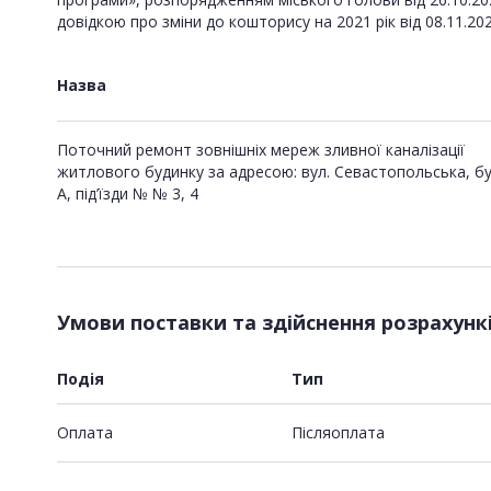
довідкою про зміни до кошторису на 2021 рік від 08.11.20
Назва
Поточний ремонт зовнішніх мереж зливної каналізації
житлового будинку за адресою: вул. Севастопольська, бу
А, під’їзди № № 3, 4
Умови поставки та здійснення розрахунк
Подія
Тип
Оплата
Пiсляоплата