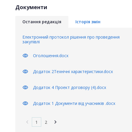
Документи
Остання редакція
Історія змін
Електронний протокол рішення про проведення
закупівлі
visibility
Оголошення.docx
visibility
Додаток 2Технічні характеристики.docx
visibility
Додаток 4 Проект договору (4).docx
visibility
Додаток 1 Документи від учасників .docx
1
2