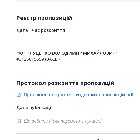
Реєстр пропозицій
Дата і час розкриття
ФОП "ЛУЦЕНКО ВОЛОДИМИР МИХАЙЛОВИЧ"
#3126815559 (UA-EDR)
Протокол розкриття пропозицій
Протокол розкриття тендерних пропозицій.pdf
description
Дата публікації
Що робити після перемоги в аукціоні
open_in_new