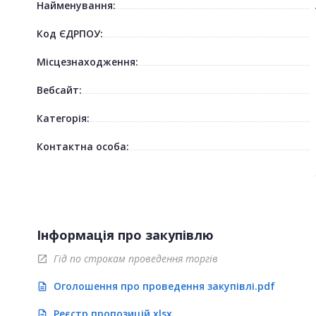
Найменування:
Код ЄДРПОУ:
Місцезнаходження:
Вебсайт:
Категорія:
Контактна особа:
Інформація про закупівлю
Гід по строкам проведення торгів
open_in_new
Оголошення про проведення закупівлі.pdf
description
Реєстр пропозицій.xlsx
description