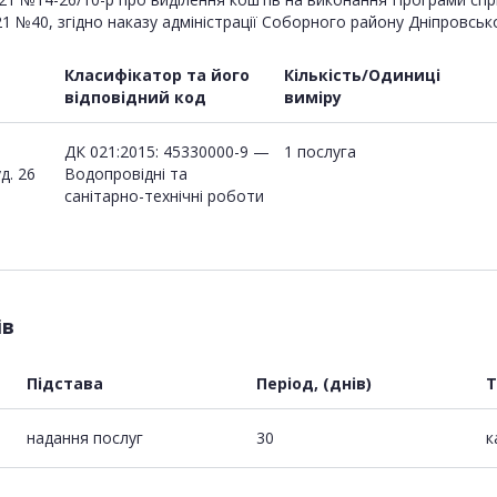
21 №40, згідно наказу адміністрації Соборного району Дніпровсько
Класифікатор та його
Кількість/Одиниці
відповідний код
виміру
ДК 021:2015: 45330000-9 —
1 послуга
д. 26
Водопровідні та
санітарно-технічні роботи
ів
Підстава
Період, (днів)
Т
надання послуг
30
к