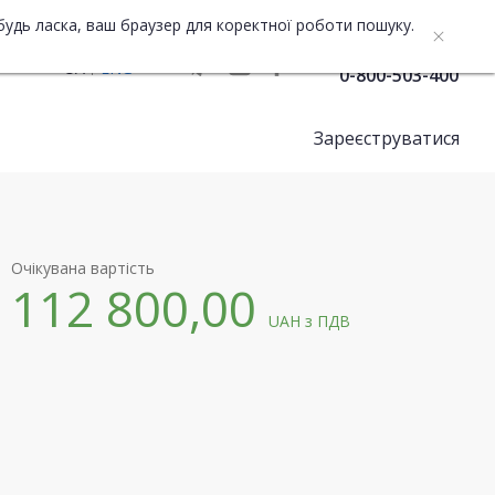
будь ласка, ваш браузер для коректної роботи пошуку.
Служба підтримки
UA
ENG
0-800-503-400
Зареєструватися
Очікувана вартість
112 800,00
UAH
з ПДВ