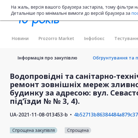
На жаль, версія вашого браузера застаріла, тому фільтри 
Детальніше про мінімальні вимоги до версій браузера за
по
Новини
Prozorro Market
Інфобокс
Тестуванн
Інформація про закупівлю
Обгрунтування та п
Водопровідні та санітарно-техн
ремонт зовнішніх мереж зливно
будинку за адресою: вул. Севасто
під’їзди № № 3, 4).
UA-2021-11-08-013453-b
4b52713b86384484a879c37
Спрощена закупівля
Спрощена