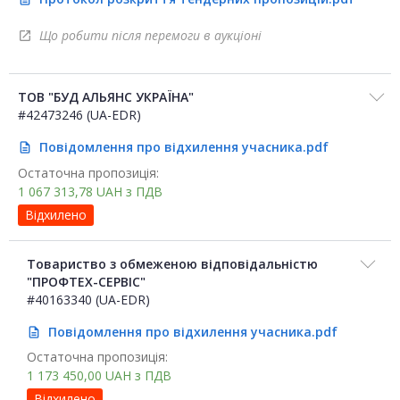
Що робити після перемоги в аукціоні
open_in_new
ТОВ "БУД АЛЬЯНС УКРАЇНА"
#42473246 (UA-EDR)
Повідомлення про відхилення учасника.pdf
description
Остаточна пропозиція:
1 067 313,78
UAH
з ПДВ
Відхилено
Товариство з обмеженою відповідальністю
"ПРОФТЕХ-СЕРВІС"
#40163340 (UA-EDR)
Повідомлення про відхилення учасника.pdf
description
Остаточна пропозиція:
1 173 450,00
UAH
з ПДВ
Відхилено