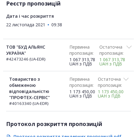
Реєстр пропозицій
Дата і час розкриття
22 листопада 2021
09:38
ТОВ "БУД АЛЬЯНС
Первинна
Остаточна
УКРАЇНА"
пропозиція:
пропозиція:
#42473246 (UA-EDR)
1 067 313,78
1 067 313,78
UAH
з ПДВ
UAH
з ПДВ
Товариство з
Первинна
Остаточна
обмеженою
пропозиція:
пропозиція:
відповідальністю
1 173 450,00
1 173 450,00
UAH
з ПДВ
UAH
з ПДВ
"ПРОФТЕХ-СЕРВІС"
#40163340 (UA-EDR)
Протокол розкриття пропозицій
Протокол розкриття тендерних пропозицій.pdf
description