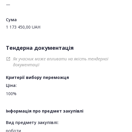
—
Сума
1 173 450,00
UAH
Тендерна документація
Як учасник може впливати на якість тендерної
open_in_new
документації
Критерії вибору переможця
Ціна:
100%
Інформація про предмет закупівлі
Вид предмету закупівлі:
роботи