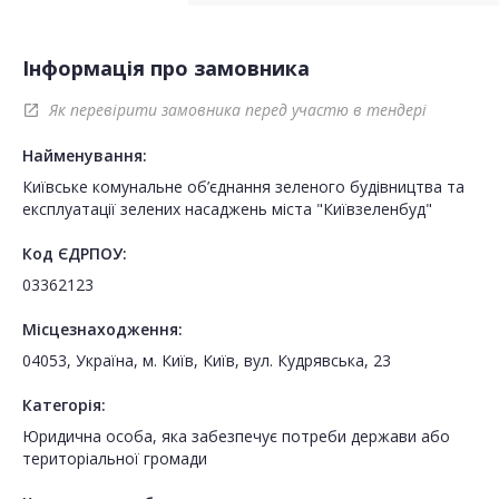
Інформація про замовника
Як перевірити замовника перед участю в тендері
open_in_new
Найменування:
Київське комунальне об’єднання зеленого будівництва та
експлуатації зелених насаджень міста "Київзеленбуд"
Код ЄДРПОУ:
03362123
Місцезнаходження:
04053, Україна, м. Київ, Київ, вул. Кудрявська, 23
Категорія:
Юридична особа, яка забезпечує потреби держави або
територіальної громади