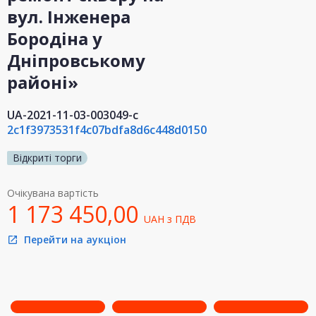
вул. Інженера
Бородіна у
Дніпровському
районі»
UA-2021-11-03-003049-c
2c1f3973531f4c07bdfa8d6c448d0150
Відкриті торги
Очікувана вартість
1 173 450,00
UAH
з ПДВ
Перейти на аукціон
open_in_new