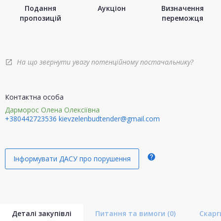
Подання
Аукціон
Визначення
пропозицій
переможця
На що звернути увагу потенційному постачальнику?
open_in_new
Контактна особа
Дарморос Олена Олексіївна
+380442723536
kievzelenbudtender@gmail.com
help
Інформувати ДАСУ про порушення
Деталі закупівлі
Питання та вимоги
(0)
Скар