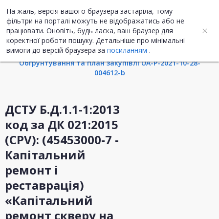
На жаль, версія вашого браузера застаріла, тому
UA
ENG
фільтри на порталі можуть не відображатись або не
працювати. Оновіть, будь ласка, ваш браузер для
коректної роботи пошуку. Детальніше про мінімальні
Інформація про закупівлю
вимоги до версій браузера за
посиланням
.
Обгрунтування та план закупівлі UA-P-2021-10-28-
004612-b
ДСТУ Б.Д.1.1-1:2013
код за ДК 021:2015
(CPV): (45453000-7 -
Капітальний
ремонт і
реставрація)
«Капітальний
ремонт скверу на