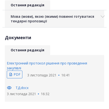
Остання редакція
Мова (мови), якою (якими) повинні готуватися
тендерні пропозиції
Документи
Остання редакція
Електронний протокол рішення про проведення
закупівлі
PDF
description
3 листопада 2021
16:41
visibility
ТД.docx
3 листопада 2021
16:32