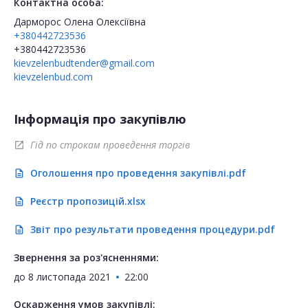
Контактна особа:
Дарморос Олена Олексіївна
+380442723536
+380442723536
kievzelenbudtender@gmail.com
kievzelenbud.com
Інформація про закупівлю
Гід по строкам проведення торгів
open_in_new
Оголошення про проведення закупівлі.pdf
description
Реєстр пропозицій.xlsx
description
Звіт про результати проведення процедури.pdf
description
Звернення за роз'ясненнями:
до
8 листопада 2021
22:00
Оскарження умов закупівлі: