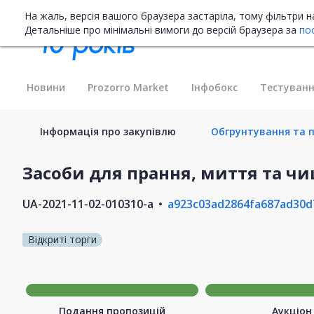
На жаль, версія вашого браузера застаріла, тому фільтри 
Детальніше про мінімальні вимоги до версій браузера за
по
Новини
Prozorro Market
Інфобокс
Тестуванн
Інформація про закупівлю
Обгрунтування та пл
Засоби для прання, миття та ч
UA-2021-11-02-010310-a
a923c03ad2864fa687ad30d
Відкриті торги
Подання пропозицій
Аукціон