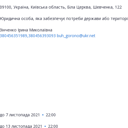
09100, Україна, Київська область, Біла Церква, Шевченка, 122
Юридична особа, яка забезпечує потреби держави або територі
Зінченко Ірина Миколаївна
380456351989,380456393093
buh_gorono@ukr.net
до
7 листопада 2021
22:00
до
13 листопада 2021
22:00