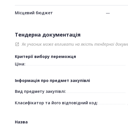
Місцевий бюджет
—
Тендерна документація
Як учасник може впливати на якість тендерної докум
open_in_new
Критерії вибору переможця
Ціна:
Інформація про предмет закупівлі
Вид предмету закупівлі:
Класифікатор та його відповідний код:
Назва