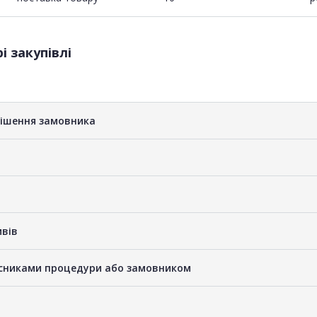
і закупівлі
рішення замовника
ивів
часниками процедури або замовником