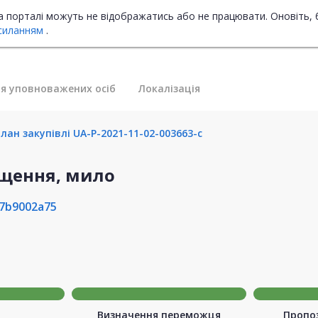
на порталі можуть не відображатись або не працювати. Оновіть, 
силанням
.
я уповноважених осіб
Локалізація
ан закупівлі UA-P-2021-11-02-003663-c
ищення, мило
7b9002a75
Визначення переможця
Пропоз