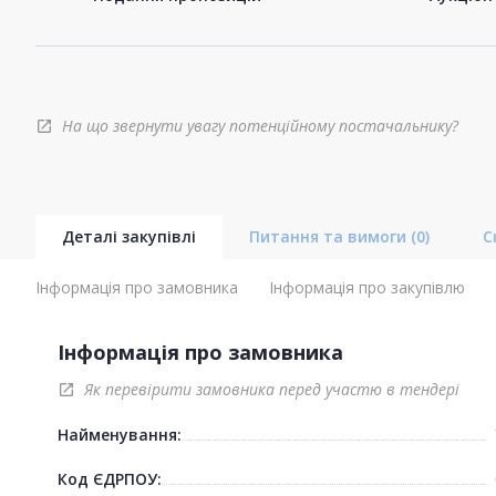
На що звернути увагу потенційному постачальнику?
open_in_new
Деталі закупівлі
Питання та вимоги
(0)
С
Інформація про замовника
Інформація про закупівлю
Інформація про замовника
Як перевірити замовника перед участю в тендері
open_in_new
Найменування:
Код ЄДРПОУ: