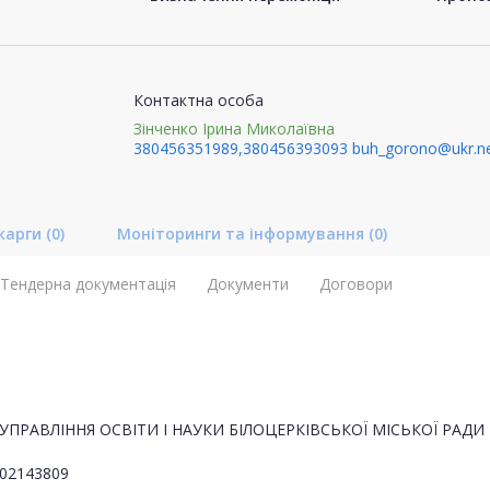
Контактна особа
Зінченко Ірина Миколаївна
380456351989,380456393093
buh_gorono@ukr.n
карги
(0)
Моніторинги та інформування
(0)
Тендерна документація
Документи
Договори
УПРАВЛІННЯ ОСВІТИ І НАУКИ БІЛОЦЕРКІВСЬКОЇ МІСЬКОЇ РАДИ
02143809