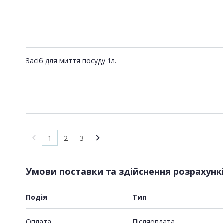
Засіб для миття посуду 1л.
1
2
3
Умови поставки та здійснення розрахунк
Подія
Тип
Оплата
Пiсляоплата