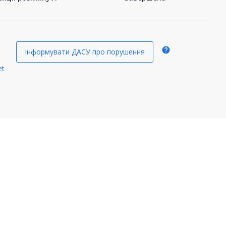
help
Інформувати ДАСУ про порушення
et