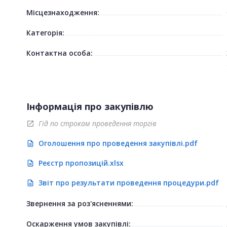
Місцезнаходження:
Категорія:
Контактна особа:
Інформація про закупівлю
Гід по строкам проведення торгів
open_in_new
Оголошення про проведення закупівлі.pdf
description
Реєстр пропозицій.xlsx
description
Звіт про результати проведення процедури.pdf
description
Звернення за роз'ясненнями:
Оскарження умов закупівлі: