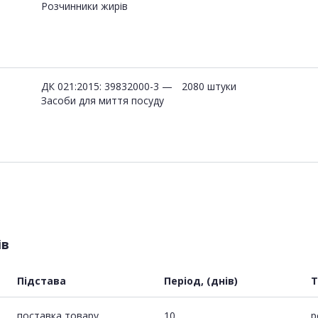
Розчинники жирів
ДК 021:2015: 39832000-3 —
2080 штуки
Засоби для миття посуду
ів
Підстава
Період, (днів)
Т
поставка товару
10
р