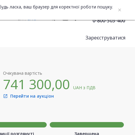
будь ласка, ваш браузер для коректної роботи пошуку.
Служба підтримки
UA
ENG
0-800-503-400
Зареєструватися
Очікувана вартість
741 300,00
UAH
з ПДВ
Перейти на аукціон
open_in_new
иції розглянуті
Завершена