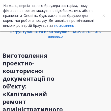
На жаль, версія вашого браузера застаріла, тому
UA
ENG
фільтри на порталі можуть не відображатись або не
працювати. Оновіть, будь ласка, ваш браузер для
коректної роботи пошуку. Детальніше про мінімальні
Інформація про закупівлю
вимоги до версій браузера за
посиланням
.
Обгрунтування та план закупівлі UA-P-2021-11-02-
008486-a
Виготовлення
проектно-
кошторисної
документації по
об’єкту:
«Капітальний
ремонт
адміністративного