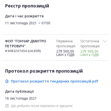
Реєстр пропозицій
Дата і час розкриття
11 листопада 2021
07:00
ФОП "ГОНЧАР ДМИТРО
Первинна
Остаточна
ПЕТРОВИЧ"
пропозиція:
пропозиція:
#3083207454 (UA-EDR)
279 500,00
279 500,00
UAH
з ПДВ
UAH
з ПДВ
Протокол розкриття пропозицій
Протокол розкриття тендерних пропозицій.pdf
description
Дата публікації
16 листопада 2021
Що робити після перемоги в аукціоні
open_in_new