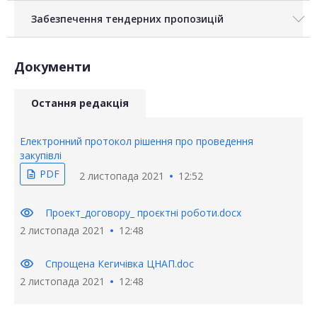
Забезпечення тендерних пропозицій
Документи
Остання редакція
Електронний протокол рішення про проведення
закупівлі
PDF
description
2 листопада 2021
12:52
visibility
Проeкт_договору_ проєктні роботи.docx
2 листопада 2021
12:48
visibility
Спрощена Кегичівка ЦНАП.doc
2 листопада 2021
12:48