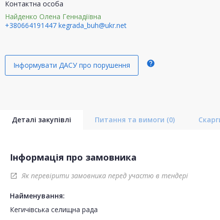
Контактна особа
Найденко Олена Геннадіївна
+380664191447
kegrada_buh@ukr.net
help
Інформувати ДАСУ про порушення
Деталі закупівлі
Питання та вимоги
(0)
Скар
Інформація про замовника
Як перевірити замовника перед участю в тендері
open_in_new
Найменування:
Кегичівська селищна рада