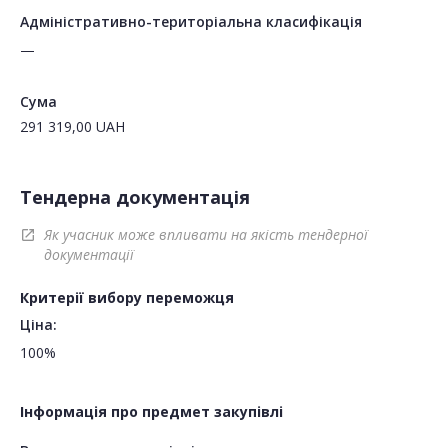
Адміністративно-територіальна класифікація
—
Сума
291 319,00
UAH
Тендерна документація
Як учасник може впливати на якість тендерної
open_in_new
документації
Критерії вибору переможця
Ціна:
100%
Інформація про предмет закупівлі