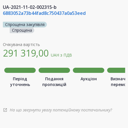
UA-2021-11-02-002315-b
6883052a73b44fad8c750437a0a53eed
Спрощена закупівля
Спрощена
Очікувана вартість
291 319,00
UAH
з ПДВ
Період
Подання
Аукціон
Визначе
уточнень
пропозицій
перемо
На що звернути увагу потенційному постачальнику?
open_in_new