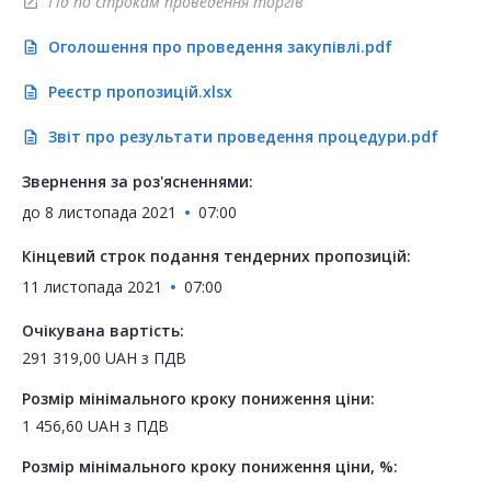
Гід по строкам проведення торгів
open_in_new
Оголошення про проведення закупівлі.pdf
description
Реєстр пропозицій.xlsx
description
Звіт про результати проведення процедури.pdf
description
Звернення за роз'ясненнями:
до
8 листопада 2021
07:00
Кінцевий строк подання тендерних пропозицій:
11 листопада 2021
07:00
Очікувана вартість:
291 319,00
UAH
з ПДВ
Розмір мінімального кроку пониження ціни:
1 456,60
UAH
з ПДВ
Розмір мінімального кроку пониження ціни, %: