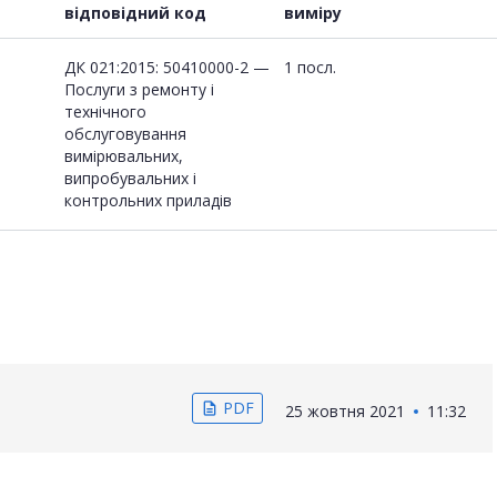
відповідний код
виміру
ДК 021:2015: 50410000-2 —
1 посл.
Послуги з ремонту і
технічного
обслуговування
вимірювальних,
випробувальних і
контрольних приладів
PDF
description
25 жовтня 2021
11:32