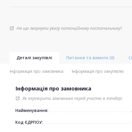
На що звернути увагу потенційному постачальнику?
open_in_new
Деталі закупівлі
Питання та вимоги
(0)
С
Інформація про замовника
Інформація про закупівлю
Інформація про замовника
Як перевірити замовника перед участю в тендері
open_in_new
Найменування:
Код ЄДРПОУ: