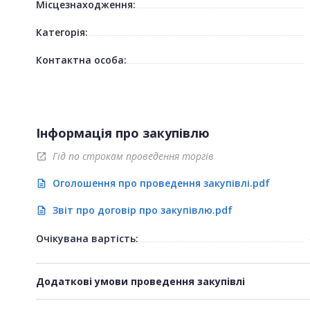
Місцезнаходження:
Категорія:
Контактна особа:
Інформація про закупівлю
Гід по строкам проведення торгів
open_in_new
Оголошення про проведення закупівлі.pdf
description
Звіт про договір про закупівлю.pdf
description
Очікувана вартість:
Додаткові умови проведення закупівлі