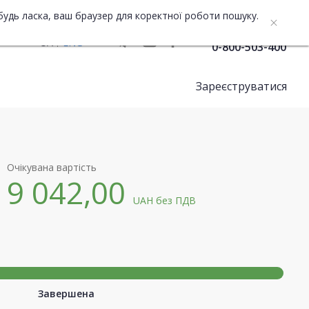
будь ласка, ваш браузер для коректної роботи пошуку.
Служба підтримки
UA
ENG
0-800-503-400
Зареєструватися
Очікувана вартість
9 042,00
UAH
без ПДВ
Завершена