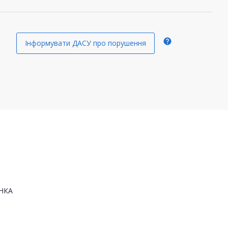
help
Інформувати ДАСУ про порушення
НКА