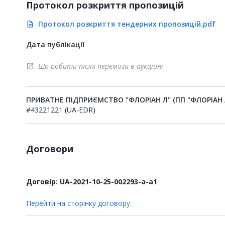
Протокол розкриття пропозицій
Протокол розкриття тендерних пропозицій.pdf
description
Дата публікації
Що робити після перемоги в аукціоні
open_in_new
ПРИВАТНЕ ПІДПРИЄМСТВО "ФЛОРІАН Л" (ПП "ФЛОРІАН 
#43221221 (UA-EDR)
Договори
Договір: UA-2021-10-25-002293-a-a1
Перейти на сторінку договору