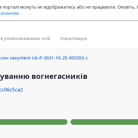
на порталі можуть не відображатись або не працювати. Оновіть, 
силанням
.
я уповноважених осіб
Локалізація
ан закупівлі UA-P-2021-10-25-003353-c
вуванню вогнегасників
cc06c5ca2