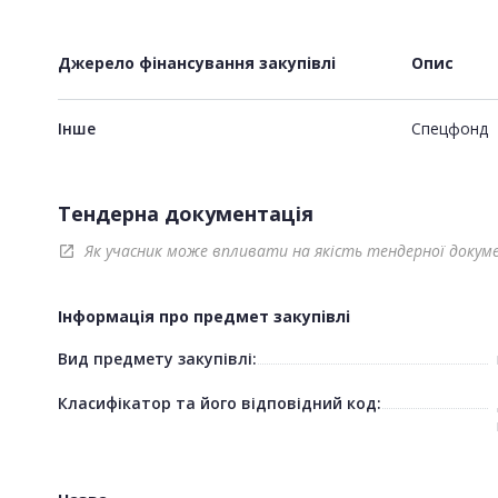
Джерело фінансування закупівлі
Опис
Інше
Спецфонд
Тендерна документація
Як учасник може впливати на якість тендерної докум
open_in_new
Інформація про предмет закупівлі
Вид предмету закупівлі:
Класифікатор та його відповідний код: