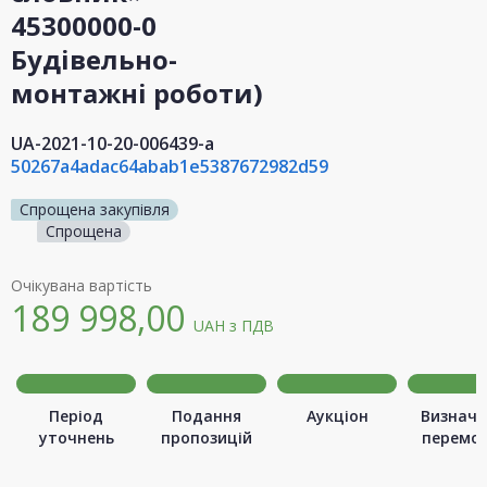
45300000-0
Будівельно-
монтажні роботи)
UA-2021-10-20-006439-a
50267a4adac64abab1e5387672982d59
Спрощена закупівля
Спрощена
Очікувана вартість
189 998,00
UAH
з ПДВ
Період
Подання
Аукціон
Визначе
уточнень
пропозицій
перемо