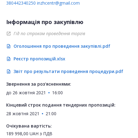
380442340250
inzhcentr@gmail.com
Інформація про закупівлю
Гід по строкам проведення торгів
open_in_new
Оголошення про проведення закупівлі.pdf
description
Реєстр пропозицій.xlsx
description
Звіт про результати проведення процедури.pdf
description
Звернення за роз'ясненнями:
до
26 жовтня 2021
16:00
Кінцевий строк подання тендерних пропозицій:
28 жовтня 2021
21:00
Очікувана вартість:
189 998,00
UAH
з ПДВ