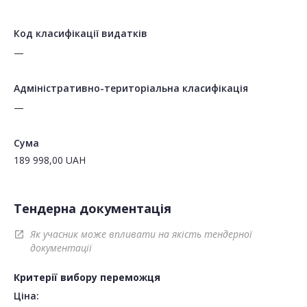
Код класифікації видатків
—
Адміністративно-територіальна класифікація
—
Сума
189 998,00
UAH
Тендерна документація
Як учасник може впливати на якість тендерної
open_in_new
документації
Критерії вибору переможця
Ціна: