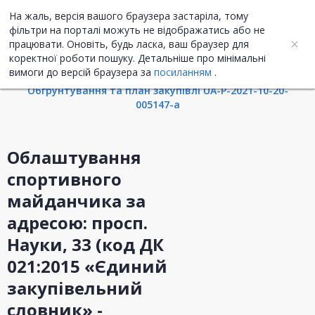
На жаль, версія вашого браузера застаріла, тому
UA
ENG
фільтри на порталі можуть не відображатись або не
працювати. Оновіть, будь ласка, ваш браузер для
коректної роботи пошуку. Детальніше про мінімальні
Інформація про закупівлю
вимоги до версій браузера за
посиланням
.
Обгрунтування та план закупівлі UA-P-2021-10-20-
005147-a
Облаштування
спортивного
майданчика за
адресою: просп.
Науки, 33 (код ДК
021:2015 «Єдиний
закупівельний
словник» -