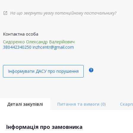
На що звернути увагу потенційному постачальнику?
open_in_new
Контактна особа
Сидоренко Олександр Валерійович
380442340250
inzhcentr@gmail.com
help
Інформувати ДАСУ про порушення
Деталі закупівлі
Питання та вимоги
(0)
Скар
Інформація про замовника