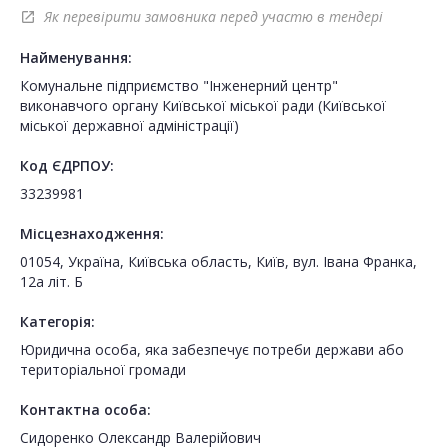
Як перевірити замовника перед участю в тендері
open_in_new
Найменування:
Комунальне підприємство "Інженерний центр"
виконавчого органу Київської міської ради (Київської
міської державної адміністрації)
Код ЄДРПОУ:
33239981
Місцезнаходження:
01054, Україна, Київська область, Київ, вул. Івана Франка,
12а літ. Б
Категорія:
Юридична особа, яка забезпечує потреби держави або
територіальної громади
Контактна особа:
Сидоренко Олександр Валерійович