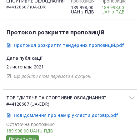
СПОРТИВНЕ ОБЛАДНАННЯ"
пропозиція:
пропозиція:
#44128687 (UA-EDR)
189 998,00
189 998,00
UAH
з ПДВ
UAH
з ПДВ
Протокол розкриття пропозицій
Протокол розкриття тендерних пропозицій.pdf
description
Дата публікації
2 листопада 2021
Що робити після перемоги в аукціоні
open_in_new
ТОВ "ДИТЯЧЕ ТА СПОРТИВНЕ ОБЛАДНАННЯ"
#44128687 (UA-EDR)
Повідомлення про намір укласти договір.pdf
description
Остаточна пропозиція:
189 998,00
UAH
з ПДВ
Переможець