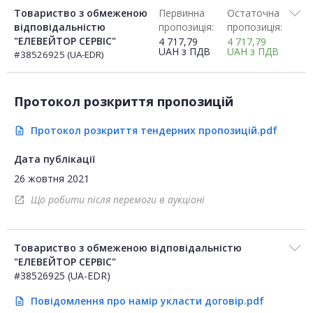
Товариство з обмеженою
Первинна
Остаточна
відповідальністю
пропозиція:
пропозиція:
"ЕЛЕВЕЙТОР СЕРВІС"
4 717,79
4 717,79
UAH
з ПДВ
UAH
з ПДВ
#38526925 (UA-EDR)
Протокол розкриття пропозицій
Протокол розкриття тендерних пропозицій.pdf
description
Дата публікації
26 жовтня 2021
Що робити після перемоги в аукціоні
open_in_new
Товариство з обмеженою відповідальністю
"ЕЛЕВЕЙТОР СЕРВІС"
#38526925 (UA-EDR)
Повідомлення про намір укласти договір.pdf
description