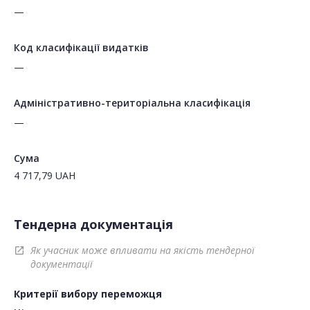
—
Код класифікації видатків
—
Адміністративно-територіальна класифікація
—
Сума
4 717,79
UAH
Тендерна документація
Як учасник може впливати на якість тендерної
open_in_new
документації
Критерії вибору переможця