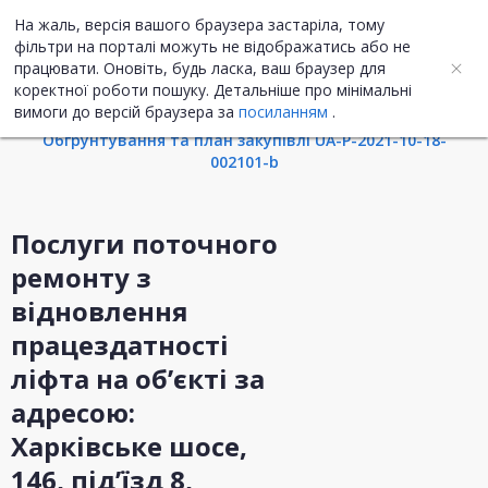
На жаль, версія вашого браузера застаріла, тому
UA
ENG
фільтри на порталі можуть не відображатись або не
працювати. Оновіть, будь ласка, ваш браузер для
коректної роботи пошуку. Детальніше про мінімальні
Інформація про закупівлю
вимоги до версій браузера за
посиланням
.
Обгрунтування та план закупівлі UA-P-2021-10-18-
002101-b
Послуги поточного
ремонту з
відновлення
працездатності
ліфта на об’єкті за
адресою:
Харківське шосе,
146, під’їзд 8,