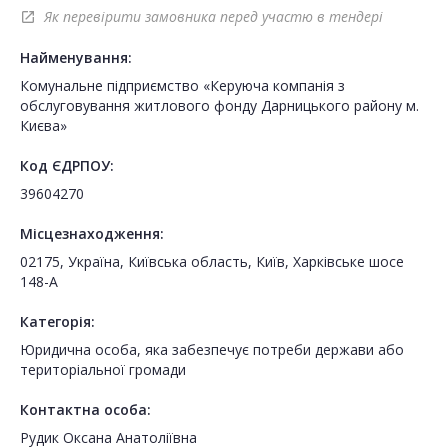
Як перевірити замовника перед участю в тендері
open_in_new
Найменування:
Комунальне підприємство «Керуюча компанія з
обслуговування житлового фонду Дарницького району м.
Києва»
Код ЄДРПОУ:
39604270
Місцезнаходження:
02175, Україна, Київська область, Київ, Харківське шосе
148-А
Категорія:
Юридична особа, яка забезпечує потреби держави або
територіальної громади
Контактна особа:
Рудик Оксана Анатоліївна