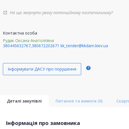
На що звернути увагу потенційному постачальнику?
open_in_new
Контактна особа
Рудик Оксана Анатоліївна
380445632767,380672202671
kk_tender@kkdarn.kiev.ua
help
Інформувати ДАСУ про порушення
Деталі закупівлі
Питання та вимоги
(0)
Скар
Інформація про замовника