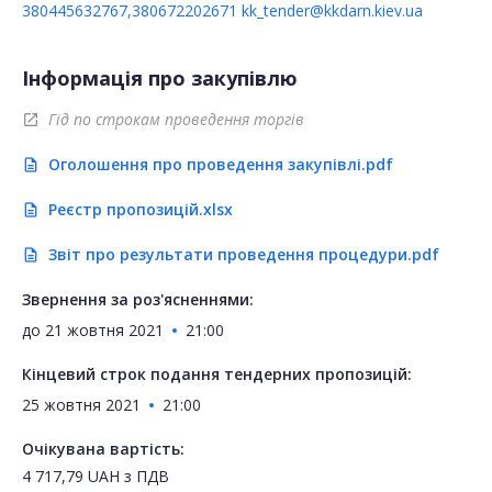
380445632767,380672202671
kk_tender@kkdarn.kiev.ua
Інформація про закупівлю
Гід по строкам проведення торгів
open_in_new
Оголошення про проведення закупівлі.pdf
description
Реєстр пропозицій.xlsx
description
Звіт про результати проведення процедури.pdf
description
Звернення за роз'ясненнями:
до
21 жовтня 2021
21:00
Кінцевий строк подання тендерних пропозицій:
25 жовтня 2021
21:00
Очікувана вартість:
4 717,79
UAH
з ПДВ