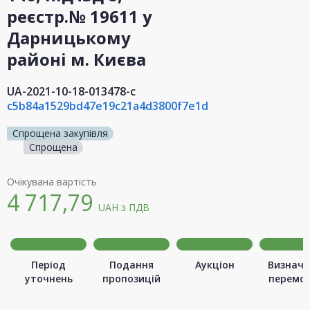
реєстр.№ 19611 у
Дарницькому
районі м. Києва
UA-2021-10-18-013478-c
c5b84a1529bd47e19c21a4d3800f7e1d
Спрощена закупівля
Спрощена
Очікувана вартість
4 717,79
UAH
з ПДВ
Період
Подання
Аукціон
Визначе
уточнень
пропозицій
перемо