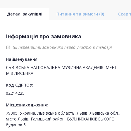
Деталі закупівлі
Питання та вимоги
(0)
Скар
Інформація про замовника
Як перевірити замовника перед участю в тендері
open_in_new
Найменування:
ЛЬВІВСЬКА НАЦІОНАЛЬНА МУЗИЧНА АКАДЕМІЯ ІМЕНІ
М.В.ЛИСЕНКА
Код ЄДРПОУ:
02214225
Місцезнаходження:
79005, Україна, Львівська область, Львів, Львівська обл.,
місто Львів, Галицький район, ВУЛ.НИЖАНКІВСЬКОГО,
будинок 5