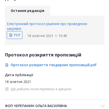
Остання редакція
Електронний протокол рішення про проведення
закупівлі
PDF
description
18 жовтня 2021
10:48
Протокол розкриття пропозицій
Протокол розкриття тендерних пропозицій.pdf
description
Дата публікації
18 жовтня 2021
Що робити після перемоги в аукціоні
open_in_new
ФОП ЧЕРЕПАНИН ОЛЬГА ВАСИЛІВНА