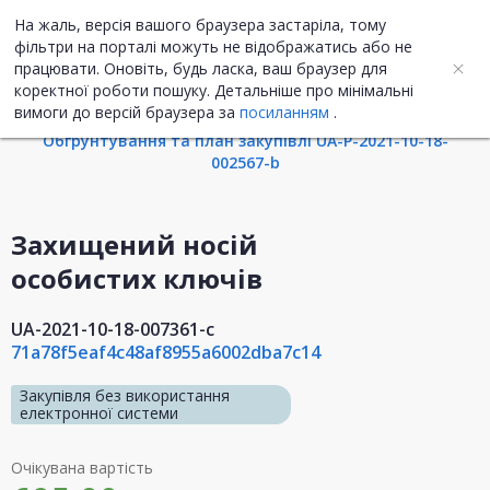
На жаль, версія вашого браузера застаріла, тому
UA
ENG
фільтри на порталі можуть не відображатись або не
працювати. Оновіть, будь ласка, ваш браузер для
коректної роботи пошуку. Детальніше про мінімальні
Інформація про закупівлю
вимоги до версій браузера за
посиланням
.
Обгрунтування та план закупівлі UA-P-2021-10-18-
002567-b
Захищений носій
особистих ключів
UA-2021-10-18-007361-c
71a78f5eaf4c48af8955a6002dba7c14
Закупівля без використання
електронної системи
Очікувана вартість