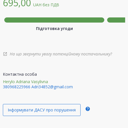
695,00
UAH
без ПДВ
Підготовка угоди
На що звернути увагу потенційному постачальнику?
open_in_new
Контактна особа
Herylo Adriana Vasylivna
380968225966
Adri34852@gmail.com
help
Інформувати ДАСУ про порушення