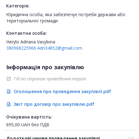
Категорія:
Юридична особа, яка забезпечує потреби держави або
територіальної громади
Контактна особа:
Herylo Adriana Vasylivna
380968225966
Adri34852@gmail.com
Інформація про закупівлю
Гід по строкам проведення торгів
open_in_new
Оголошення про проведення закупівлі.pdf
description
Звіт про договір про закупівлю.pdf
description
Очікувана вартість:
695,00
UAH
без ПДВ
Додаткові умови проведення закупівлі