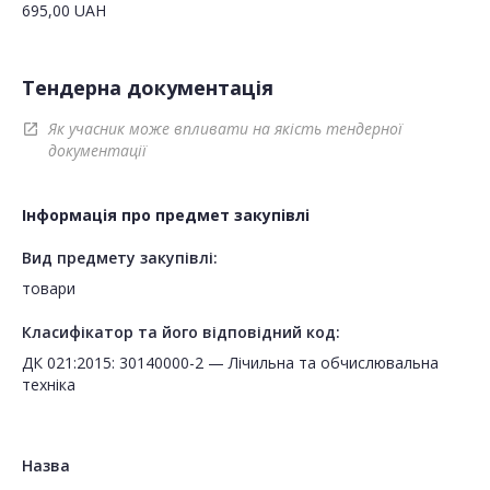
695,00
UAH
Тендерна документація
Як учасник може впливати на якість тендерної
open_in_new
документації
Інформація про предмет закупівлі
Вид предмету закупівлі:
товари
Класифікатор та його відповідний код:
ДК 021:2015: 30140000-2 — Лічильна та обчислювальна
техніка
Назва