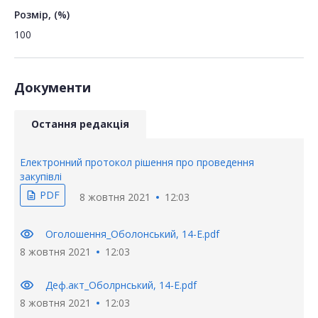
Розмір, (%)
100
Документи
Остання редакція
Електронний протокол рішення про проведення
закупівлі
PDF
description
8 жовтня 2021
12:03
visibility
Оголошення_Оболонський, 14-Е.pdf
8 жовтня 2021
12:03
visibility
Деф.акт_Оболрнський, 14-Е.pdf
8 жовтня 2021
12:03