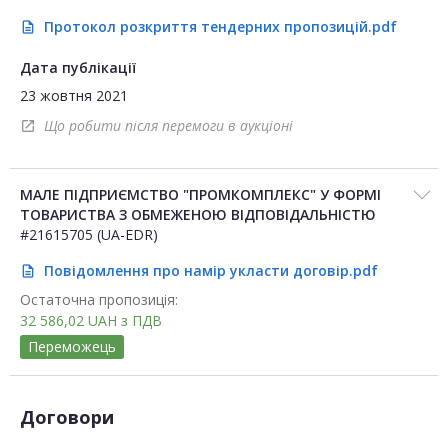
Протокол розкриття тендерних пропозицій.pdf
description
Дата публікації
23 жовтня 2021
Що робити після перемоги в аукціоні
open_in_new
МАЛЕ ПІДПРИЄМСТВО "ПРОМКОМПЛЕКС" У ФОРМІ
ТОВАРИСТВА З ОБМЕЖЕНОЮ ВІДПОВІДАЛЬНІСТЮ
#21615705 (UA-EDR)
Повідомлення про намір укласти договір.pdf
description
Остаточна пропозиція:
32 586,02
UAH
з ПДВ
Переможець
Договори