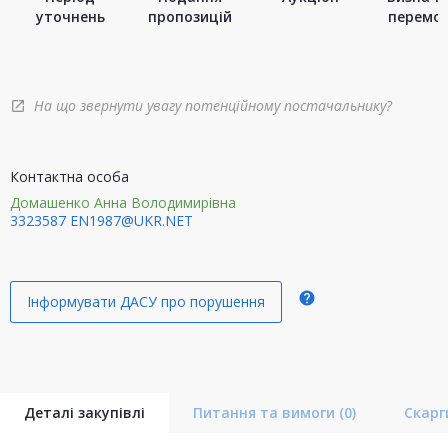
уточнень
пропозицій
перемо
На що звернути увагу потенційному постачальнику?
open_in_new
Контактна особа
Домашенко Анна Володимирівна
3323587
EN1987@UKR.NET
help
Інформувати ДАСУ про порушення
Деталі закупівлі
Питання та вимоги
(0)
Скар