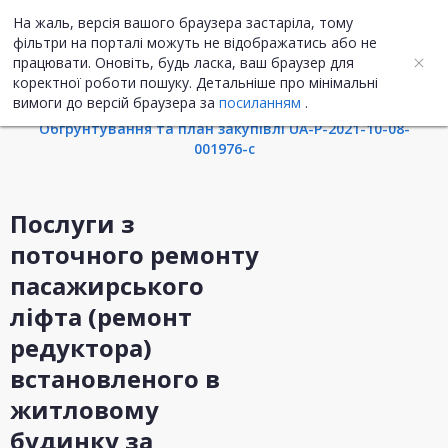
На жаль, версія вашого браузера застаріла, тому
UA
ENG
фільтри на порталі можуть не відображатись або не
працювати. Оновіть, будь ласка, ваш браузер для
коректної роботи пошуку. Детальніше про мінімальні
Інформація про закупівлю
вимоги до версій браузера за
посиланням
.
Обгрунтування та план закупівлі UA-P-2021-10-08-
001976-c
Послуги з
поточного ремонту
пасажирського
ліфта (ремонт
редуктора)
встановленого в
житловому
будинку за