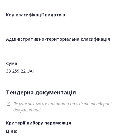
Код класифікації видатків
—
Адміністративно-територіальна класифікація
—
Сума
33 259,22
UAH
Тендерна документація
Як учасник може впливати на якість тендерної
open_in_new
документації
Критерії вибору переможця
Ціна: