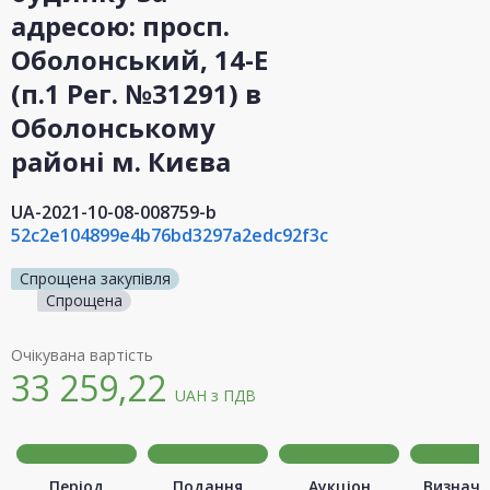
адресою: просп.
Оболонський, 14-Е
(п.1 Рег. №31291) в
Оболонському
районі м. Києва
UA-2021-10-08-008759-b
52c2e104899e4b76bd3297a2edc92f3c
Спрощена закупівля
Спрощена
Очікувана вартість
33 259,22
UAH
з ПДВ
Період
Подання
Аукціон
Визначе