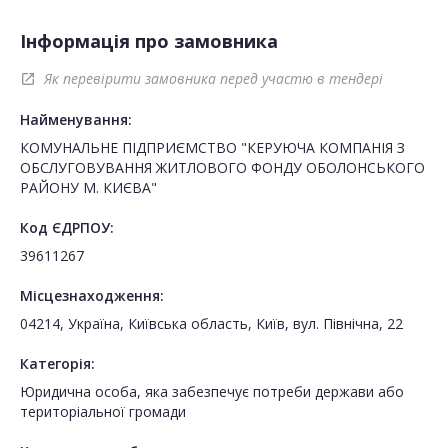
Інформація про замовника
Як перевірити замовника перед участю в тендері
open_in_new
Найменування:
КОМУНАЛЬНЕ ПІДПРИЄМСТВО "КЕРУЮЧА КОМПАНІЯ З
ОБСЛУГОВУВАННЯ ЖИТЛОВОГО ФОНДУ ОБОЛОНСЬКОГО
РАЙОНУ М. КИЄВА"
Код ЄДРПОУ:
39611267
Місцезнаходження:
04214, Україна, Київська область, Київ, вул. Північна, 22
Категорія:
Юридична особа, яка забезпечує потреби держави або
територіальної громади