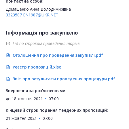
Контактна особа:
Домашенко Анна Володимирівна
3323587
EN1987@UKR.NET
Інформація про закупівлю
Гід по строкам проведення торгів
open_in_new
Оголошення про проведення закупівлі.pdf
description
Реєстр пропозицій.xlsx
description
Звіт про результати проведення процедури.pdf
description
Звернення за роз'ясненнями:
до
18 жовтня 2021
07:00
Кінцевий строк подання тендерних пропозицій:
21 жовтня 2021
07:00