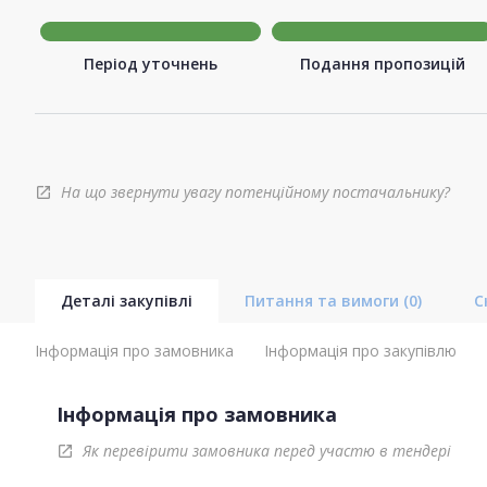
Період уточнень
Подання пропозицій
На що звернути увагу потенційному постачальнику?
open_in_new
Деталі закупівлі
Питання та вимоги
(0)
С
Інформація про замовника
Інформація про закупівлю
Інформація про замовника
Як перевірити замовника перед участю в тендері
open_in_new