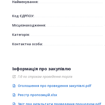
Найменування:
Код ЄДРПОУ:
Місцезнаходження:
Категорія:
Контактна особа:
Інформація про закупівлю
Гід по строкам проведення торгів
open_in_new
Оголошення про проведення закупівлі.pdf
description
Реєстр пропозицій.xlsx
description
Звіт про результати проведення процедури.pdf
description