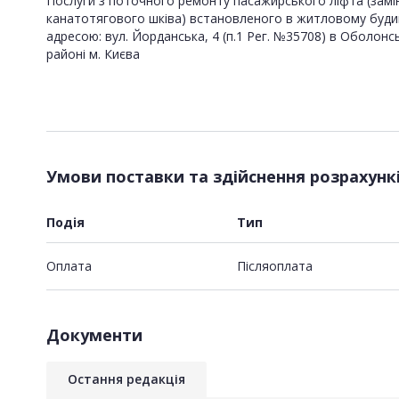
Послуги з поточного ремонту пасажирського ліфта (замі
канатотягового шківа) встановленого в житловому буди
адресою: вул. Йорданська, 4 (п.1 Рег. №35708) в Оболонс
районі м. Києва
Умови поставки та здійснення розрахунк
Подія
Тип
Оплата
Пiсляоплата
Документи
Остання редакція