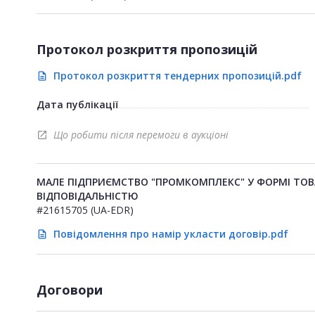
Протокол розкриття пропозицій
Протокол розкриття тендерних пропозицій.pdf
description
Дата публікації
Що робити після перемоги в аукціоні
open_in_new
МАЛЕ ПІДПРИЄМСТВО "ПРОМКОМПЛЕКС" У ФОРМІ ТО
ВІДПОВІДАЛЬНІСТЮ
#21615705 (UA-EDR)
Повідомлення про намір укласти договір.pdf
description
Договори