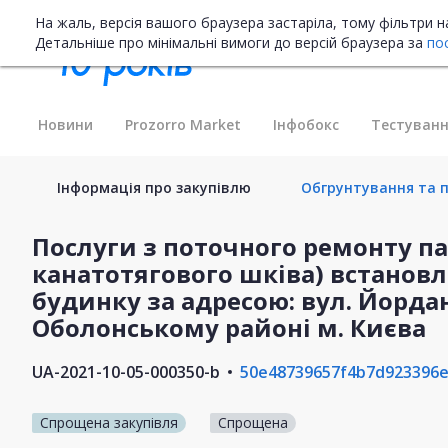
На жаль, версія вашого браузера застаріла, тому фільтри 
Детальніше про мінімальні вимоги до версій браузера за
по
Новини
Prozorro Market
Інфобокс
Тестуванн
Інформація про закупівлю
Обгрунтування та п
Послуги з поточного ремонту па
канатотягового шківа) встанов
будинку за адресою: вул. Йорданс
Оболонському районі м. Києва
UA-2021-10-05-000350-b
50e48739657f4b7d923396
Спрощена закупівля
Спрощена