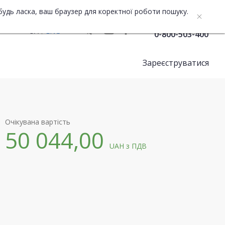
будь ласка, ваш браузер для коректної роботи пошуку.
Служба підтримки
UA
ENG
0-800-503-400
Зареєструватися
Очікувана вартість
50 044,00
UAH
з ПДВ