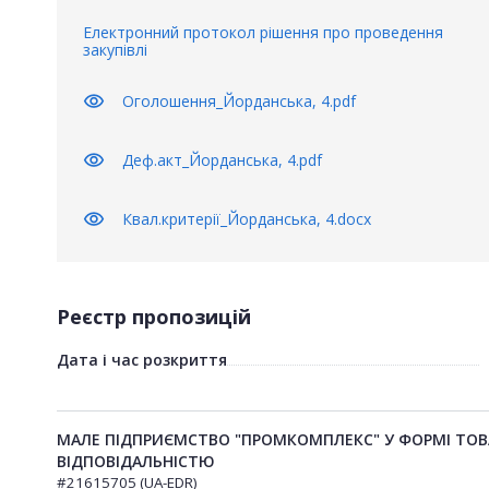
Електронний протокол рішення про проведення
закупівлі
visibility
Оголошення_Йорданська, 4.pdf
visibility
Деф.акт_Йорданська, 4.pdf
visibility
Квал.критерії_Йорданська, 4.docx
Реєстр пропозицій
Дата і час розкриття
МАЛЕ ПІДПРИЄМСТВО "ПРОМКОМПЛЕКС" У ФОРМІ ТО
ВІДПОВІДАЛЬНІСТЮ
#21615705 (UA-EDR)