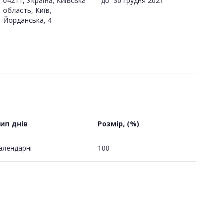
04211, Україна, Київська
до
30 грудня 2021
область, Київ,
Йорданська, 4
ип днів
Розмір, (%)
алендарні
100