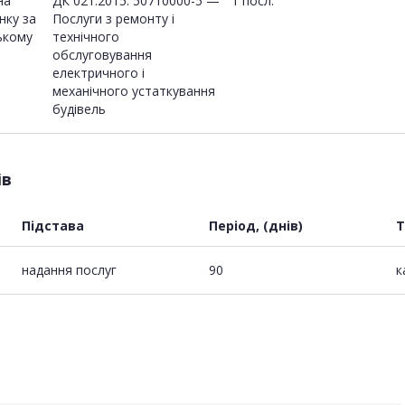
на
ДК 021:2015: 50710000-5 —
1 посл.
нку за
Послуги з ремонту і
ькому
технічного
обслуговування
електричного і
механічного устаткування
будівель
ів
Підстава
Період, (днів)
Т
надання послуг
90
к