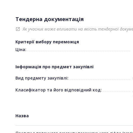
Тендерна документація
Як учасник може впливати на якість тендерної докум
open_in_new
Критерії вибору переможця
Ціна:
Інформація про предмет закупівлі
Вид предмету закупівлі:
Класифікатор та його відповідний код:
Назва