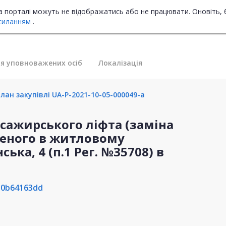
на порталі можуть не відображатись або не працювати. Оновіть, 
силанням
.
я уповноважених осіб
Локалізація
лан закупівлі UA-P-2021-10-05-000049-a
сажирського ліфта (заміна
леного в житловому
ька, 4 (п.1 Рег. №35708) в
e0b64163dd