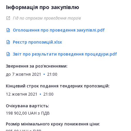
Інформація про закупівлю
Гід по строкам проведення торгів
open_in_new
Оголошення про проведення закупівлі.pdf
description
Реєстр пропозицій.xlsx
description
Звіт про результати проведення процедури.pdf
description
Звернення за роз'ясненнями:
до
7 жовтня 2021
21:00
Кінцевий строк подання тендерних пропозицій:
12 жовтня 2021
21:00
Очікувана вартість:
198 902,00
UAH
з ПДВ
Розмір мінімального кроку пониження ціни: