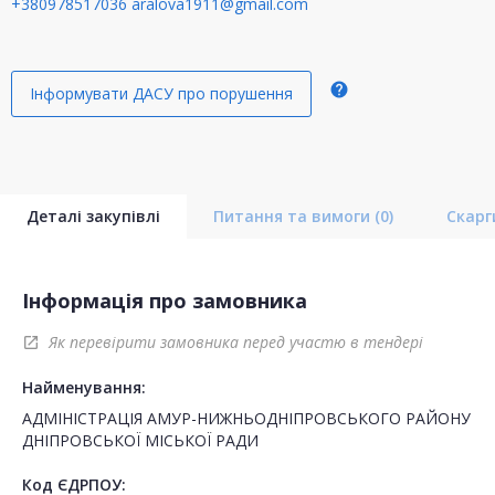
+380978517036
aralova1911@gmail.com
help
Інформувати ДАСУ про порушення
Деталі закупівлі
Питання та вимоги
(0)
Скар
Інформація про замовника
Як перевірити замовника перед участю в тендері
open_in_new
Найменування:
АДМІНІСТРАЦІЯ АМУР-НИЖНЬОДНІПРОВСЬКОГО РАЙОНУ
ДНІПРОВСЬКОЇ МІСЬКОЇ РАДИ
Код ЄДРПОУ: