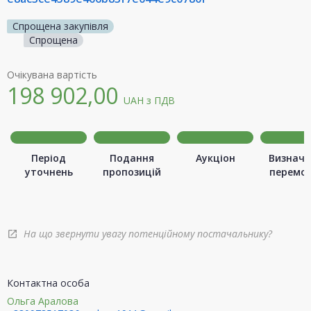
Спрощена закупівля
Спрощена
Очікувана вартість
198 902,00
UAH
з ПДВ
Період
Подання
Аукціон
Визначе
уточнень
пропозицій
перемо
На що звернути увагу потенційному постачальнику?
open_in_new
Контактна особа
Ольга Аралова