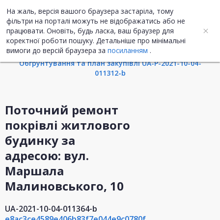
На жаль, версія вашого браузера застаріла, тому
UA
ENG
фільтри на порталі можуть не відображатись або не
працювати. Оновіть, будь ласка, ваш браузер для
коректної роботи пошуку. Детальніше про мінімальні
Інформація про закупівлю
вимоги до версій браузера за
посиланням
.
Обгрунтування та план закупівлі UA-P-2021-10-04-
011312-b
Поточний ремонт
покрівлі житлового
будинку за
адресою: вул.
Маршала
Малиновського, 10
UA-2021-10-04-011364-b
e8ac3ce4589e406b83f7e044e9c0780f