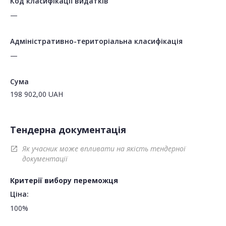
Код класифікації видатків
—
Адміністративно-територіальна класифікація
—
Сума
198 902,00
UAH
Тендерна документація
Як учасник може впливати на якість тендерної
open_in_new
документації
Критерії вибору переможця
Ціна:
100%