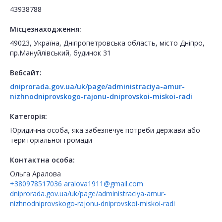
43938788
Місцезнаходження:
49023, Україна, Дніпропетровська область, місто Дніпро,
пр.Мануйлівський, будинок 31
Вебсайт:
dniprorada.gov.ua/uk/page/administraciya-amur-
nizhnodniprovskogo-rajonu-dniprovskoi-miskoi-radi
Категорія:
Юридична особа, яка забезпечує потреби держави або
територіальної громади
Контактна особа:
Ольга Аралова
+380978517036
aralova1911@gmail.com
dniprorada.gov.ua/uk/page/administraciya-amur-
nizhnodniprovskogo-rajonu-dniprovskoi-miskoi-radi