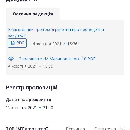
Остання редакція
Електронний протокол рішення про проведення
закупівлі
PDF
description
4 жовтня 2021
15:36
visibility
Оголошення М.Малиновського 10.PDF
4 жовтня 2021
15:35
Реєстр пропозицій
Дата і час розкриття
12 жовтня 2021
21:00
ТОВ "АП"Агроекспо"
Первинна
Остаточна