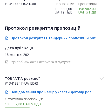
#13418847 (UA-EDR)
пропозиція:
пропозиція:
198 902,00
198 902,00
UAH
з ПДВ
UAH
з ПДВ
Протокол розкриття пропозицій
Протокол розкриття тендерних пропозицій.pdf
description
Дата публікації
18 жовтня 2021
Що робити після перемоги в аукціоні
open_in_new
ТОВ "АП"Агроекспо"
#13418847 (UA-EDR)
Повідомлення про намір укласти договір.pdf
description
Остаточна пропозиція:
198 902,00
UAH
з ПДВ