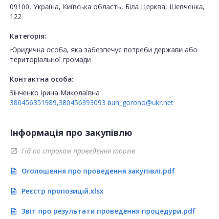
09100, Україна, Київська область, Біла Церква, Шевченка,
122
Категорія:
Юридична особа, яка забезпечує потреби держави або
територіальної громади
Контактна особа:
Зінченко Ірина Миколаївна
380456351989,380456393093
buh_gorono@ukr.net
Інформація про закупівлю
Гід по строкам проведення торгів
open_in_new
Оголошення про проведення закупівлі.pdf
description
Реєстр пропозицій.xlsx
description
Звіт про результати проведення процедури.pdf
description