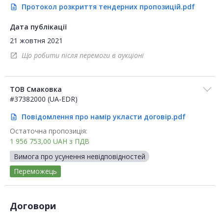
Протокол розкриття тендерних пропозицій.pdf
description
Дата публікації
21 жовтня 2021
Що робити після перемоги в аукціоні
open_in_new
ТОВ Смаковка
#37382000 (UA-EDR)
Повідомлення про намір укласти договір.pdf
description
Остаточна пропозиція:
1 956 753,00
UAH
з ПДВ
Вимога про усунення невідповідностей
Переможець
Договори