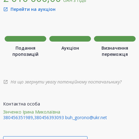
UAH
з ПДВ
Перейти на аукціон
open_in_new
Подання
Аукціон
Визначення
пропозицій
переможця
На що звернути увагу потенційному постачальнику?
open_in_new
Контактна особа
Зінченко Ірина Миколаївна
380456351989,380456393093
buh_gorono@ukr.net