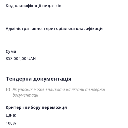
Код класифікації видатків
—
Адміністративно-територіальна класифікація
—
Сума
858 004,00
UAH
Тендерна документація
Як учасник може впливати на якість тендерної
open_in_new
документації
Критерії вибору переможця
Ціна:
100%