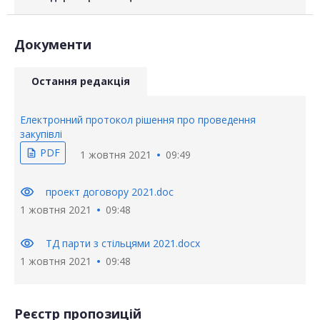
Документи
Остання редакція
Електронний протокол рішення про проведення
закупівлі
PDF
description
1 жовтня 2021
09:49
visibility
проект договору 2021.doc
1 жовтня 2021
09:48
visibility
ТД парти з стільцями 2021.docx
1 жовтня 2021
09:48
Реєстр пропозицій