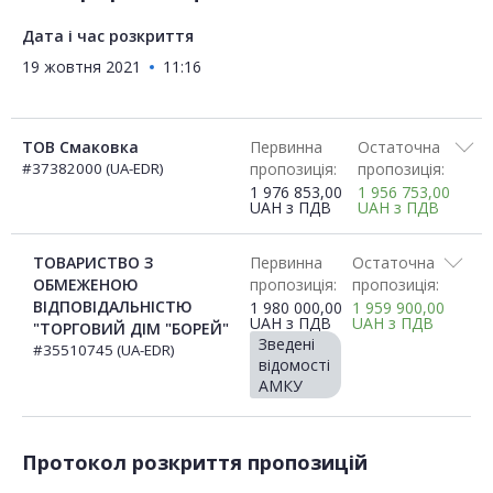
Дата і час розкриття
19 жовтня 2021
11:16
ТОВ Смаковка
Первинна
Остаточна
#37382000 (UA-EDR)
пропозиція:
пропозиція:
1 976 853,00
1 956 753,00
UAH
з ПДВ
UAH
з ПДВ
ТОВАРИСТВО З
Первинна
Остаточна
ОБМЕЖЕНОЮ
пропозиція:
пропозиція:
ВІДПОВІДАЛЬНІСТЮ
1 980 000,00
1 959 900,00
UAH
з ПДВ
UAH
з ПДВ
"ТОРГОВИЙ ДІМ "БОРЕЙ"
Зведені
#35510745 (UA-EDR)
відомості
АМКУ
Протокол розкриття пропозицій