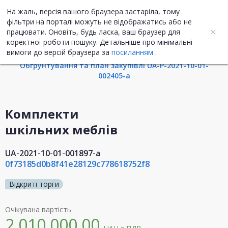
На жаль, версія вашого браузера застаріла, тому
UA
ENG
фільтри на порталі можуть не відображатись або не
працювати. Оновіть, будь ласка, ваш браузер для
коректної роботи пошуку. Детальніше про мінімальні
Інформація про закупівлю
вимоги до версій браузера за
посиланням
.
Обгрунтування та план закупівлі UA-P-2021-10-01-
002405-a
Комплекти
шкільних меблів
UA-2021-10-01-001897-a
0f73185d0b8f41e28129c778618752f8
Відкриті торги
Очікувана вартість
2 010 000,00