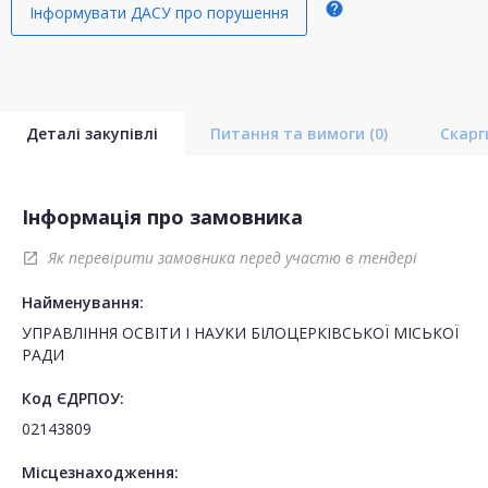
help
Інформувати ДАСУ про порушення
Деталі закупівлі
Питання та вимоги
(0)
Скар
Інформація про замовника
Як перевірити замовника перед участю в тендері
open_in_new
Найменування:
УПРАВЛІННЯ ОСВІТИ І НАУКИ БІЛОЦЕРКІВСЬКОЇ МІСЬКОЇ
РАДИ
Код ЄДРПОУ:
02143809
Місцезнаходження: