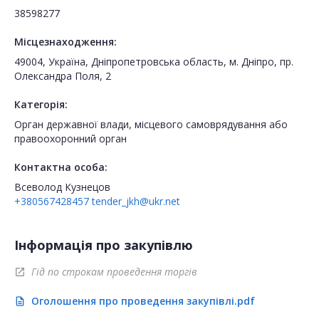
38598277
Місцезнаходження:
49004, Україна, Дніпропетровська область, м. Дніпро, пр.
Олександра Поля, 2
Категорія:
Орган державної влади, місцевого самоврядування або
правоохоронний орган
Контактна особа:
Всеволод Кузнецов
+380567428457
tender_jkh@ukr.net
Інформація про закупівлю
Гід по строкам проведення торгів
open_in_new
Оголошення про проведення закупівлі.pdf
description