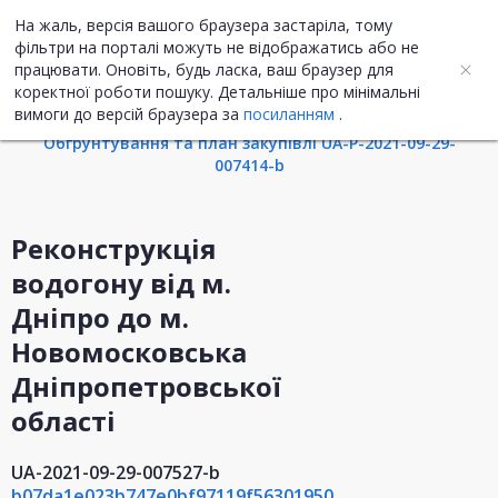
На жаль, версія вашого браузера застаріла, тому
UA
ENG
фільтри на порталі можуть не відображатись або не
працювати. Оновіть, будь ласка, ваш браузер для
коректної роботи пошуку. Детальніше про мінімальні
Інформація про закупівлю
вимоги до версій браузера за
посиланням
.
Обгрунтування та план закупівлі UA-P-2021-09-29-
007414-b
Реконструкція
водогону від м.
Дніпро до м.
Новомосковська
Дніпропетровської
області
UA-2021-09-29-007527-b
b07da1e023b747e0bf97119f56301950