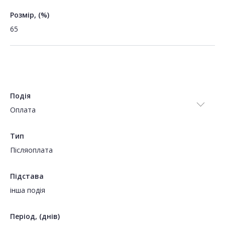
Розмір, (%)
65
Подія
Оплата
Тип
Пiсляоплата
Підстава
інша подія
Період, (днів)