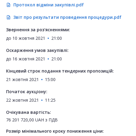
Протокол відміни закупівлі.pdf
description
Звіт про результати проведення процедури.pdf
description
Звернення за роз'ясненнями:
до
10 жовтня 2021
21:00
Оскарження умов закупівлі:
до
16 жовтня 2021
21:00
Кінцевий строк подання тендерних пропозицій:
21 жовтня 2021
15:00
Початок аукціону:
22 жовтня 2021
11:25
Очікувана вартість:
76 201 720,00
UAH
з ПДВ
Розмір мінімального кроку пониження ціни: