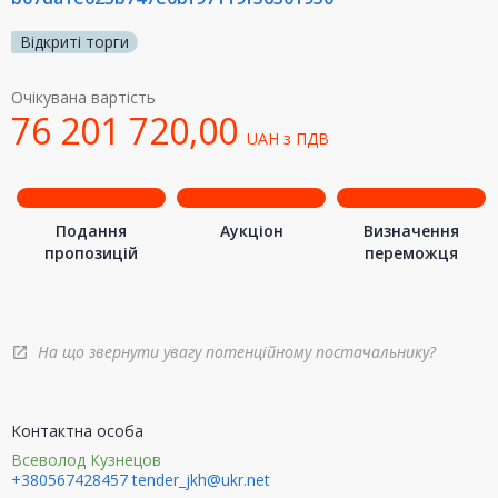
Відкриті торги
Очікувана вартість
76 201 720,00
UAH
з ПДВ
Подання
Аукціон
Визначення
пропозицій
переможця
На що звернути увагу потенційному постачальнику?
open_in_new
Контактна особа
Всеволод Кузнецов
+380567428457
tender_jkh@ukr.net