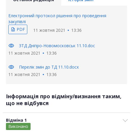
Електронний протокол рішення про проведення
закупівлі
PDF
description
11 жовтня 2021
13:36
visibility
ЗТД Дніпро-Новомосковськ 11.10.doc
11 жовтня 2021
13:36
visibility
Перелік змін до ТД 11.10.docx
11 жовтня 2021
13:36
Інформація про відміну/визнання таким,
що не відбувся
Відміна 1
Виконано