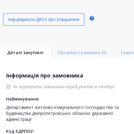
help
Інформувати ДАСУ про порушення
Деталі закупівлі
Питання та вимоги
(0)
Скар
Інформація про замовника
Як перевірити замовника перед участю в тендері
open_in_new
Найменування:
Департамент житлово-комунального господарства та
будівництва Дніпропетровської обласної державної
адміністрації
Код ЄДРПОУ: