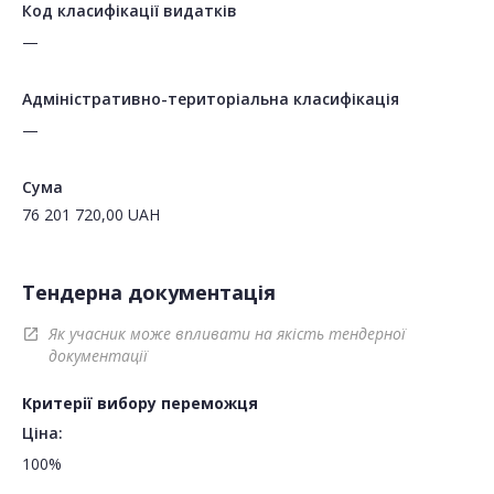
Код класифікації видатків
—
Адміністративно-територіальна класифікація
—
Сума
76 201 720,00
UAH
Тендерна документація
Як учасник може впливати на якість тендерної
open_in_new
документації
Критерії вибору переможця
Ціна:
100%