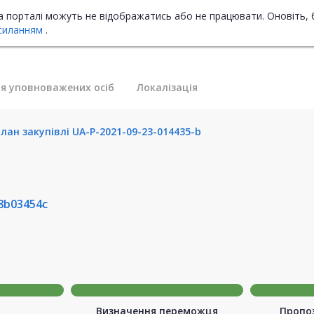
на порталі можуть не відображатись або не працювати. Оновіть, 
силанням
.
я уповноважених осіб
Локалізація
лан закупівлі UA-P-2021-09-23-014435-b
8b03454c
Визначення переможця
Пропоз