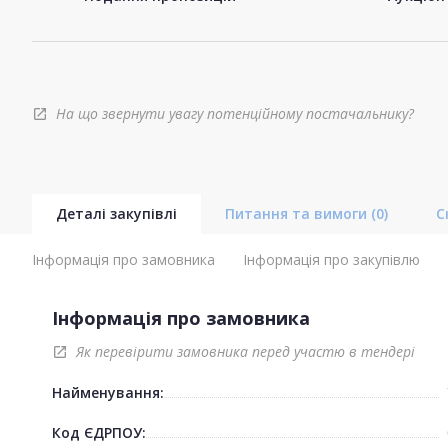
На що звернути увагу потенційному постачальнику?
open_in_new
Деталі закупівлі
Питання та вимоги
(0)
С
Інформація про замовника
Інформація про закупівлю
Інформація про замовника
Як перевірити замовника перед участю в тендері
open_in_new
Найменування:
Код ЄДРПОУ: