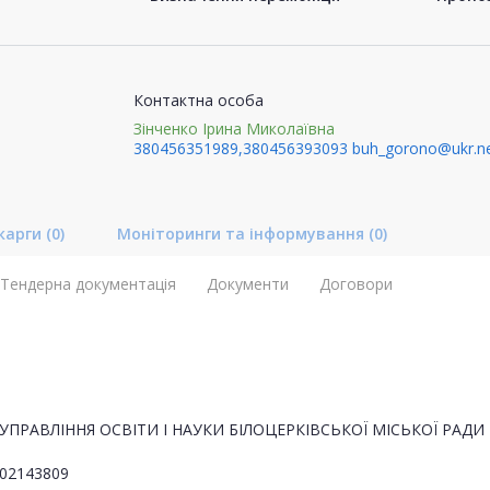
Контактна особа
Зінченко Ірина Миколаївна
380456351989,380456393093
buh_gorono@ukr.n
карги
(0)
Моніторинги та інформування
(0)
Тендерна документація
Документи
Договори
УПРАВЛІННЯ ОСВІТИ І НАУКИ БІЛОЦЕРКІВСЬКОЇ МІСЬКОЇ РАДИ
02143809