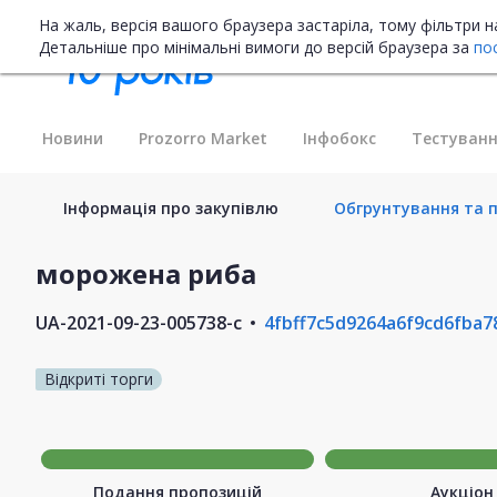
На жаль, версія вашого браузера застаріла, тому фільтри 
Детальніше про мінімальні вимоги до версій браузера за
по
Новини
Prozorro Market
Інфобокс
Тестуванн
Інформація про закупівлю
Обгрунтування та п
морожена риба
UA-2021-09-23-005738-c
4fbff7c5d9264a6f9cd6fba7
Відкриті торги
Подання пропозицій
Аукціон