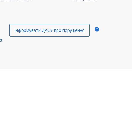
help
Інформувати ДАСУ про порушення
et