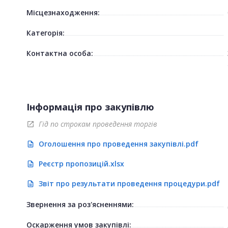
Місцезнаходження:
Категорія:
Контактна особа:
Інформація про закупівлю
Гід по строкам проведення торгів
open_in_new
Оголошення про проведення закупівлі.pdf
description
Реєстр пропозицій.xlsx
description
Звіт про результати проведення процедури.pdf
description
Звернення за роз'ясненнями:
Оскарження умов закупівлі: