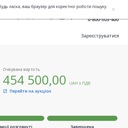
будь ласка, ваш браузер для коректної роботи пошуку.
Служба підтримки
UA
ENG
0-800-503-400
Зареєструватися
Очікувана вартість
454 500,00
UAH
з ПДВ
Перейти на аукціон
open_in_new
иції розглянуті
Завершена