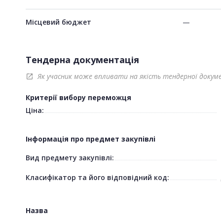
Місцевий бюджет
—
Тендерна документація
Як учасник може впливати на якість тендерної докум
open_in_new
Критерії вибору переможця
Ціна:
Інформація про предмет закупівлі
Вид предмету закупівлі:
Класифікатор та його відповідний код:
Назва