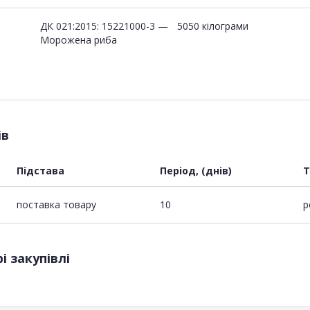
ДК 021:2015: 15221000-3 —
5050 кілограми
Морожена риба
ів
Підстава
Період, (днів)
Т
поставка товару
10
р
і закупівлі