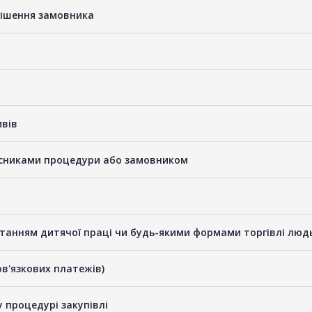
рішення замовника
ивів
часниками процедури або замовником
станням дитячої праці чи будь-якими формами торгівлі люд
бов'язкових платежів)
у процедурі закупівлі