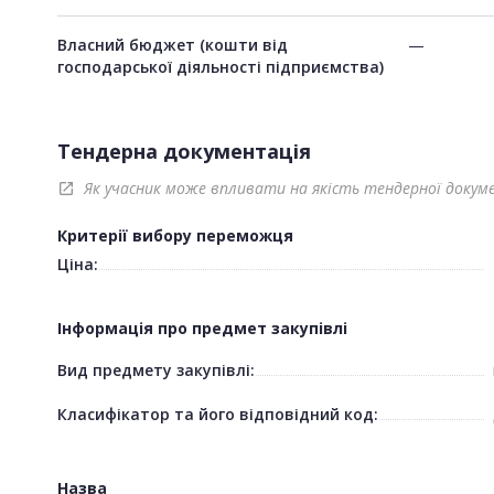
Власний бюджет (кошти від
—
господарської діяльності підприємства)
Тендерна документація
Як учасник може впливати на якість тендерної докум
open_in_new
Критерії вибору переможця
Ціна:
Інформація про предмет закупівлі
Вид предмету закупівлі:
Класифікатор та його відповідний код:
Назва