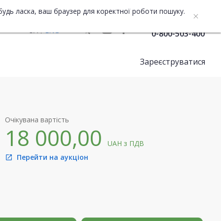
будь ласка, ваш браузер для коректної роботи пошуку.
Служба підтримки
UA
ENG
0-800-503-400
Зареєструватися
Очікувана вартість
18 000,00
UAH
з ПДВ
Перейти на аукціон
open_in_new