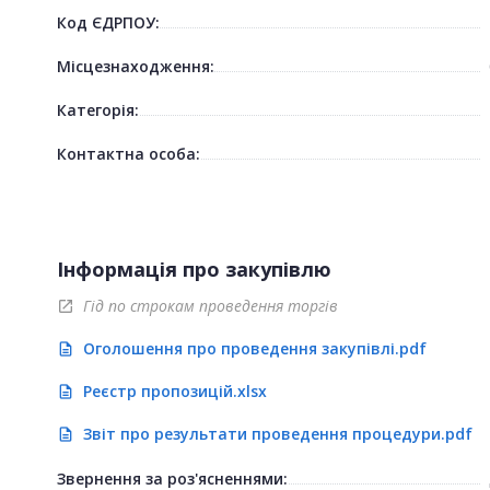
Код ЄДРПОУ:
Місцезнаходження:
Категорія:
Контактна особа:
Інформація про закупівлю
Гід по строкам проведення торгів
open_in_new
Оголошення про проведення закупівлі.pdf
description
Реєстр пропозицій.xlsx
description
Звіт про результати проведення процедури.pdf
description
Звернення за роз'ясненнями: