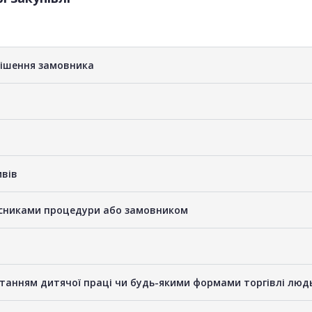
рішення замовника
ивів
часниками процедури або замовником
станням дитячої праці чи будь-якими формами торгівлі люд