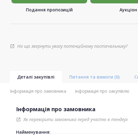
Подання пропозицій
Аукціон
На що звернути увагу потенційному постачальнику?
open_in_new
Деталі закупівлі
Питання та вимоги
(0)
С
Інформація про замовника
Інформація про закупівлю
Інформація про замовника
Як перевірити замовника перед участю в тендері
open_in_new
Найменування: