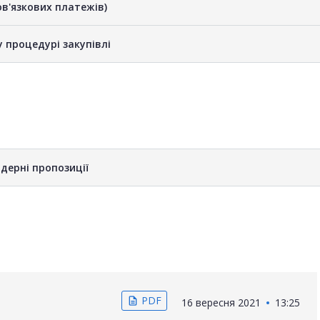
бов'язкових платежів)
у процедурі закупівлі
дерні пропозиції
PDF
description
16 вересня 2021
13:25