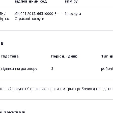
відповідний код
виміру
ИНИ
ДК 021:2015: 66510000-8 —
1 послуга
ід час
Страхові послуги
ів
Підстава
Період, (днів)
Тип д
підписання договору
3
робочі
оточний рахунок Страховика протягом трьох робочих днів з дати
і закупівлі