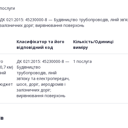
послуги
ДК 021:2015: 45230000-8 — Будівництво трубопроводів, ліній зв’я
залізничних доріг; вирівнювання поверхонь
Класифікатор та його
Кількість/Одиниці
відповідний код
виміру
го
ДК 021:2015: 45230000-8 —
1 послуга
0,7 км)
Будівництво
ній
трубопроводів, ліній
зв’язку та електропередач,
 бюджет
шосе, доріг, аеродромів і
залізничних доріг;
вирівнювання поверхонь
ів