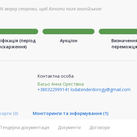
N зверху сторінки, щоб бачити поля англійською
іфікація (період
Аукціон
Визначенн
оскарження)
переможц
Контактна особа
Васьо Анна Орестівна
+380322999141
lodatenderdorogy@gmail.com
карги
(0)
Моніторинги та інформування
(1)
Тендерна документація
Документи
Договори