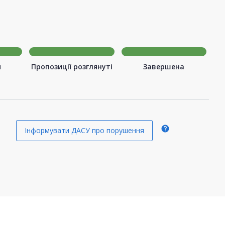
я
Пропозиції розглянуті
Завершена
я
help
Інформувати ДАСУ про порушення