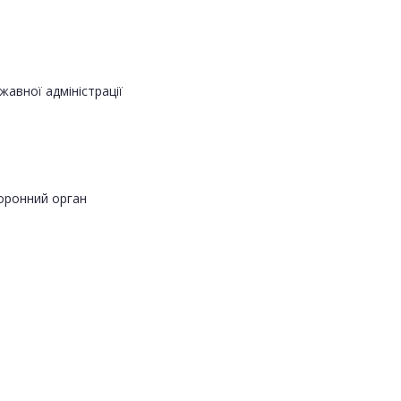
авної адміністрації
оронний орган