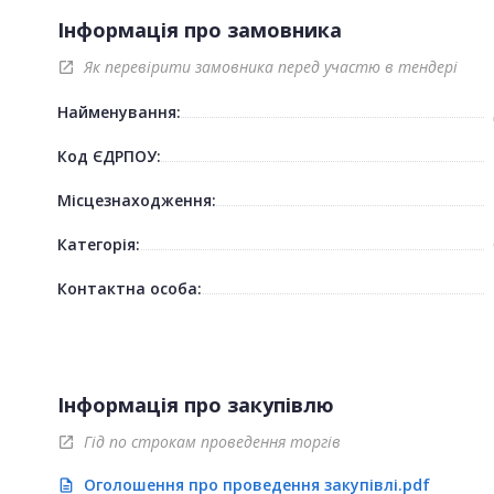
Інформація про замовника
Як перевірити замовника перед участю в тендері
open_in_new
Найменування:
Код ЄДРПОУ:
Місцезнаходження:
Категорія:
Контактна особа:
Інформація про закупівлю
Гід по строкам проведення торгів
open_in_new
Оголошення про проведення закупівлі.pdf
description