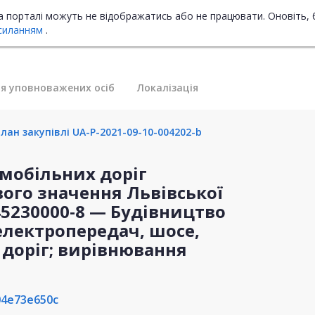
на порталі можуть не відображатись або не працювати. Оновіть, 
силанням
.
я уповноважених осіб
Локалізація
лан закупівлі UA-P-2021-09-10-004202-b
мобільних доріг
ого значення Львівської
:45230000-8 — Будівництво
 електропередач, шосе,
 доріг; вирівнювання
04e73e650c