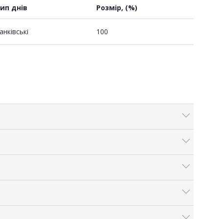
ип днів
Розмір, (%)
анківські
100