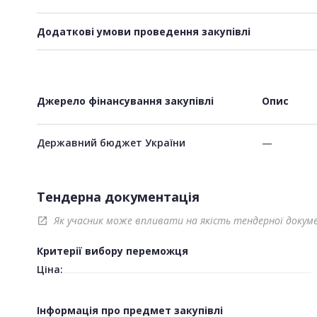
Додаткові умови проведення закупівлі
Джерело фінансування закупівлі
Опис
Державний бюджет України
—
Тендерна документація
Як учасник може впливати на якість тендерної докум
open_in_new
Критерії вибору переможця
Ціна:
Інформація про предмет закупівлі