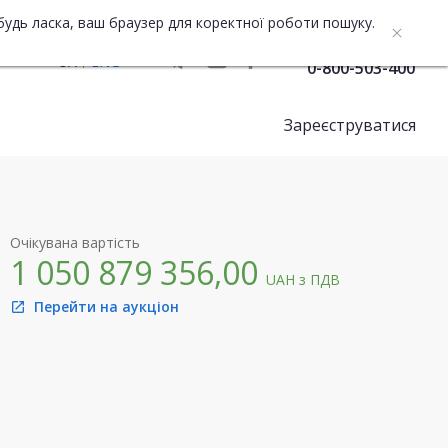
будь ласка, ваш браузер для коректної роботи пошуку.
Служба підтримки
UA
ENG
0-800-503-400
Зареєструватися
Очікувана вартість
1 050 879 356,00
UAH
з ПДВ
Перейти на аукціон
open_in_new