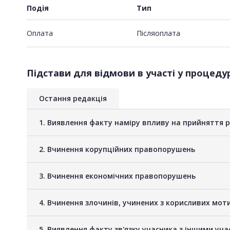
Подія
Тип
Оплата
Пiсляоплата
Підстави для відмови в участі у процедур
Остання редакція
1. Виявлення факту наміру впливу на прийняття 
2. Вчинення корупційних правопорушень
3. Вчинення економічних правопорушень
4. Вчинення злочинів, учинених з корисливих мот
5. Виявлення факту зв'язку учасника з іншими у