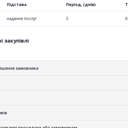
Підстава
Період, (днів)
Т
надання послуг
5
б
і закупівлі
рішення замовника
ивів
часниками процедури або замовником