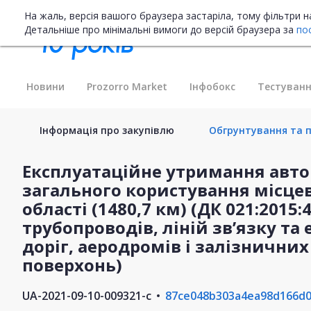
На жаль, версія вашого браузера застаріла, тому фільтри 
Детальніше про мінімальні вимоги до версій браузера за
по
Новини
Prozorro Market
Інфобокс
Тестуванн
Інформація про закупівлю
Обгрунтування та п
Експлуатаційне утримання авто
загального користування місцев
області (1480,7 км) (ДК 021:2015
трубопроводів, ліній зв’язку та
доріг, аеродромів і залізничних
поверхонь)
UA-2021-09-10-009321-c
87ce048b303a4ea98d166d