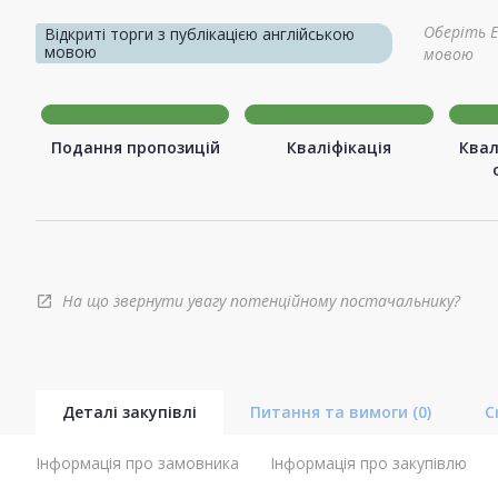
Оберіть E
Відкриті торги з публікацією англійською
мовою
мовою
Подання пропозицій
Кваліфікація
Квал
На що звернути увагу потенційному постачальнику?
open_in_new
Деталі закупівлі
Питання та вимоги
(0)
С
Інформація про замовника
Інформація про закупівлю