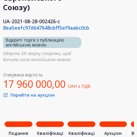
Союзу)
UA-2021-08-28-002426-c
8ea5eefc97d647648cbff5ef9aabc0cb
Відкриті торги з публікацією
англійською мовою
Оберіть EN зверху сторінки, щоб
бачити поля англійською мовою
Очікувана вартість
17 960 000,00
UAH
з ПДВ
Перейти на аукціон
open_in_new
Подання
Кваліфікаці
Кваліфікаці
Аукціон
Ви