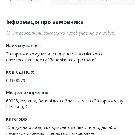
Інформація про замовника
Як перевірити замовника перед участю в тендері
open_in_new
Найменування:
Запорізьке комунальне підприємство міського
електротранспорту "Запоріжелектротранс"
Код ЄДРПОУ:
03328379
Місцезнаходження:
69095, Україна, Запорізька область, місто Запоріжжя, вул.
Шкільна, 2
Категорія:
Юридична особа, яка здійснює діяльність в одній або
декількох окремих сферах господарювання