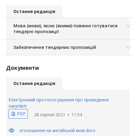
Остання редакція
Мова (мови), якою (якими) повинні готуватися
тендерні пропозиції
Забезпечення тендерних пропозицій
Документи
Остання редакція
Електронний протокол рішення про проведення
закупівлі
PDF
description
28 серпня 2021
11:54
visibility
оголошення на англійській мові.docx