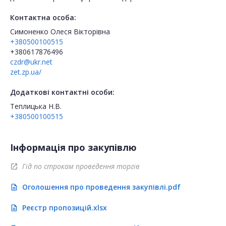
Контактна особа:
Симоненко Олеся Вікторівна
+380500100515
+380617876496
czdr@ukr.net
zet.zp.ua/
Додаткові контактні особи:
Теплицька Н.В.
+380500100515
Інформація про закупівлю
Гід по строкам проведення торгів
open_in_new
Оголошення про проведення закупівлі.pdf
description
Реєстр пропозицій.xlsx
description