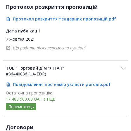
Протокол розкриття пропозицій
Протокол розкриття тендерних пропозицій.pdf
description
Дата публікації
7 жовтня 2021
Що робити після перемоги в аукціоні
open_in_new
ТОВ "Торговий Дім "ЛІТАН"
#36440036 (UA-EDR)
Повідомлення про намір укласти договір.pdf
description
Остаточна пропозиція:
17 488 500,00
UAH
з ПДВ
Переможець
Договори