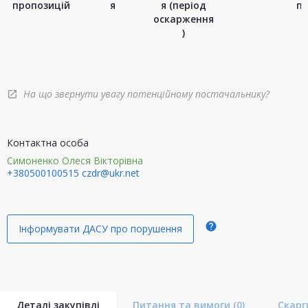
пропозицій
я
я (період
п
оскарження
)
На що звернути увагу потенційному постачальнику?
open_in_new
Контактна особа
Симоненко Олеся Вікторівна
+380500100515
czdr@ukr.net
help
Інформувати ДАСУ про порушення
Деталі закупівлі
Питання та вимоги
(0)
Скар