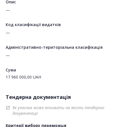
Опис
—
Код класифікації видатків
—
Адміністративно-територіальна класифікація
—
Сума
17 960 000,00
UAH
Тендерна документація
Як учасник може впливати на якість тендерної
open_in_new
документації
Критерії вибору переможця