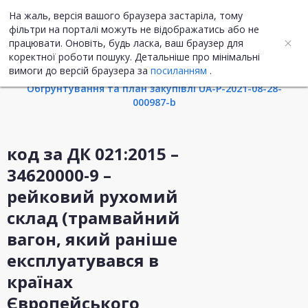
На жаль, версія вашого браузера застаріла, тому
UA
ENG
фільтри на порталі можуть не відображатись або не
працювати. Оновіть, будь ласка, ваш браузер для
коректної роботи пошуку. Детальніше про мінімальні
Інформація про закупівлю
вимоги до версій браузера за
посиланням
.
Обгрунтування та план закупівлі UA-P-2021-08-28-
000987-b
код за ДК 021:2015 –
34620000-9 –
рейковий рухомий
склад (трамвайний
вагон, який раніше
експлуатувався в
країнах
Європейського