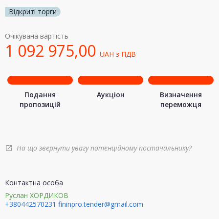
Відкриті торги
Очікувана вартість
1 092 975,00
UAH
з ПДВ
Подання
Аукціон
Визначення
пропозицій
переможця
На що звернути увагу потенційному постачальнику?
open_in_new
Контактна особа
Руслан ХОРДИКОВ
+380442570231
fininpro.tender@gmail.com