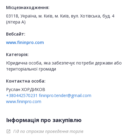
Місцезнаходження:
03118, Україна, м. Київ, м. Київ, вул. Хотівська, буд. 4
(літера А)
Вебсайт:
www.fininpro.com
Категорія:
Юридична особа, яка забезпечує потреби держави або
територіальної громади
Контактна особа:
Руслан ХОРДИКОВ
+380442570231
fininpro.tender@gmail.com
www.fininpro.com
Інформація про закупівлю
Гід по строкам проведення торгів
open_in_new