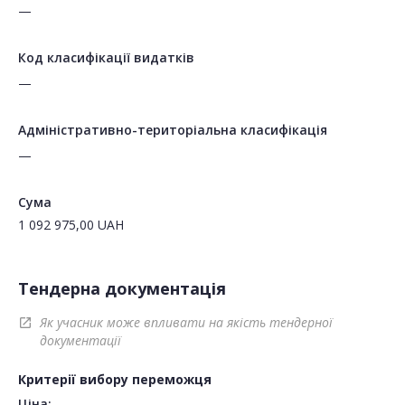
—
Код класифікації видатків
—
Адміністративно-територіальна класифікація
—
Сума
1 092 975,00
UAH
Тендерна документація
Як учасник може впливати на якість тендерної
open_in_new
документації
Критерії вибору переможця
Ціна: