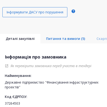
help
Інформувати ДАСУ про порушення
Деталі закупівлі
Питання та вимоги
(5)
Скар
Інформація про замовника
Як перевірити замовника перед участю в тендері
open_in_new
Найменування:
Державне підприємство "Фінансування інфраструктурних
проектів"
Код ЄДРПОУ:
37264503