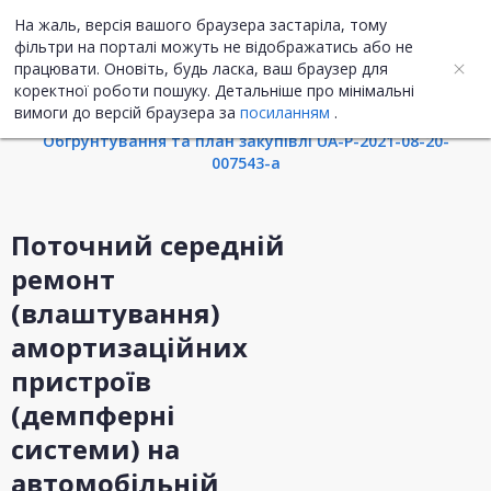
На жаль, версія вашого браузера застаріла, тому
UA
ENG
фільтри на порталі можуть не відображатись або не
працювати. Оновіть, будь ласка, ваш браузер для
коректної роботи пошуку. Детальніше про мінімальні
Інформація про закупівлю
вимоги до версій браузера за
посиланням
.
Обгрунтування та план закупівлі UA-P-2021-08-20-
007543-a
Поточний середній
ремонт
(влаштування)
амортизаційних
пристроїв
(демпферні
системи) на
автомобільній