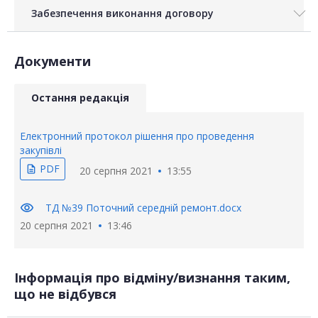
Забезпечення виконання договору
Документи
Остання редакція
Електронний протокол рішення про проведення
закупівлі
PDF
description
20 серпня 2021
13:55
visibility
ТД №39 Поточний середній ремонт.docx
20 серпня 2021
13:46
Інформація про відміну/визнання таким,
що не відбувся