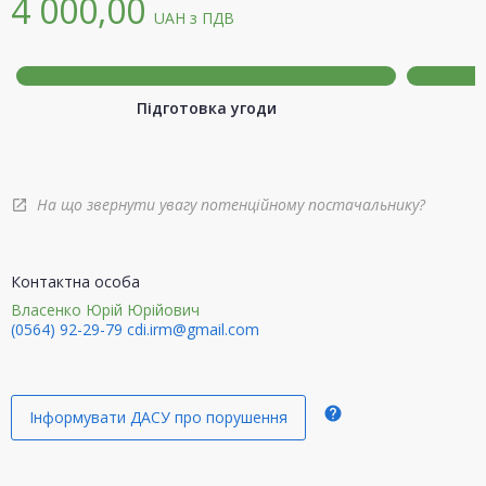
4 000,00
UAH
з ПДВ
Підготовка угоди
На що звернути увагу потенційному постачальнику?
open_in_new
Контактна особа
Власенко Юрій Юрійович
(0564) 92-29-79
cdi.irm@gmail.com
help
Інформувати ДАСУ про порушення