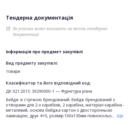
Тендерна документація
Як учасник може впливати на якість тендерної
open_in_new
документації
Інформація про предмет закупівлі
Вид предмету закупівлі:
товари
Класифікатор та його відповідний код:
ДК 021:2015: 39290000-1 — Фурнітура різна
Бейдж зі стрічкою брендований: бейдж брендований з
отворами для 2-х карабінів, 2 карабіна, матеріал карабіна -
металевий, основа бейджа картон з двосторонньою
ламінацією, друк 4+0, розімір:100х130мм повнокольо...
Ще