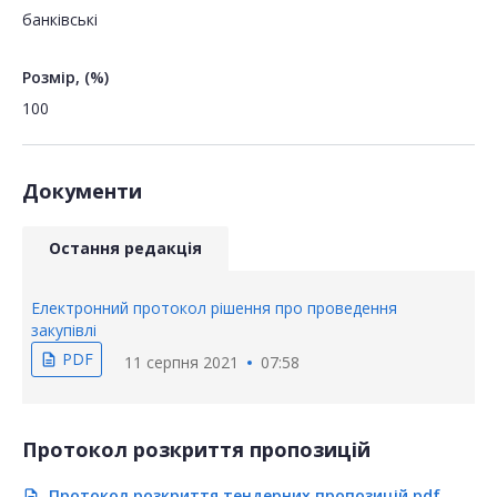
банківські
Розмір, (%)
100
Документи
Остання редакція
Електронний протокол рішення про проведення
закупівлі
PDF
description
11 серпня 2021
07:58
Протокол розкриття пропозицій
Протокол розкриття тендерних пропозицій.pdf
description