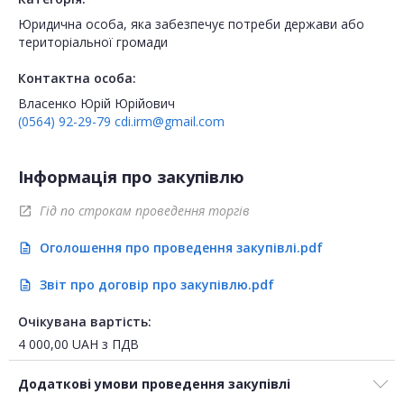
Юридична особа, яка забезпечує потреби держави або
територіальної громади
Контактна особа:
Власенко Юрій Юрійович
(0564) 92-29-79
cdi.irm@gmail.com
Інформація про закупівлю
Гід по строкам проведення торгів
open_in_new
Оголошення про проведення закупівлі.pdf
description
Звіт про договір про закупівлю.pdf
description
Очікувана вартість:
4 000,00
UAH
з ПДВ
Додаткові умови проведення закупівлі