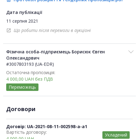
Дата публікації
11 серпня 2021
Що робити після перемоги в аукціоні
open_in_new
Фізична особа-підприємець Борисюк Євген
Олександрвич
#3007803193 (UA-EDR)
Остаточна пропозиція:
4 000,00
UAH
без ПДВ
Переможець
Договори
Договір: UA-2021-08-11-002598-a-a1
Вартість договору:
Укладений
4 000,00
UAH