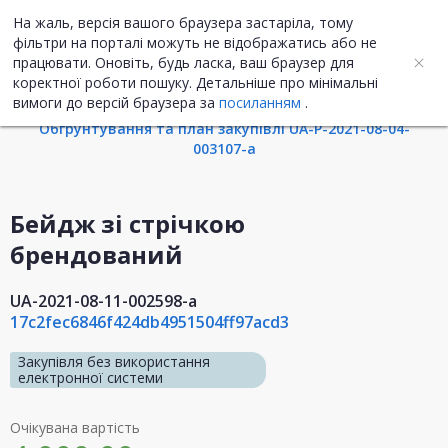
На жаль, версія вашого браузера застаріла, тому
UA
ENG
фільтри на порталі можуть не відображатись або не
працювати. Оновіть, будь ласка, ваш браузер для
коректної роботи пошуку. Детальніше про мінімальні
Інформація про закупівлю
вимоги до версій браузера за
посиланням
.
Обгрунтування та план закупівлі UA-P-2021-08-04-
003107-a
Бейдж зі стрічкою
брендований
UA-2021-08-11-002598-a
17c2fec6846f424db4951504ff97acd3
Закупівля без використання
електронної системи
Очікувана вартість