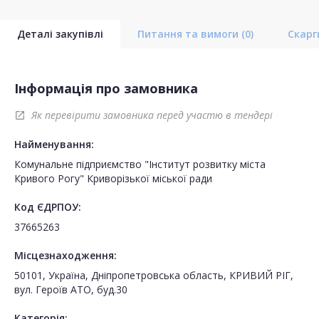
Деталі закупівлі
Питання та вимоги
(0)
Скар
Інформація про замовника
Як перевірити замовника перед участю в тендері
open_in_new
Найменування:
Комунальне підприємство "Інститут розвитку міста
Кривого Рогу" Криворізької міської ради
Код ЄДРПОУ:
37665263
Місцезнаходження:
50101, Україна, Дніпропетровська область, КРИВИЙ РІГ,
вул. Героїв АТО, буд.30
Категорія: