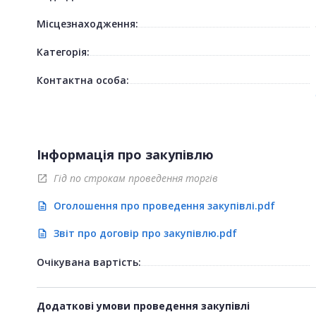
Місцезнаходження:
Категорія:
Контактна особа:
Інформація про закупівлю
Гід по строкам проведення торгів
open_in_new
Оголошення про проведення закупівлі.pdf
description
Звіт про договір про закупівлю.pdf
description
Очікувана вартість:
Додаткові умови проведення закупівлі