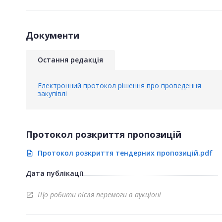
Документи
Остання редакція
Електронний протокол рішення про проведення
закупівлі
Протокол розкриття пропозицій
Протокол розкриття тендерних пропозицій.pdf
description
Дата публікації
Що робити після перемоги в аукціоні
open_in_new