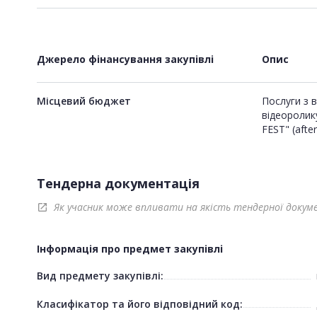
Джерело фінансування закупівлі
Опис
Місцевий бюджет
Послуги з 
відеоролик
FEST" (afte
Тендерна документація
Як учасник може впливати на якість тендерної докум
open_in_new
Інформація про предмет закупівлі
Вид предмету закупівлі:
Класифікатор та його відповідний код: