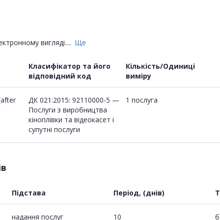
ктронному вигляді....
Ще
Класифікатор та його
Кількість/Одиниці
відповідний код
виміру
after
ДК 021:2015: 92110000-5 —
1 послуга
Послуги з виробництва
кіноплівки та відеокасет і
супутні послуги
ів
Підстава
Період, (днів)
Т
надання послуг
10
б