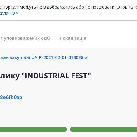
на порталі можуть не відображатись або не працювати. Оновіть, 
силанням
.
я уповноважених осіб
Локалізація
лан закупівлі UA-P-2021-02-01-013038-a
лику "INDUSTRIAL FEST"
68e6fb0ab