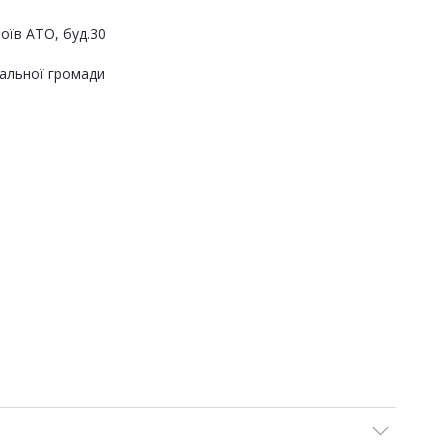
оїв АТО, буд.30
альної громади