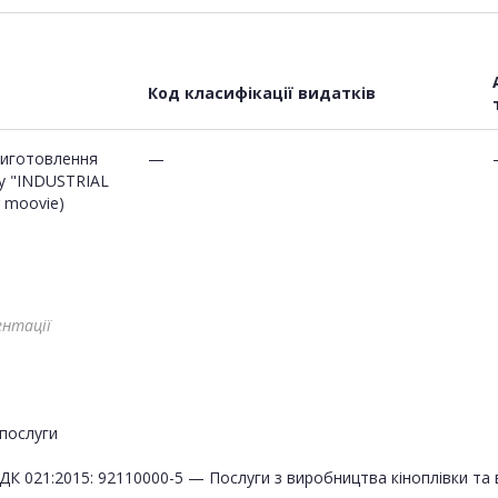
Код класифікації видатків
виготовлення
—
у "INDUSTRIAL
r moovie)
ентації
послуги
ДК 021:2015: 92110000-5 — Послуги з виробництва кіноплівки та в