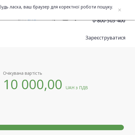
будь ласка, ваш браузер для коректної роботи пошуку.
Служба підтримки
UA
ENG
0-800-503-400
Зареєструватися
Очікувана вартість
10 000,00
UAH
з ПДВ