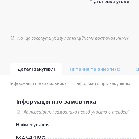
Підготовка угоди
На що звернути увагу потенційному постачальнику?
open_in_new
Деталі закупівлі
Питання та вимоги
(0)
С
Інформація про замовника
Інформація про закупівлю
Інформація про замовника
Як перевірити замовника перед участю в тендері
open_in_new
Найменування:
Код ЄДРПОУ: