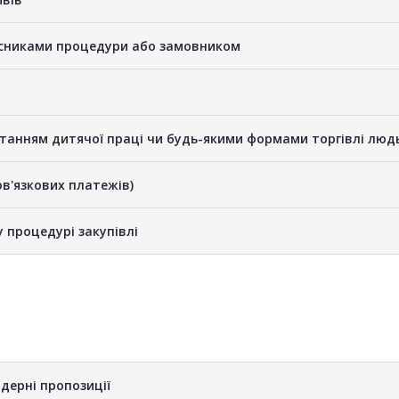
часниками процедури або замовником
станням дитячої праці чи будь-якими формами торгівлі люд
бов'язкових платежів)
у процедурі закупівлі
дерні пропозиції