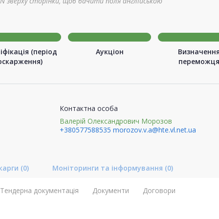
N зверху сторінки, щоб бачити поля англійською
іфікація (період
Аукціон
Визначенн
оскарження)
переможц
Контактна особа
Валерій Олександрович Морозов
+380577588535
morozov.v.a@hte.vl.net.ua
карги
(0)
Моніторинги та інформування
(0)
Тендерна документація
Документи
Договори