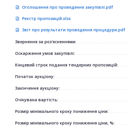
Оголошення про проведення закупівлі.pdf
description
Реєстр пропозицій.xlsx
description
Звіт про результати проведення процедури.pdf
description
Звернення за роз'ясненнями:
Оскарження умов закупівлі:
Кінцевий строк подання тендерних пропозицій:
Початок аукціону:
Закінчення аукціону:
Очікувана вартість:
Розмір мінімального кроку пониження ціни:
Розмір мінімального кроку пониження ціни, %: