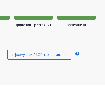
я
Пропозиції розглянуті
Завершена
я
help
Інформувати ДАСУ про порушення