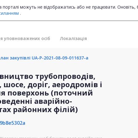
на порталі можуть не відображатись або не працювати. Оновіть, 
силанням
.
я уповноважених осіб
Локалізація
лан закупівлі UA-P-2021-08-09-011637-a
дівництво трубопроводів,
 шосе, доріг, аеродромів і
ня поверхонь (поточний
веденні аварійно-
тах районних філій)
39b8e5302a