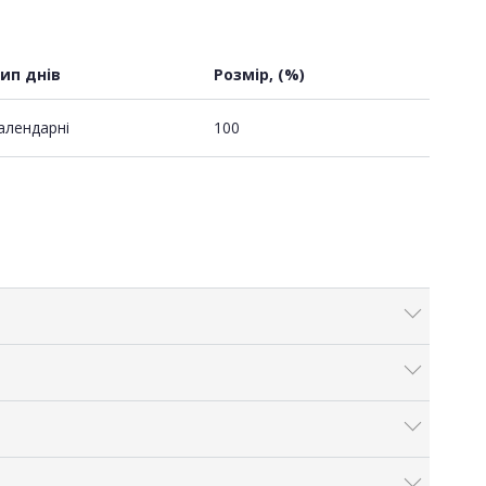
ип днів
Розмір, (%)
алендарні
100