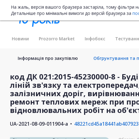
На жаль, версія вашого браузера застаріла, тому фільтри 
Детальніше про мінімальні вимоги до версій браузера за
по
Новини
Prozorro Market
Інфобокс
Тестуванн
Інформація про закупівлю
Обгрунтування та п
код ДК 021:2015-45230000-8 - Бу
ліній зв'язку та електропередач,
залізничних доріг, вирівнюван
ремонт теплових мереж при про
відновлювальних робіт на об'єк
UA-2021-08-09-011904-a
48221cd45a18441ab40792