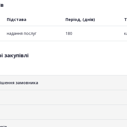
ів
Підстава
Період, (днів)
Т
надання послуг
180
к
і закупівлі
рішення замовника
ивів