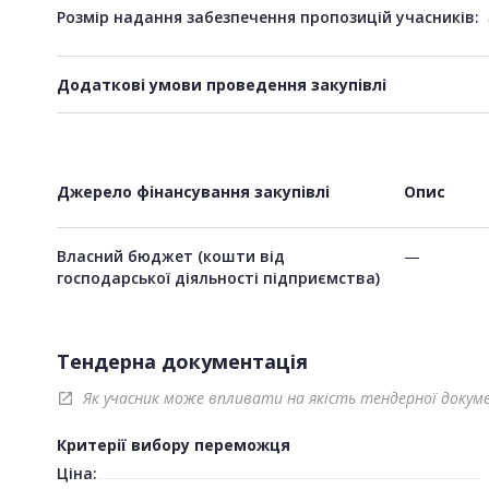
Розмір надання забезпечення пропозицій учасників:
Додаткові умови проведення закупівлі
Джерело фінансування закупівлі
Опис
Власний бюджет (кошти від
—
господарської діяльності підприємства)
Тендерна документація
Як учасник може впливати на якість тендерної докум
open_in_new
Критерії вибору переможця
Ціна: