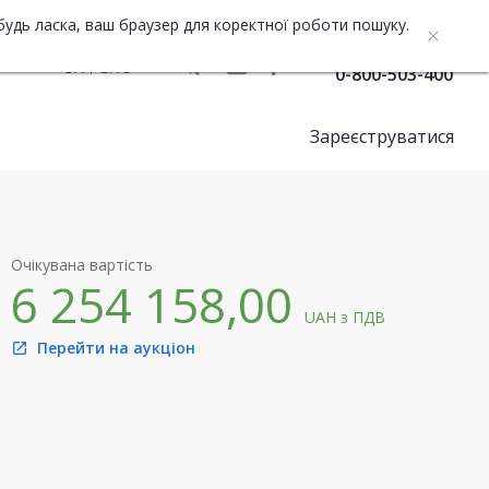
будь ласка, ваш браузер для коректної роботи пошуку.
Служба підтримки
UA
ENG
0-800-503-400
Зареєструватися
Очікувана вартість
6 254 158,00
UAH
з ПДВ
Перейти на аукціон
open_in_new