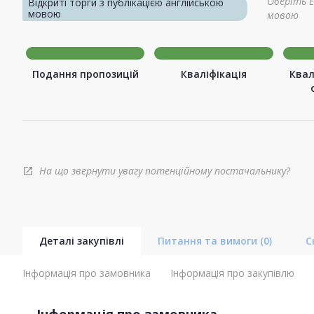
Оберіть E
Відкриті торги з публікацією англійською
мовою
мовою
Подання пропозицій
Кваліфікація
Квал
На що звернути увагу потенційному постачальнику?
open_in_new
Деталі закупівлі
Питання та вимоги
(0)
С
Інформація про замовника
Інформація про закупівлю
Інформація про замовника