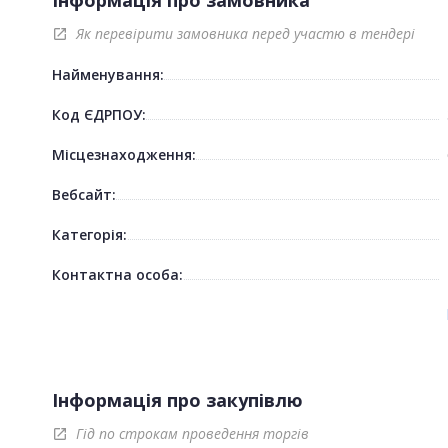
Як перевірити замовника перед участю в тендері
open_in_new
Найменування:
Код ЄДРПОУ:
Місцезнаходження:
Вебсайт:
Категорія:
Контактна особа:
Інформація про закупівлю
Гід по строкам проведення торгів
open_in_new