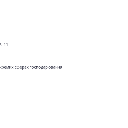
А, 11
 окремих сферах господарювання