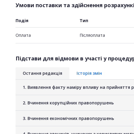
Умови поставки та здійснення розрахунк
Подія
Тип
Оплата
Пiсляоплата
Підстави для відмови в участі у процедур
Остання редакція
Історія змін
1. Виявлення факту наміру впливу на прийняття 
2. Вчинення корупційних правопорушень
3. Вчинення економічних правопорушень
4. Вчинення злочинів, учинених з корисливих мот