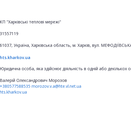
КП "Харківські теплові мережі"
31557119
61037, Україна, Харківська область, м. Харків, вул. МЕФОДІЇВСЬК
hts.kharkov.ua
Юридична особа, яка здійснює діяльність в одній або декількох
Валерій Олександрович Морозов
+380577588535
morozov.v.a@hte.vl.net.ua
hts.kharkov.ua