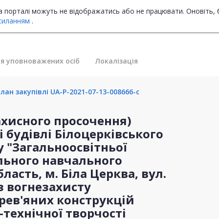
на порталі можуть не відображатись або не працювати. Оновіть, 
силанням
.
я уповноважених осіб
Локалізація
ан закупівлі UA-P-2021-07-13-008666-c
ахисного просочення)
 будівлі Білоцерківського
 "Загальноосвітньої
ільного навчального
ласть, м. Біла Церква, вул.
з вогнезахисту
рев'яних конструкцій
-технічної творчості