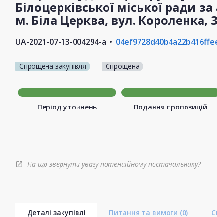
Білоцерківської міської ради за
м. Біла Церква, вул. Короленка, 3
UA-2021-07-13-004294-a
04ef9728d40b4a22b416ffe
Спрощена закупівля
Спрощена
Період уточнень
Подання пропозицій
На що звернути увагу потенційному постачальнику?
open_in_new
Деталі закупівлі
Питання та вимоги
(0)
С