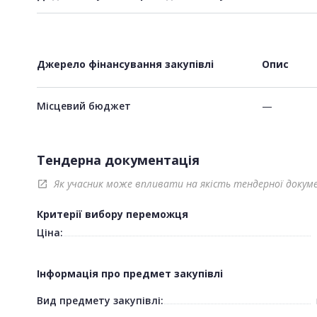
Джерело фінансування закупівлі
Опис
Місцевий бюджет
—
Тендерна документація
Як учасник може впливати на якість тендерної докум
open_in_new
Критерії вибору переможця
Ціна:
Інформація про предмет закупівлі
Вид предмету закупівлі: