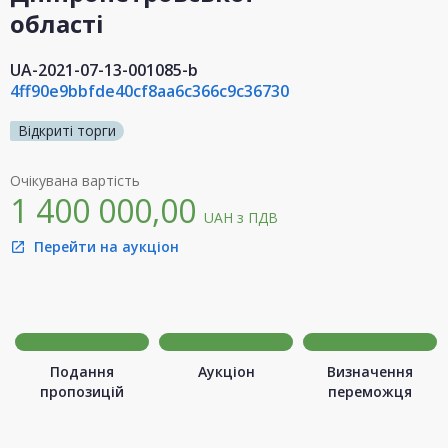
області
UA-2021-07-13-001085-b
4ff90e9bbfde40cf8aa6c366c9c36730
Відкриті торги
Очікувана вартість
1 400 000,00
UAH
з ПДВ
Перейти на аукціон
open_in_new
Подання
Аукціон
Визначення
пропозицій
переможця