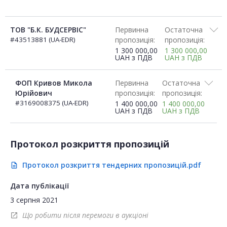
ТОВ "Б.К. БУДСЕРВІС"
Первинна
Остаточна
#43513881 (UA-EDR)
пропозиція:
пропозиція:
1 300 000,00
1 300 000,00
UAH
з ПДВ
UAH
з ПДВ
ФОП Кривов Микола
Первинна
Остаточна
Юрійович
пропозиція:
пропозиція:
#3169008375 (UA-EDR)
1 400 000,00
1 400 000,00
UAH
з ПДВ
UAH
з ПДВ
Протокол розкриття пропозицій
Протокол розкриття тендерних пропозицій.pdf
description
Дата публікації
3 серпня 2021
Що робити після перемоги в аукціоні
open_in_new