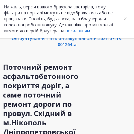
На жаль, версія вашого браузера застаріла, тому
UA
ENG
фільтри на порталі можуть не відображатись або не
працювати. Оновіть, будь ласка, ваш браузер для
коректної роботи пошуку. Детальніше про мінімальні
Інформація про закупівлю
вимоги до версій браузера за
посиланням
.
Обгрунтування та план закупівлі UA-P-2021-07-13-
001264-a
Поточний ремонт
асфальтобетонного
покриття доріг, а
саме поточний
ремонт дороги по
провул. Східний в
м.Нікополь
Дніпропетровської