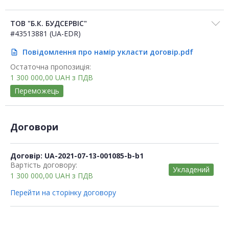
ТОВ "Б.К. БУДСЕРВІС"
#43513881 (UA-EDR)
Повідомлення про намір укласти договір.pdf
description
Остаточна пропозиція:
1 300 000,00
UAH
з ПДВ
Переможець
Договори
Договір: UA-2021-07-13-001085-b-b1
Вартість договору:
Укладений
1 300 000,00
UAH
з ПДВ
Перейти на сторінку договору