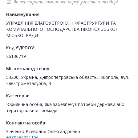
Як перевірити замовника перед участю в тендері
open_in_new
Найменування:
УПРАВЛІННЯ БЛАГОУСТРОЮ, ІНФРАСТРУКТУРИ ТА
КОМУНАЛЬНОГО ГОСПОДАРСТВА НІКОПОЛЬСЬКОЇ
МІСЬКОЇ РАДИ
Код ЄДРПОУ:
26136719
Місцезнаходження:
53200, Україна, Дніпропетровська область, Нікополь, вул.
Електрометалургів, 3
Категорія:
Юридична особа, яка забезпечує потреби держави або
територіальної громади
Контактна особа:
Зінченко Всеволод Олександрович
+380566251106