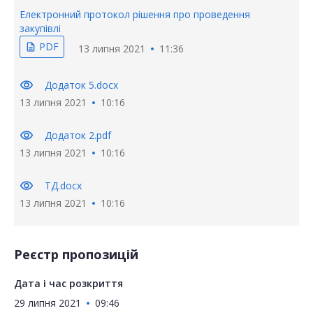
Електронний протокол рішення про проведення
закупівлі
PDF
description
13 липня 2021
11:36
visibility
Додаток 5.docx
13 липня 2021
10:16
visibility
Додаток 2.pdf
13 липня 2021
10:16
visibility
ТД.docx
13 липня 2021
10:16
Реєстр пропозицій
Дата і час розкриття
29 липня 2021
09:46