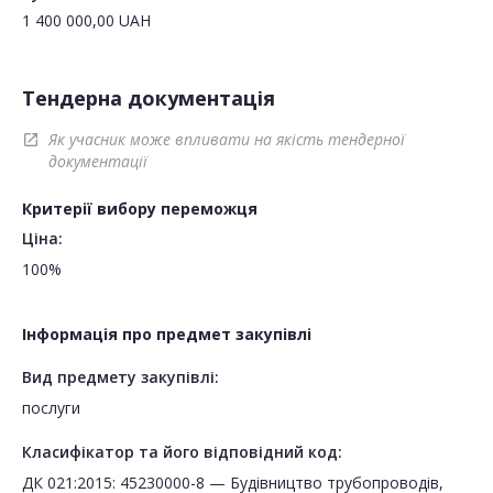
1 400 000,00
UAH
Тендерна документація
Як учасник може впливати на якість тендерної
open_in_new
документації
Критерії вибору переможця
Ціна:
100%
Інформація про предмет закупівлі
Вид предмету закупівлі:
послуги
Класифікатор та його відповідний код:
ДК 021:2015: 45230000-8 — Будівництво трубопроводів,