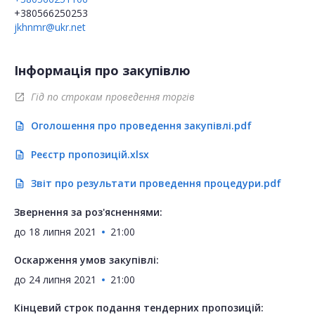
+380566250253
jkhnmr@ukr.net
Інформація про закупівлю
Гід по строкам проведення торгів
open_in_new
Оголошення про проведення закупівлі.pdf
description
Реєстр пропозицій.xlsx
description
Звіт про результати проведення процедури.pdf
description
Звернення за роз'ясненнями:
до
18 липня 2021
21:00
Оскарження умов закупівлі:
до
24 липня 2021
21:00
Кінцевий строк подання тендерних пропозицій: