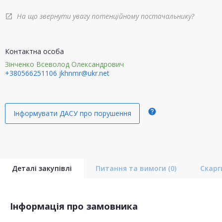
На що звернути увагу потенційному постачальнику?
open_in_new
Контактна особа
Зінченко Всеволод Олександрович
+380566251106
jkhnmr@ukr.net
help
Інформувати ДАСУ про порушення
Деталі закупівлі
Питання та вимоги
(0)
Скар
Інформація про замовника