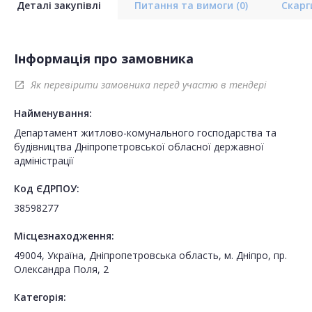
Деталі закупівлі
Питання та вимоги
(0)
Скар
Інформація про замовника
Як перевірити замовника перед участю в тендері
open_in_new
Найменування:
Департамент житлово-комунального господарства та
будівництва Дніпропетровської обласної державної
адміністрації
Код ЄДРПОУ:
38598277
Місцезнаходження:
49004, Україна, Дніпропетровська область, м. Дніпро, пр.
Олександра Поля, 2
Категорія: