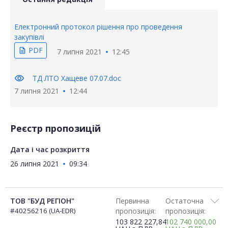
Електронний протокол рішення про проведення
закупівлі
PDF
description
7 липня 2021
12:45
visibility
ТД ЛТО Хащеве 07.07.doc
7 липня 2021
12:44
Реєстр пропозицій
Дата і час розкриття
26 липня 2021
09:34
ТОВ "БУД РЕГІОН"
Первинна
Остаточна
#40256216 (UA-EDR)
пропозиція:
пропозиція:
103 822 227,84
102 740 000,00