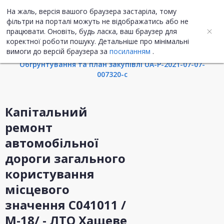
На жаль, версія вашого браузера застаріла, тому
UA
ENG
фільтри на порталі можуть не відображатись або не
працювати. Оновіть, будь ласка, ваш браузер для
коректної роботи пошуку. Детальніше про мінімальні
Інформація про закупівлю
вимоги до версій браузера за
посиланням
.
Обгрунтування та план закупівлі UA-P-2021-07-07-
007320-c
Капітальний
ремонт
автомобільної
дороги загального
користування
місцевого
значення С041011 /
М-18/ - ЛТО Хащеве