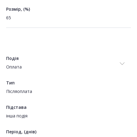
Розмір, (%)
65
Подія
Оплата
Тип
Пiсляоплата
Підстава
інша подія
Період, (днів)