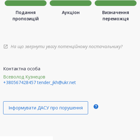
Подання
Аукціон
Визначення
пропозицій
переможця
На що звернути увагу потенційному постачальнику?
open_in_new
Контактна особа
Всеволод Кузнецов
+380567428457
tender_jkh@ukr.net
help
Інформувати ДАСУ про порушення