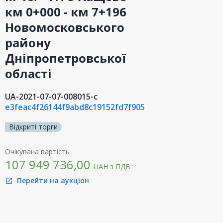
км 0+000 - км 7+196
Новомосковського
району
Дніпропетровської
області
UA-2021-07-07-008015-c
e3feac4f26144f9abd8c19152fd7f905
Відкриті торги
Очікувана вартість
107 949 736,00
UAH
з ПДВ
Перейти на аукціон
open_in_new