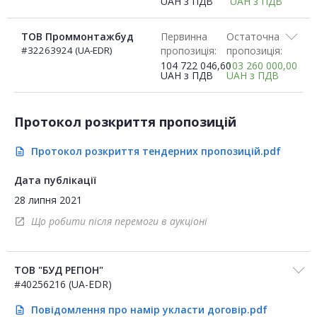
UAH
з ПДВ
UAH
з ПДВ
ТОВ Проммонтажбуд
Первинна
Остаточна
#32263924 (UA-EDR)
пропозиція:
пропозиція:
104 722 046,60
103 260 000,00
UAH
з ПДВ
UAH
з ПДВ
Протокол розкриття пропозицій
Протокол розкриття тендерних пропозицій.pdf
description
Дата публікації
28 липня 2021
Що робити після перемоги в аукціоні
open_in_new
ТОВ "БУД РЕГІОН"
#40256216 (UA-EDR)
Повідомлення про намір укласти договір.pdf
description