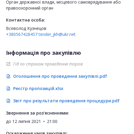
Орган державної влади, місцевого самоврядування або
правоохоронний орган
Контактна особа:
Всеволод Кузнецов
+380567428457
tender_jkh@ukr.net
Інформація про закупівлю
Гід по строкам проведення торгів
open_in_new
Оголошення про проведення закупівлі.pdf
description
Реєстр пропозицій.xlsx
description
Звіт про результати проведення процедури.pdf
description
Звернення за роз'ясненнями:
до
12 липня 2021
21:00
Оскарження умов закупівлі: