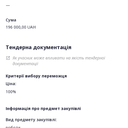
—
Сума
196 000,00
UAH
Тендерна документація
Як учасник може впливати на якість тендерної
open_in_new
документації
Критерії вибору переможця
Ціна:
100%
Інформація про предмет закупівлі
Вид предмету закупівлі:
роботи