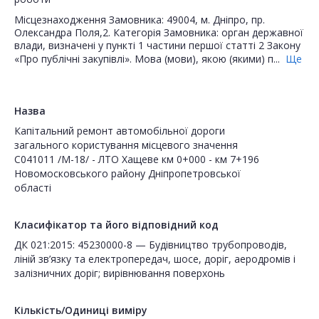
Місцезнаходження Замовника: 49004, м. Дніпро, пр.
Олександра Поля,2. Категорія Замовника: орган державної
влади, визначені у пункті 1 частини першої статті 2 Закону
«Про публічні закупівлі». Мова (мови), якою (якими) п...
Ще
Назва
Капітальний ремонт автомобільної дороги
загального користування місцевого значення
С041011 /М-18/ - ЛТО Хащеве км 0+000 - км 7+196
Новомосковського району Дніпропетровської
області
Класифікатор та його відповідний код
ДК 021:2015: 45230000-8 — Будівництво трубопроводів,
ліній зв’язку та електропередач, шосе, доріг, аеродромів і
залізничних доріг; вирівнювання поверхонь
Кількість/Одиниці виміру