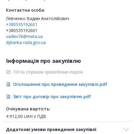
Контактна особа:
Левченко Вадим Анатолійович
+380535192601
+380535192601
vadlev76@meta.ua
dykanka-rada.gov.ua
Інформація про закупівлю
Гід по строкам проведення торгів
open_in_new
Оголошення про проведення закупівлі.pdf
description
Звіт про договір про закупівлю.pdf
description
Очікувана вартість:
4 912,00
UAH
з ПДВ
Додаткові умови проведення закупівлі