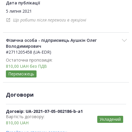
Дата публікації
5 липня 2021
Що робити після перемоги в аукціоні
open_in_new
Фізична особа - підприємець Аушкін Олег
Володимирович
#2711205458 (UA-EDR)
Остаточна пропозиція:
810,00
UAH
без ПДВ
Переможець
Договори
Договір: UA-2021-07-05-002186-b-a1
Вартість договору:
Укладений
810,00
UAH