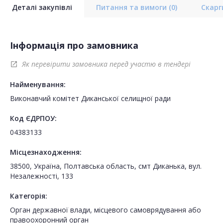
Деталі закупівлі
Питання та вимоги
(0)
Скар
Інформація про замовника
Як перевірити замовника перед участю в тендері
open_in_new
Найменування:
Виконавчий комітет Диканської селищної ради
Код ЄДРПОУ:
04383133
Місцезнаходження:
38500, Україна, Полтавська область, смт Диканька, вул.
Незалежності, 133
Категорія:
Орган державної влади, місцевого самоврядування або
правоохоронний орган