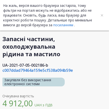
На жаль, версія вашого браузера застаріла, тому
UA
ENG
фільтри на порталі можуть не відображатись або не
працювати. Оновіть, будь ласка, ваш браузер для
коректної роботи пошуку. Детальніше про мінімальні
Інформація про закупівлю
вимоги до версій браузера за
посиланням
.
Запасні частини,
охолоджувальна
рідина та мастило
UA-2021-07-05-002186-b
c007ddad79464a159e5cf538a094b59e
Закупівля без використання
електронної системи
Очікувана вартість
4 912,00
UAH
з ПДВ