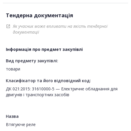
Тендерна документація
Як учасник може впливати на якість тендерної
open_in_new
документації
Інформація про предмет закупівлі
Вид предмету закупівлі:
товари
Класифікатор та його відповідний код:
ДК 021:2015: 31610000-5 — Електричне обладнання для
двигунів і транспортних засобів
Назва
Втягуюче реле