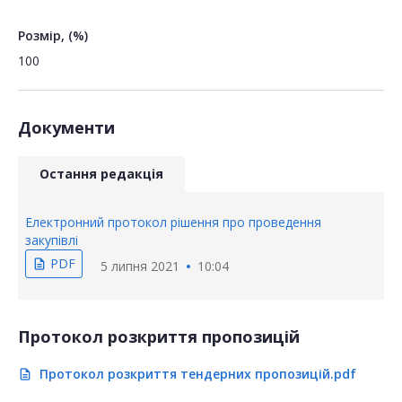
Розмір, (%)
100
Документи
Остання редакція
Електронний протокол рішення про проведення
закупівлі
PDF
description
5 липня 2021
10:04
Протокол розкриття пропозицій
Протокол розкриття тендерних пропозицій.pdf
description