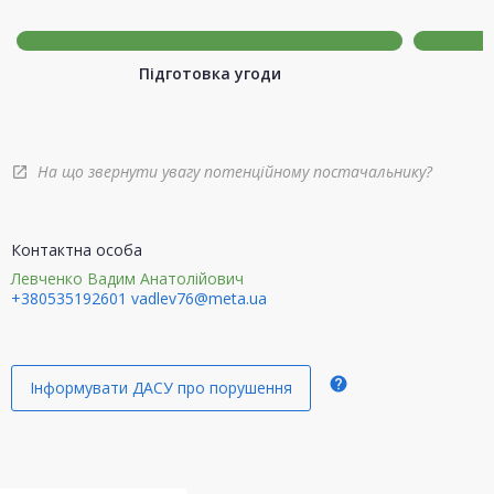
Підготовка угоди
На що звернути увагу потенційному постачальнику?
open_in_new
Контактна особа
Левченко Вадим Анатолійович
+380535192601
vadlev76@meta.ua
help
Інформувати ДАСУ про порушення