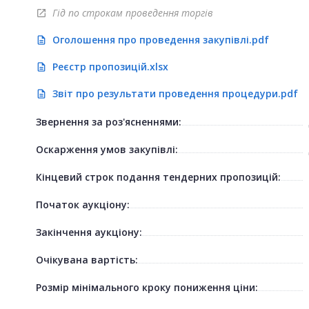
Гід по строкам проведення торгів
open_in_new
Оголошення про проведення закупівлі.pdf
description
Реєстр пропозицій.xlsx
description
Звіт про результати проведення процедури.pdf
description
Звернення за роз'ясненнями:
Оскарження умов закупівлі:
Кінцевий строк подання тендерних пропозицій:
Початок аукціону:
Закінчення аукціону:
Очікувана вартість:
Розмір мінімального кроку пониження ціни: