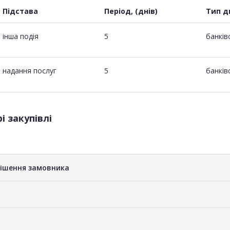
Підстава
Період, (днів)
Тип д
інша подія
5
банків
надання послуг
5
банків
і закупівлі
рішення замовника