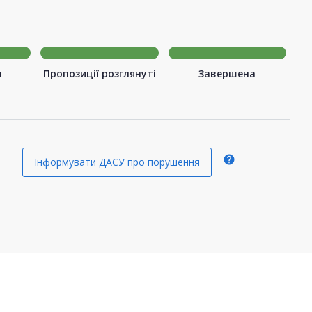
я
Пропозиції розглянуті
Завершена
я
help
Інформувати ДАСУ про порушення