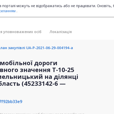
на порталі можуть не відображатись або не працювати. Оновіть, 
силанням
.
я уповноважених осіб
Локалізація
лан закупівлі UA-P-2021-06-29-004194-a
мобільної дороги
вного значення Т-10-25
Хмельницький на ділянці
бласть (45233142-6 —
7f92bb33e9