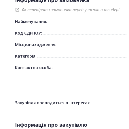
Як перевірити замовника перед участю в тендері
open_in_new
Найменування:
Код ЄДРПОУ:
Місцезнаходження:
Категорія:
Контактна особа:
Закупівля проводиться в інтересах
Інформація про закупівлю