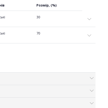
нів
Розмір, (%)
ські
30
ські
70