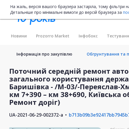
На жаль, версія вашого браузера застаріла, тому фільтри 
Детальніше про мінімальні вимоги до версій браузера за
по
Новини
Prozorro Market
Інфобокс
Тестуванн
Інформація про закупівлю
Обгрунтування та п
Поточний середній ремонт авто
загального користування держа
Баришівка - /М-03/-Переяслав-
км 7+390 – км 38+690, Київська о
Ремонт доріг)
UA-2021-06-29-002372-a
b713b09b3e92417bb7945b