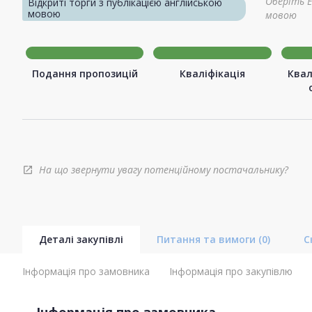
Оберіть E
Відкриті торги з публікацією англійською
мовою
мовою
Подання пропозицій
Кваліфікація
Квал
На що звернути увагу потенційному постачальнику?
open_in_new
Деталі закупівлі
Питання та вимоги
(0)
С
Інформація про замовника
Інформація про закупівлю
Інформація про замовника