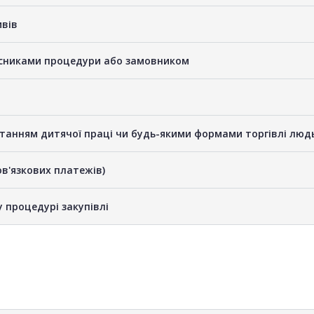
ивів
часниками процедури або замовником
станням дитячої праці чи будь-якими формами торгівлі люд
бов'язкових платежів)
у процедурі закупівлі