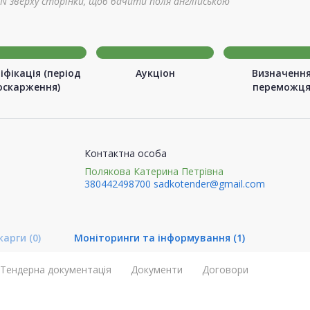
N зверху сторінки, щоб бачити поля англійською
іфікація (період
Аукціон
Визначенн
оскарження)
переможц
Контактна особа
Полякова Катерина Петрівна
380442498700
sadkotender@gmail.com
карги
(0)
Моніторинги та інформування
(1)
Тендерна документація
Документи
Договори