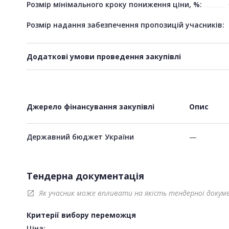
Розмір мінімального кроку пониження ціни, %:
Розмір надання забезпечення пропозицій учасників:
Додаткові умови проведення закупівлі
Джерело фінансування закупівлі
Опис
Державний бюджет України
—
Тендерна документація
Як учасник може впливати на якість тендерної докум
open_in_new
Критерії вибору переможця
Ціна: