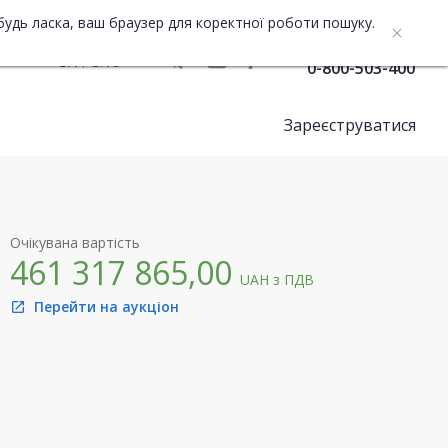
будь ласка, ваш браузер для коректної роботи пошуку.
Служба підтримки
UA
ENG
0-800-503-400
Зареєструватися
Очікувана вартість
461 317 865,00
UAH
з ПДВ
Перейти на аукціон
open_in_new