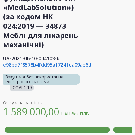
«MedLabSolution»)
(за кодом НК
024:2019 — 34873
Меблі для лікарень
механічні)
UA-2021-06-10-004103-b
e98bd7f8578b4fdd95a17241ea09ae6d
Закупівля без використання
електронної системи
COVID-19
Очікувана вартість
1 589 000,00
UAH
без ПДВ