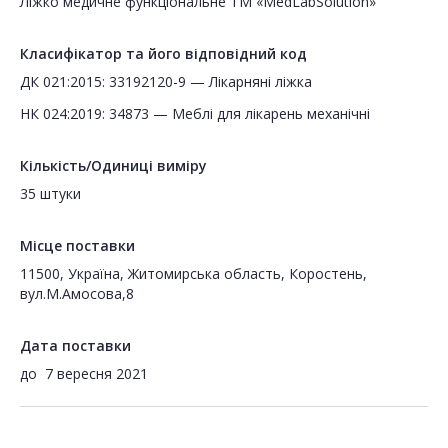
Ліжко медичне функціональне TM «MedLabSolution»
Класифікатор та його відповідний код
ДК 021:2015: 33192120-9 — Лікарняні ліжка
НК 024:2019: 34873 — Меблі для лікарень механічні
Кількість/Одиниці виміру
35 штуки
Місце поставки
11500, Україна, Житомирська область, Коростень,
вул.М.Амосова,8
Дата поставки
до
7 вересня 2021