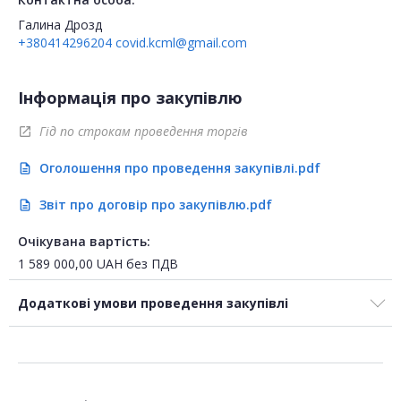
Галина Дрозд
+380414296204
covid.kcml@gmail.com
Інформація про закупівлю
Гід по строкам проведення торгів
open_in_new
Оголошення про проведення закупівлі.pdf
description
Звіт про договір про закупівлю.pdf
description
Очікувана вартість:
1 589 000,00
UAH
без ПДВ
Додаткові умови проведення закупівлі