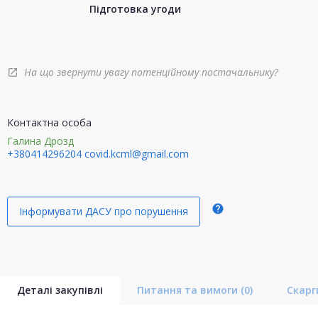
Підготовка угоди
На що звернути увагу потенційному постачальнику?
open_in_new
Контактна особа
Галина Дрозд
+380414296204
covid.kcml@gmail.com
help
Інформувати ДАСУ про порушення
Деталі закупівлі
Питання та вимоги
(0)
Скар