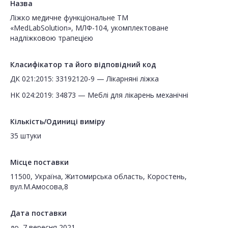
Назва
Ліжко медичне функціональне TM
«MedLabSolution», МЛФ-104, укомплектоване
надліжковою трапецією
Класифікатор та його відповідний код
ДК 021:2015: 33192120-9 — Лікарняні ліжка
НК 024:2019: 34873 — Меблі для лікарень механічні
Кількість/Одиниці виміру
35 штуки
Місце поставки
11500, Україна, Житомирська область, Коростень,
вул.М.Амосова,8
Дата поставки
до
7 вересня 2021