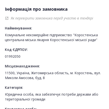
Інформація про замовника
Як перевірити замовника перед участю в тендері
open_in_new
Найменування:
Комунальне некомерційне підприємство "Коростенська
центральна міська лікарня Коростенської міської ради"
Код ЄДРПОУ:
01992050
Місцезнаходження:
11500, Україна, Житомирська область, м. Коростень, вул.
Миколи Амосова, буд. 8
Категорія:
Юридична особа, яка забезпечує потреби держави або
територіальної громади
Контактна особа: