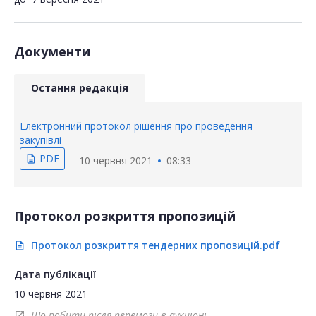
Документи
Остання редакція
Електронний протокол рішення про проведення
закупівлі
PDF
description
10 червня 2021
08:33
Протокол розкриття пропозицій
Протокол розкриття тендерних пропозицій.pdf
description
Дата публікації
10 червня 2021
Що робити після перемоги в аукціоні
open_in_new