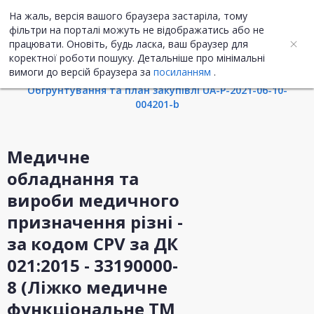
На жаль, версія вашого браузера застаріла, тому
UA
ENG
фільтри на порталі можуть не відображатись або не
працювати. Оновіть, будь ласка, ваш браузер для
коректної роботи пошуку. Детальніше про мінімальні
Інформація про закупівлю
вимоги до версій браузера за
посиланням
.
Обгрунтування та план закупівлі UA-P-2021-06-10-
004201-b
Медичне
обладнання та
вироби медичного
призначення різні -
за кодом CPV за ДК
021:2015 - 33190000-
8 (Ліжко медичне
функціональне TM