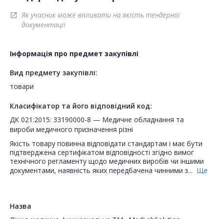
Як учасник може впливати на якість тендерної
open_in_new
документації
Інформація про предмет закупівлі
Вид предмету закупівлі:
товари
Класифікатор та його відповідний код:
ДК 021:2015: 33190000-8 — Медичне обладнання та
вироби медичного призначення різні
Якість товару повинна відповідати стандартам і має бути
підтверджена сертифікатом відповідності згідно вимог
технічного регламенту щодо медичних виробів чи іншими
документами, наявність яких передбачена чинними з...
Ще
Назва