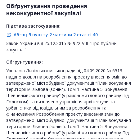
Обґрунтування проведення
неконкурентної закупівлі
Підстава застосування:
Абзац 5 пункту 2 частини 2 статті 40
open_in_new
Закон України від 25.12.2015 № 922-VIII "Про публічні
закупівлі"
Обґрунтування:
Ухвалою Львівської міської ради від 04.09.2020 № 6513
надано дозвіл на розроблення проекту внесення змін до
затвердженої містобудівної документації “План зонування
території м. Львова (зонінг). Том 1. Частина 5. Зонування
Шевченківського району“ (у районі житлового району Під
Голоском) та визначено управління архітектури та
урбаністики відповідальним за розроблення та
фінансування Розроблення проекту внесення змін до
затвердженої містобудівної документації “План зонування
території м. Львова (зонінг). Том 1. Частина 5. Зонування
Шевченківського району“ (у районі житлового району Під
Голоском) та зобов’язано звернутись щодо укладання