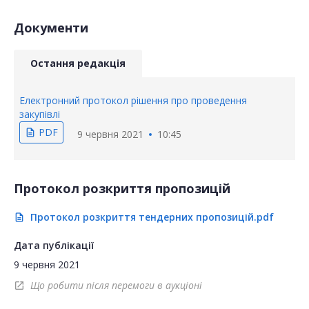
Документи
Остання редакція
Електронний протокол рішення про проведення
закупівлі
PDF
description
9 червня 2021
10:45
Протокол розкриття пропозицій
Протокол розкриття тендерних пропозицій.pdf
description
Дата публікації
9 червня 2021
Що робити після перемоги в аукціоні
open_in_new