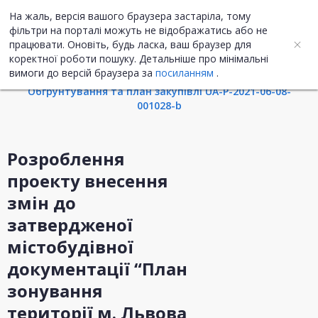
На жаль, версія вашого браузера застаріла, тому
UA
ENG
фільтри на порталі можуть не відображатись або не
працювати. Оновіть, будь ласка, ваш браузер для
коректної роботи пошуку. Детальніше про мінімальні
Інформація про закупівлю
вимоги до версій браузера за
посиланням
.
Обгрунтування та план закупівлі UA-P-2021-06-08-
001028-b
Розроблення
проекту внесення
змін до
затвердженої
містобудівної
документації “План
зонування
території м. Львова