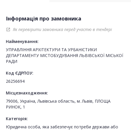
Інформація про замовника
Як перевірити замовника перед участю в тендері
open_in_new
Найменування:
УПРАВЛІННЯ АРХІТЕКТУРИ ТА УРБАНІСТИКИ
ДЕПАРТАМЕНТУ МІСТОБУДУВАННЯ ЛЬВІВСЬКОЇ МІСЬКОЇ
РАДИ
Код ЄДРПОУ:
26256694
Місцезнаходження:
79006, Україна, Львівська область, м. Львів, ПЛОЩА
РИНОК, 1
Категорія:
Юридична особа, яка забезпечує потреби держави або