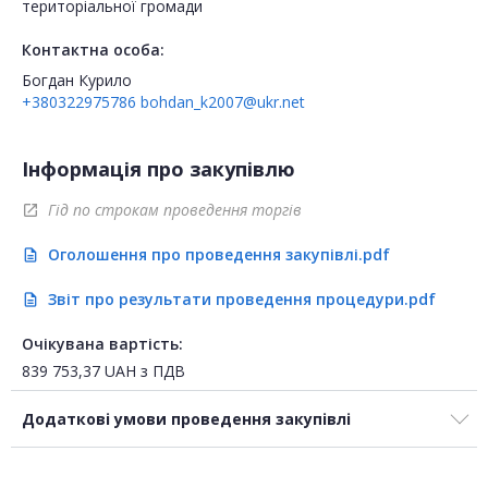
територіальної громади
Контактна особа:
Богдан Курило
+380322975786
bohdan_k2007@ukr.net
Інформація про закупівлю
Гід по строкам проведення торгів
open_in_new
Оголошення про проведення закупівлі.pdf
description
Звіт про результати проведення процедури.pdf
description
Очікувана вартість:
839 753,37
UAH
з ПДВ
Додаткові умови проведення закупівлі