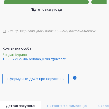
Підготовка угоди
На що звернути увагу потенційному постачальнику?
open_in_new
Контактна особа
Богдан Курило
+380322975786
bohdan_k2007@ukr.net
help
Інформувати ДАСУ про порушення
Деталі закупівлі
Питання та вимоги
(0)
Скар