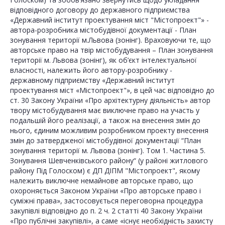
відповідного договору до державного підприємства
«Державний інститут проектування міст "Містопроект"» -
автора-розробника містобудівної документації - План
зонування території м.Львова (зонінг). Враховуючи те, що
авторське право на твір містобудування – План зонування
території м. Львова (зонінг), як об’єкт інтелектуальної
власності, належить його автору-розробнику -
державному підприємству «Державний інститут
проектування міст «Містопроект"», в цей час відповідно до
ст. 30 Закону України «Про архітектурну діяльність» автор
твору містобудування має виключне право на участь у
подальшій його реалізації, а також на внесення змін до
нього, єдиним можливим розробником проекту внесення
змін до затвердженої містобудівної документації “План
зонування території м. Львова (зонінг). Том 1. Частина 5.
Зонування Шевченківського району“ (у районі житлового
району Під Голоском) є ДП ДІПМ "Містопроект", якому
належить виключне немайнове авторське право, що
охороняється Законом України «Про авторське право і
суміжні права», застосовується переговорна процедура
закупівлі відповідно до п. 2 ч. 2 статті 40 Закону України
«Про публічні закупівлі», а саме «існує необхідність захисту