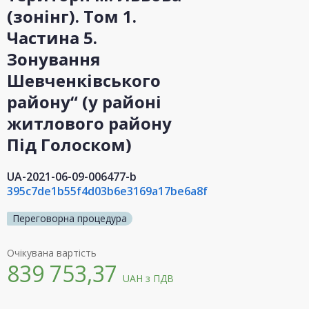
(зонінг). Том 1.
Частина 5.
Зонування
Шевченківського
району“ (у районі
житлового району
Під Голоском)
UA-2021-06-09-006477-b
395c7de1b55f4d03b6e3169a17be6a8f
Переговорна процедура
Очікувана вартість
839 753,37
UAH
з ПДВ