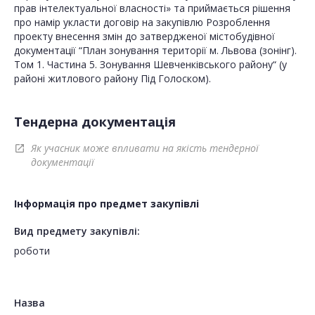
прав інтелектуальної власності» та приймається рішення
про намір укласти договір на закупівлю Розроблення
проекту внесення змін до затвердженої містобудівної
документації “План зонування території м. Львова (зонінг).
Том 1. Частина 5. Зонування Шевченківського району“ (у
районі житлового району Під Голоском).
Тендерна документація
Як учасник може впливати на якість тендерної
open_in_new
документації
Інформація про предмет закупівлі
Вид предмету закупівлі:
роботи
Назва