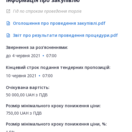
Інформація про закупівлю
Гід по строкам проведення торгів
open_in_new
Оголошення про проведення закупівлі.pdf
description
Звіт про результати проведення процедури.pdf
description
Звернення за роз'ясненнями:
до
4 червня 2021
07:00
Кінцевий строк подання тендерних пропозицій:
10 червня 2021
07:00
Очікувана вартість:
50 000,00
UAH
з ПДВ
Розмір мінімального кроку пониження ціни:
750,00
UAH
з ПДВ
Розмір мінімального кроку пониження ціни, %: