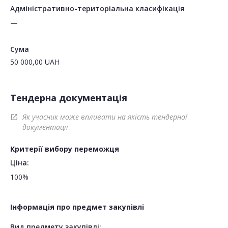
Адміністративно-територіальна класифікація
—
Сума
50 000,00
UAH
Тендерна документація
Як учасник може впливати на якість тендерної
open_in_new
документації
Критерії вибору переможця
Ціна:
100%
Інформація про предмет закупівлі
Вид предмету закупівлі: