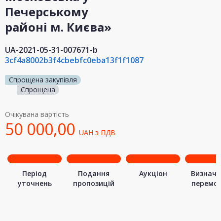
Печерському
районі м. Києва»
UA-2021-05-31-007671-b
3cf4a8002b3f4cbebfc0eba13f1f1087
Спрощена закупівля
Спрощена
Очікувана вартість
50 000,00
UAH
з ПДВ
Період
Подання
Аукціон
Визначе
уточнень
пропозицій
перемо