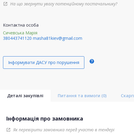
На що звернути увагу потенційному постачальнику?
open_in_new
Контактна особа
Сичевська Марія
380443741120
masha81kiev@gmail.com
help
Інформувати ДАСУ про порушення
Деталі закупівлі
Питання та вимоги
(0)
Скар
Інформація про замовника
Як перевірити замовника перед участю в тендері
open_in_new