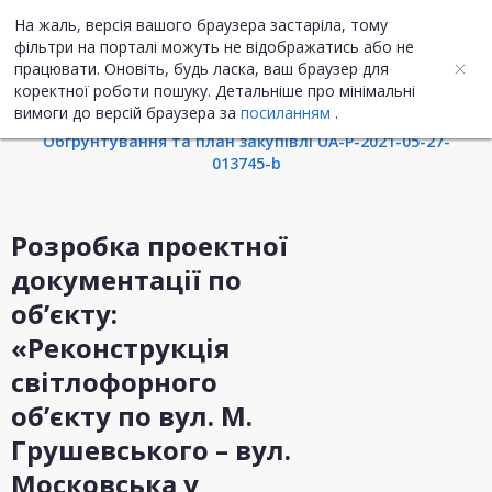
На жаль, версія вашого браузера застаріла, тому
UA
ENG
фільтри на порталі можуть не відображатись або не
працювати. Оновіть, будь ласка, ваш браузер для
коректної роботи пошуку. Детальніше про мінімальні
Інформація про закупівлю
вимоги до версій браузера за
посиланням
.
Обгрунтування та план закупівлі UA-P-2021-05-27-
013745-b
Розробка проектної
документації по
об’єкту:
«Реконструкція
світлофорного
об’єкту по вул. М.
Грушевського – вул.
Московська у