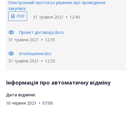
Електронний протокол рішення про проведення
закупівлі
PDF
description
31 травня 2021
12:40
visibility
Проект договору.docx
31 травня 2021
12:35
visibility
оголошення.doc
31 травня 2021
12:35
Інформація про автоматичну відміну
Дата відміни:
10 червня 2021
07:00