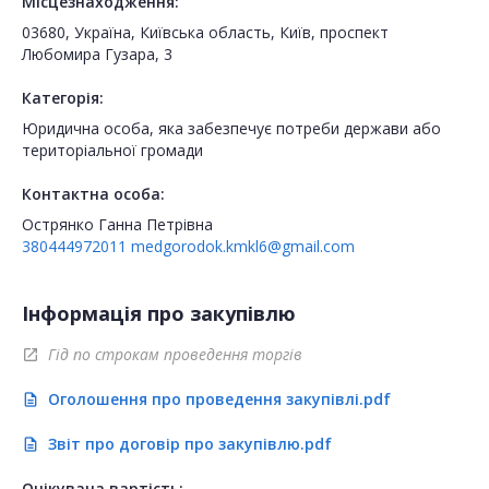
Місцезнаходження:
03680, Україна, Київська область, Київ, проспект
Любомира Гузара, 3
Категорія:
Юридична особа, яка забезпечує потреби держави або
територіальної громади
Контактна особа:
Острянко Ганна Петрівна
380444972011
medgorodok.kmkl6@gmail.com
Інформація про закупівлю
Гід по строкам проведення торгів
open_in_new
Оголошення про проведення закупівлі.pdf
description
Звіт про договір про закупівлю.pdf
description
Очікувана вартість: