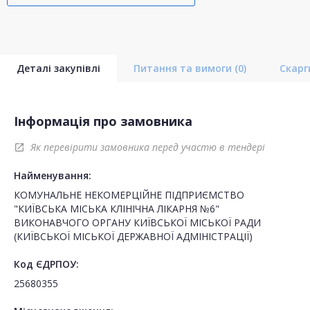
Деталі закупівлі
Питання та вимоги
(0)
Скар
Інформація про замовника
Як перевірити замовника перед участю в тендері
open_in_new
Найменування:
КОМУНАЛЬНЕ НЕКОМЕРЦІЙНЕ ПІДПРИЄМСТВО
"КИЇВСЬКА МІСЬКА КЛІНІЧНА ЛІКАРНЯ №6"
ВИКОНАВЧОГО ОРГАНУ КИЇВСЬКОЇ МІСЬКОЇ РАДИ
(КИЇВСЬКОЇ МІСЬКОЇ ДЕРЖАВНОЇ АДМІНІСТРАЦІЇ)
Код ЄДРПОУ:
25680355