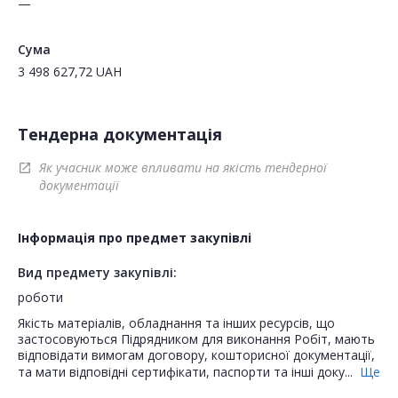
—
Сума
3 498 627,72
UAH
Тендерна документація
Як учасник може впливати на якість тендерної
open_in_new
документації
Інформація про предмет закупівлі
Вид предмету закупівлі:
роботи
Якість матеріалів, обладнання та інших ресурсів, що
застосовуються Підрядником для виконання Робіт, мають
відповідати вимогам договору, кошторисної документації,
та мати відповідні сертифікати, паспорти та інші доку...
Ще