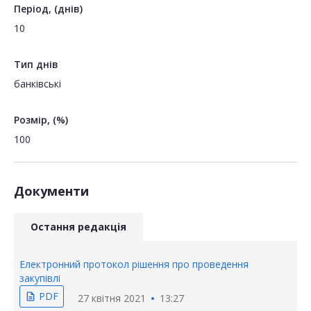
Період, (днів)
10
Тип днів
банківські
Розмір, (%)
100
Документи
Остання редакція
Електронний протокол рішення про проведення
закупівлі
PDF
description
27 квітня 2021
13:27