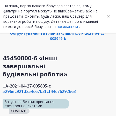
На жаль, версія вашого браузера застаріла, тому
UA
ENG
фільтри на порталі можуть не відображатись або не
працювати. Оновіть, будь ласка, ваш браузер для
коректної роботи пошуку. Детальніше про мінімальні
Інформація про закупівлю
вимоги до версій браузера за
посиланням
.
Обгрунтування та план закупівлі UA-P-2021-04-27-
005949-b
45450000-6 «Інші
завершальні
будівельні роботи»
UA-2021-04-27-005805-c
5296ec921d254c67b3fcf44c76292663
Закупівля без використання
електронної системи
COVID-19