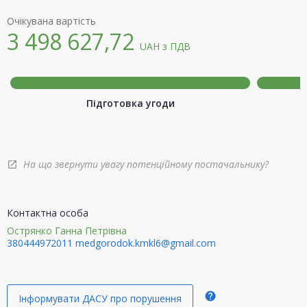
Очікувана вартість
3 498 627,72
UAH
з ПДВ
Підготовка угоди
На що звернути увагу потенційному постачальнику?
open_in_new
Контактна особа
Острянко Ганна Петрівна
380444972011
medgorodok.kmkl6@gmail.com
help
Інформувати ДАСУ про порушення