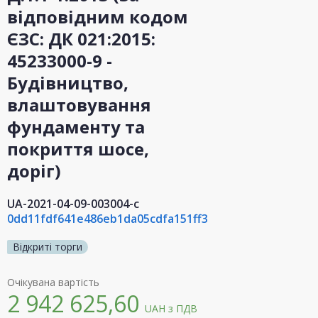
відповідним кодом
ЄЗС: ДК 021:2015:
45233000-9 -
Будівництво,
влаштовування
фундаменту та
покриття шосе,
доріг)
UA-2021-04-09-003004-c
0dd11fdf641e486eb1da05cdfa151ff3
Відкриті торги
Очікувана вартість
2 942 625,60
UAH
з ПДВ