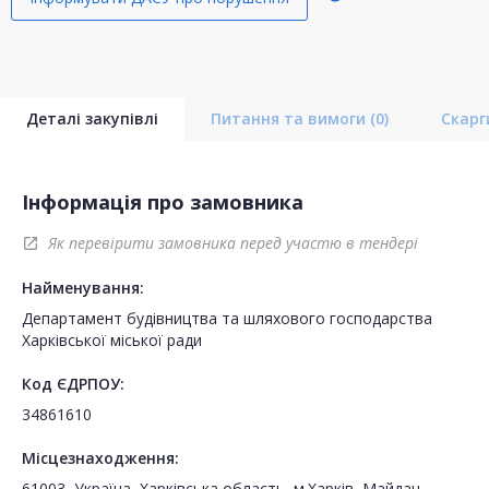
Деталі закупівлі
Питання та вимоги
(0)
Скар
Інформація про замовника
Як перевірити замовника перед участю в тендері
open_in_new
Найменування:
Департамент будівництва та шляхового господарства
Харківської міської ради
Код ЄДРПОУ:
34861610
Місцезнаходження:
61003, Україна, Харківська область, м.Харків, Майдан