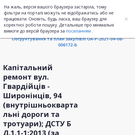
На жаль, версія вашого браузера застаріла, тому
UA
ENG
фільтри на порталі можуть не відображатись або не
працювати. Оновіть, будь ласка, ваш браузер для
коректної роботи пошуку. Детальніше про мінімальні
Інформація про закупівлю
вимоги до версій браузера за
посиланням
.
Обгрунтування та план закупівлі UA-P-2021-04-08-
006172-b
Капітальний
ремонт вул.
Гвардійців -
Широнінців, 94
(внутрішньокварта
льні дороги та
тротуари); ДСТУ Б
Д.1.1-1:2013 (за