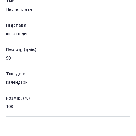
Тип
Пiсляоплата
Підстава
інша подія
Період, (днів)
90
Тип днів
календарні
Розмір, (%)
100