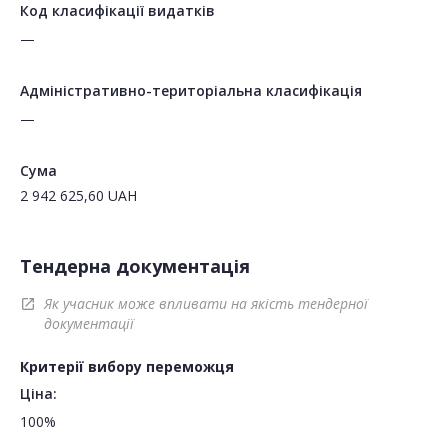
Код класифікації видатків
—
Адміністративно-територіальна класифікація
—
Сума
2 942 625,60
UAH
Тендерна документація
Як учасник може впливати на якість тендерної
open_in_new
документації
Критерії вибору переможця
Ціна:
100%