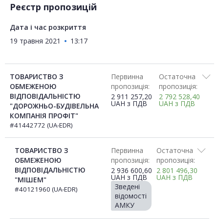
Реєстр пропозицій
Дата і час розкриття
19 травня 2021
13:17
ТОВАРИСТВО З
Первинна
Остаточна
ОБМЕЖЕНОЮ
пропозиція:
пропозиція:
ВІДПОВІДАЛЬНІСТЮ
2 911 257,20
2 792 528,40
UAH
з ПДВ
UAH
з ПДВ
"ДОРОЖНЬО-БУДІВЕЛЬНА
КОМПАНІЯ ПРОФІТ"
#41442772 (UA-EDR)
ТОВАРИСТВО З
Первинна
Остаточна
ОБМЕЖЕНОЮ
пропозиція:
пропозиція:
ВІДПОВІДАЛЬНІСТЮ
2 936 600,60
2 801 496,30
UAH
з ПДВ
UAH
з ПДВ
"МІШЕМ"
Зведені
#40121960 (UA-EDR)
відомості
АМКУ