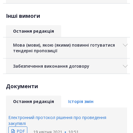
Інші вимоги
Остання редакція
Мова (мови), якою (якими) повинні готуватися
тендерні пропозиції
Забезпечення виконання договору
Документи
Остання редакція
Історія змін
Електронний протокол рішення про проведення
закупівлі
PDF
description
19 квітня 2021
10:51