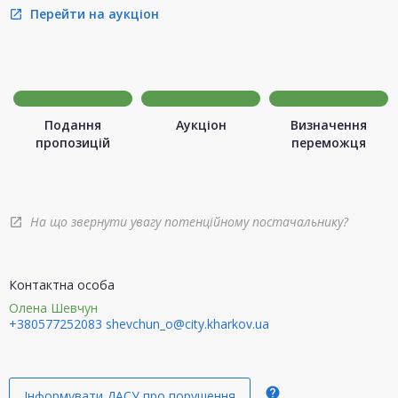
Перейти на аукціон
open_in_new
Подання
Аукціон
Визначення
пропозицій
переможця
На що звернути увагу потенційному постачальнику?
open_in_new
Контактна особа
Олена Шевчун
+380577252083
shevchun_o@city.kharkov.ua
help
Інформувати ДАСУ про порушення