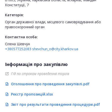
Конституції, 7
Категорія:
Орган державної влади, місцевого самоврядування або
правоохоронний орган
Контактна особа:
Олена Шевчун
+380577252083
shevchun_o@city.kharkov.ua
Інформація про закупівлю
Гід по строкам проведення торгів
open_in_new
Оголошення про проведення закупівлі.pdf
description
Реєстр пропозицій.xlsx
description
Звіт про результати проведення процедури.pdf
description