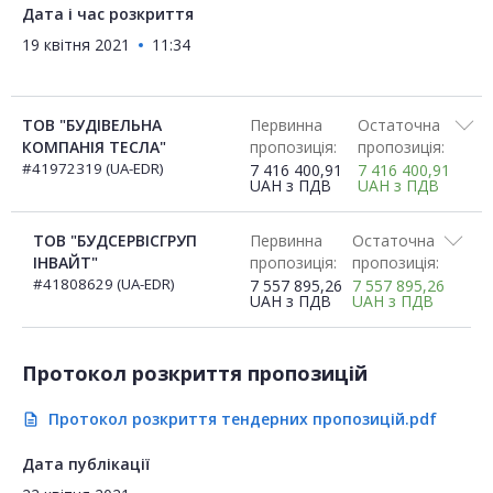
Дата і час розкриття
19 квітня 2021
11:34
ТОВ "БУДІВЕЛЬНА
Первинна
Остаточна
КОМПАНІЯ ТЕСЛА"
пропозиція:
пропозиція:
#41972319 (UA-EDR)
7 416 400,91
7 416 400,91
UAH
з ПДВ
UAH
з ПДВ
ТОВ "БУДСЕРВІСГРУП
Первинна
Остаточна
ІНВАЙТ"
пропозиція:
пропозиція:
#41808629 (UA-EDR)
7 557 895,26
7 557 895,26
UAH
з ПДВ
UAH
з ПДВ
Протокол розкриття пропозицій
Протокол розкриття тендерних пропозицій.pdf
description
Дата публікації