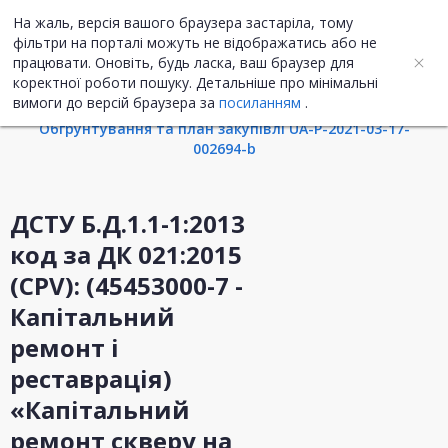
На жаль, версія вашого браузера застаріла, тому
UA
ENG
фільтри на порталі можуть не відображатись або не
працювати. Оновіть, будь ласка, ваш браузер для
коректної роботи пошуку. Детальніше про мінімальні
Інформація про закупівлю
вимоги до версій браузера за
посиланням
.
Обгрунтування та план закупівлі UA-P-2021-03-17-
002694-b
ДСТУ Б.Д.1.1-1:2013
код за ДК 021:2015
(CPV): (45453000-7 -
Капітальний
ремонт і
реставрація)
«Капітальний
ремонт скверу на