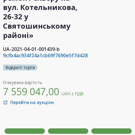
вул. Котельникова,
26-32 у
Святошинському
районі»
UA-2021-04-01-001439-b
9cfb4ac934f24a1cb69f7690e5f7d428
Відкриті торги
Очікувана вартість
7 559 047,00
UAH
з ПДВ
Перейти на аукціон
open_in_new