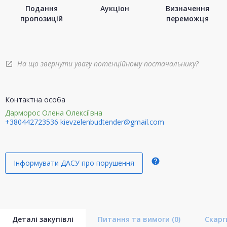
Подання
Аукціон
Визначення
пропозицій
переможця
На що звернути увагу потенційному постачальнику?
open_in_new
Контактна особа
Дарморос Олена Олексіївна
+380442723536
kievzelenbudtender@gmail.com
help
Інформувати ДАСУ про порушення
Деталі закупівлі
Питання та вимоги
(0)
Скар