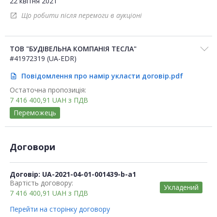
22 квітня 2021
Що робити після перемоги в аукціоні
open_in_new
ТОВ "БУДІВЕЛЬНА КОМПАНІЯ ТЕСЛА"
#41972319 (UA-EDR)
Повідомлення про намір укласти договір.pdf
description
Остаточна пропозиція:
7 416 400,91
UAH
з ПДВ
Переможець
Договори
Договір: UA-2021-04-01-001439-b-a1
Вартість договору:
Укладений
7 416 400,91
UAH
з ПДВ
Перейти на сторінку договору