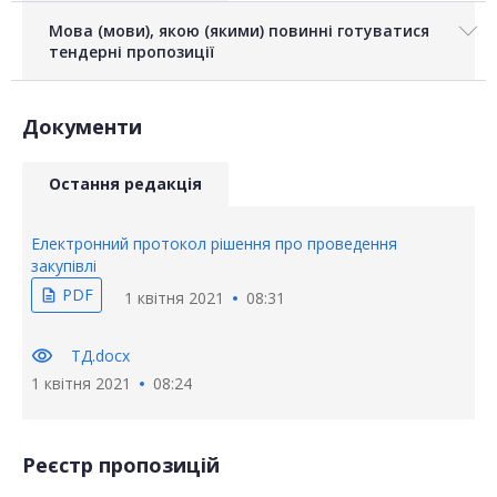
Мова (мови), якою (якими) повинні готуватися
тендерні пропозиції
Документи
Остання редакція
Електронний протокол рішення про проведення
закупівлі
PDF
description
1 квітня 2021
08:31
visibility
ТД.docx
1 квітня 2021
08:24
Реєстр пропозицій