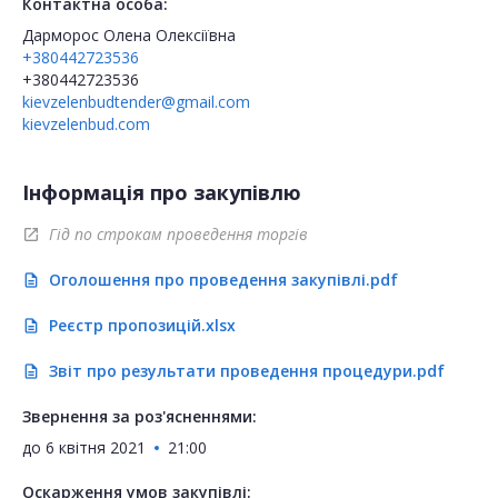
Контактна особа:
Дарморос Олена Олексіївна
+380442723536
+380442723536
kievzelenbudtender@gmail.com
kievzelenbud.com
Інформація про закупівлю
Гід по строкам проведення торгів
open_in_new
Оголошення про проведення закупівлі.pdf
description
Реєстр пропозицій.xlsx
description
Звіт про результати проведення процедури.pdf
description
Звернення за роз'ясненнями:
до
6 квітня 2021
21:00
Оскарження умов закупівлі: