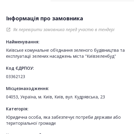
Інформація про замовника
Як перевірити замовника перед участю в тендері
open_in_new
Найменування:
Київське комунальне об’єднання зеленого будівництва та
експлуатації зелених насаджень міста "Київзеленбуд"
Код ЄДРПОУ:
03362123
Місцезнаходження:
04053, Україна, м. Київ, Київ, вул. Кудрявська, 23
Категорія:
Юридична особа, яка забезпечує потреби держави або
територіальної громади