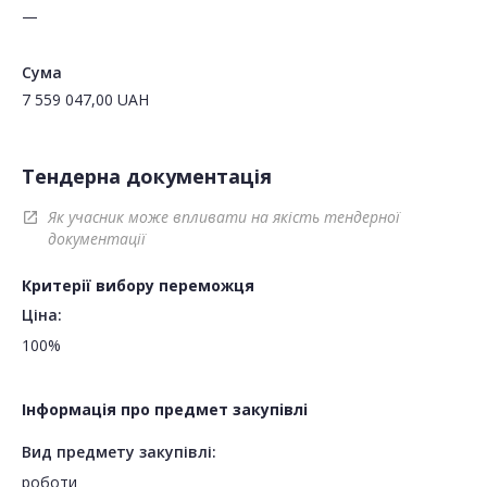
—
Сума
7 559 047,00
UAH
Тендерна документація
Як учасник може впливати на якість тендерної
open_in_new
документації
Критерії вибору переможця
Ціна:
100%
Інформація про предмет закупівлі
Вид предмету закупівлі:
роботи