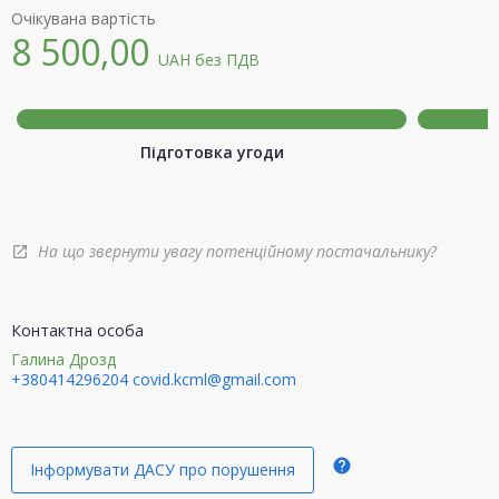
Очікувана вартість
8 500,00
UAH
без ПДВ
Підготовка угоди
На що звернути увагу потенційному постачальнику?
open_in_new
Контактна особа
Галина Дрозд
+380414296204
covid.kcml@gmail.com
help
Інформувати ДАСУ про порушення