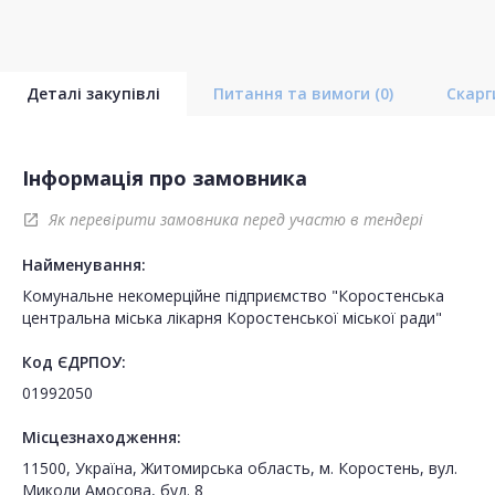
Деталі закупівлі
Питання та вимоги
(0)
Скар
Інформація про замовника
Як перевірити замовника перед участю в тендері
open_in_new
Найменування:
Комунальне некомерційне підприємство "Коростенська
центральна міська лікарня Коростенської міської ради"
Код ЄДРПОУ:
01992050
Місцезнаходження:
11500, Україна, Житомирська область, м. Коростень, вул.
Миколи Амосова, буд. 8