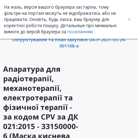
На жаль, версія вашого браузера застаріла, тому
UA
ENG
фільтри на порталі можуть не відображатись або не
працювати. Оновіть, будь ласка, ваш браузер для
коректної роботи пошуку. Детальніше про мінімальні
Інформація про закупівлю
вимоги до версій браузера за
посиланням
.
Обгрунтування та план закупівлі UA-P-2021-03-24-
001168-a
Апаратура для
радіотерапії,
механотерапії,
електротерапії та
фізичної терапії -
за кодом CPV за ДК
021:2015 - 33150000-
6 (Маска киснева