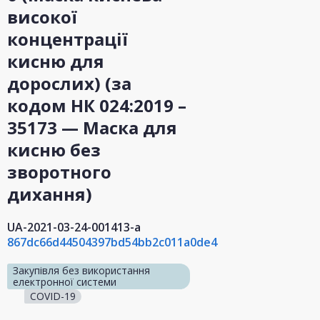
високої
концентрації
кисню для
дорослих) (за
кодом НК 024:2019 –
35173 — Маска для
кисню без
зворотного
дихання)
UA-2021-03-24-001413-a
867dc66d44504397bd54bb2c011a0de4
Закупівля без використання
електронної системи
COVID-19