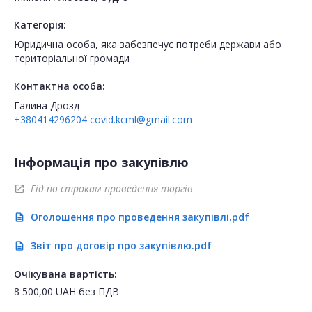
Категорія:
Юридична особа, яка забезпечує потреби держави або
територіальної громади
Контактна особа:
Галина Дрозд
+380414296204
covid.kcml@gmail.com
Інформація про закупівлю
Гід по строкам проведення торгів
open_in_new
Оголошення про проведення закупівлі.pdf
description
Звіт про договір про закупівлю.pdf
description
Очікувана вартість:
8 500,00
UAH
без ПДВ