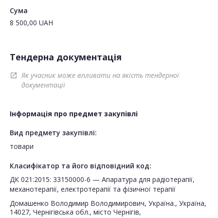
Сума
8 500,00
UAH
Тендерна документація
Як учасник може впливати на якість тендерної
open_in_new
документації
Інформація про предмет закупівлі
Вид предмету закупівлі:
товари
Класифікатор та його відповідний код:
ДК 021:2015: 33150000-6 — Апаратура для радіотерапії,
механотерапії, електротерапії та фізичної терапії
Домашенко Володимир Володимирович, Україна., Україна,
14027, Чернігівська обл., місто Чернігів,