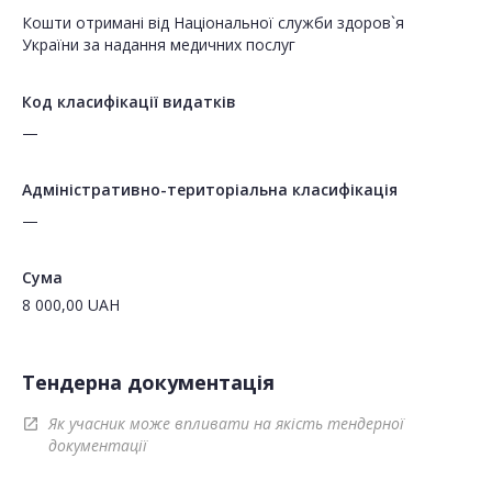
Кошти отримані від Національної служби здоров`я
України за надання медичних послуг
Код класифікації видатків
—
Адміністративно-територіальна класифікація
—
Сума
8 000,00
UAH
Тендерна документація
Як учасник може впливати на якість тендерної
open_in_new
документації