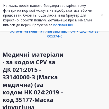
На жаль, версія вашого браузера застаріла, тому
UA
ENG
фільтри на порталі можуть не відображатись або не
працювати. Оновіть, будь ласка, ваш браузер для
коректної роботи пошуку. Детальніше про мінімальні
Інформація про закупівлю
вимоги до версій браузера за
посиланням
.
Обгрунтування та план закупівлі UA-P-2021-03-23-
005374-c
Медичні матеріали
- за кодом CPV за
ДК 021:2015 -
33140000-3 (Маска
медична) (за
кодом НК 024:2019 –
код 35177-Маска
хірургічна,