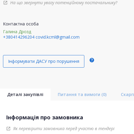
На що звернути увагу потенційному постачальнику?
open_in_new
Контактна особа
Галина Дрозд
+380414296204
covid.kcml@gmail.com
help
Інформувати ДАСУ про порушення
Деталі закупівлі
Питання та вимоги
(0)
Скар
Інформація про замовника
Як перевірити замовника перед участю в тендері
open_in_new