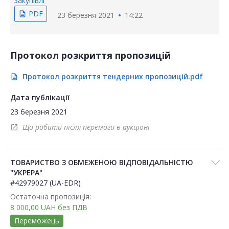
закупівлі
PDF
description
23 березня 2021
14:22
Протокол розкриття пропозицій
Протокол розкриття тендерних пропозицій.pdf
description
Дата публікації
23 березня 2021
Що робити після перемоги в аукціоні
open_in_new
ТОВАРИСТВО З ОБМЕЖЕНОЮ ВІДПОВІДАЛЬНІСТЮ
"УКРЕРА"
#42979027 (UA-EDR)
Остаточна пропозиція:
8 000,00
UAH
без ПДВ
Переможець