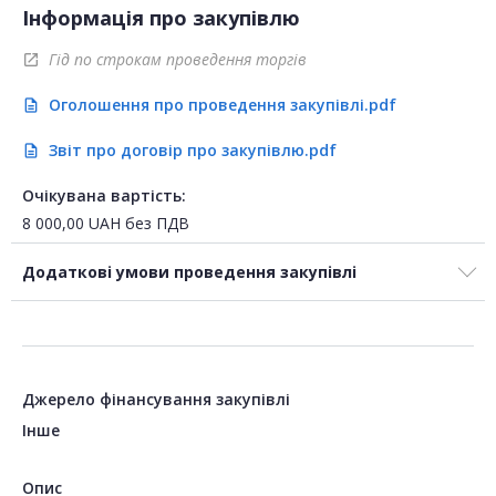
Інформація про закупівлю
Гід по строкам проведення торгів
open_in_new
Оголошення про проведення закупівлі.pdf
description
Звіт про договір про закупівлю.pdf
description
Очікувана вартість:
8 000,00
UAH
без ПДВ
Додаткові умови проведення закупівлі
Джерело фінансування закупівлі
Інше
Опис