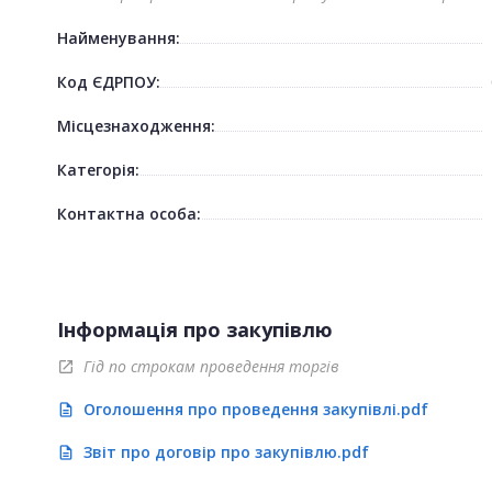
Найменування:
Код ЄДРПОУ:
Місцезнаходження:
Категорія:
Контактна особа:
Інформація про закупівлю
Гід по строкам проведення торгів
open_in_new
Оголошення про проведення закупівлі.pdf
description
Звіт про договір про закупівлю.pdf
description