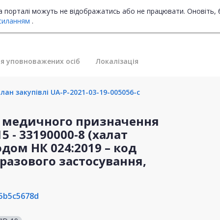
на порталі можуть не відображатись або не працювати. Оновіть, 
силанням
.
я уповноважених осіб
Локалізація
ан закупівлі UA-P-2021-03-19-005056-c
 медичного призначення
15 - 33190000-8 (халат
одом НК 024:2019 – код
оразового застосування,
5b5c5678d