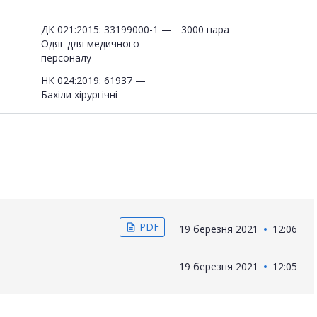
ДК 021:2015: 33199000-1 —
3000 пара
Одяг для медичного
персоналу
НК 024:2019: 61937 —
Бахіли хірургічні
PDF
description
19 березня 2021
12:06
19 березня 2021
12:05