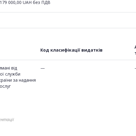
179 000,00
UAH
без ПДВ
Код класифікації видатків
мані від
—
ої служби
країни за надання
ослуг
ентації