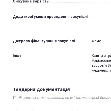
Очікувана вартість:
Додаткові умови проведення закупівлі
Джерело фінансування закупівлі
Опис
Інше
Кошти отри
Національн
здоров`я У
медичних п
Тендерна документація
Як учасник може впливати на якість тендерної докум
open_in_new