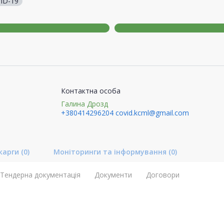
ID-19
Контактна особа
Галина Дрозд
+380414296204
covid.kcml@gmail.com
карги
(0)
Моніторинги та інформування
(0)
Тендерна документація
Документи
Договори