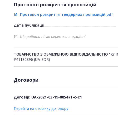
Протокол розкриття пропозицій
Протокол розкриття тендерних пропозицій.pdf
description
Дата публікації
Що робити після перемоги в аукціоні
open_in_new
ТОВАРИСТВО З ОБМЕЖЕНОЮ ВІДПОВІДАЛЬНІСТЮ "КЛІ
#41180896 (UA-EDR)
Договори
Договір: UA-2021-03-19-005471-c-c1
Перейти на сторінку договору