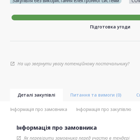
Закупівля без використання електронної системи
COV
Підготовка угоди
На що звернути увагу потенційному постачальнику?
open_in_new
Деталі закупівлі
Питання та вимоги
(0)
С
Інформація про замовника
Інформація про закупівлю
Інформація про замовника
Як перевірити замовника перед участю в тендері
open_in_new