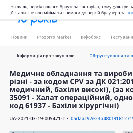
На жаль, версія вашого браузера застаріла, тому фільтри 
Детальніше про мінімальні вимоги до версій браузера за
по
Новини
Prozorro Market
Інфобокс
Тестуванн
Інформація про закупівлю
Обгрунтування та пл
Медичне обладнання та вироби
різні - за кодом CPV за ДК 021:20
медичний, бахіли високі), (за к
35091 - Халат операційний, одн
код 61937 - Бахіли хірургічні)
UA-2021-03-19-005471-c
0adaac92e23b480f9181271