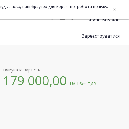
будь ласка, ваш браузер для коректної роботи пошуку.
Служба підтримки
UA
ENG
0-800-503-400
Зареєструватися
Очікувана вартість
179 000,00
UAH
без ПДВ