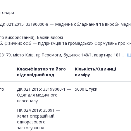
товари
ДК 021:2015: 33190000-8 — Медичне обладнання та вироби медич
о використання), Бахіли високі
б, фізичних осіб — підприємців та громадських формувань про к
9, місто Київ, пр.Перемоги, будинок 148/1, квартира 181....
Щ
Класифікатор та його
Кількість/Одиниці
відповідний код
виміру
го
ДК 021:2015: 33199000-1 —
5000 штуки
Одяг для медичного
персоналу
НК 024:2019: 35091 —
Халат операційний,
одноразового
застосування