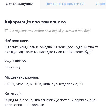
Деталі закупівлі
Питання та вимоги
(0)
Скар
Інформація про замовника
Як перевірити замовника перед участю в тендері
open_in_new
Найменування:
Київське комунальне об’єднання зеленого будівництва та
експлуатації зелених насаджень міста "Київзеленбуд"
Код ЄДРПОУ:
03362123
Місцезнаходження:
04053, Україна, м. Київ, Київ, вул. Кудрявська, 23
Категорія:
Юридична особа, яка забезпечує потреби держави або
територіальної громади