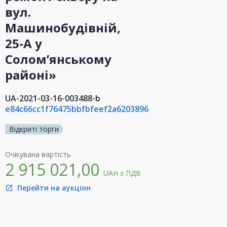
вул.
Машинобудівній,
25-А у
Солом’янському
районі»
UA-2021-03-16-003488-b
e84c66cc1f76475bbfbfeef2a6203896
Відкриті торги
Очікувана вартість
2 915 021,00
UAH
з ПДВ
Перейти на аукціон
open_in_new