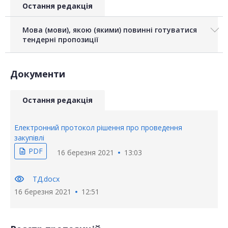
Остання редакція
Мова (мови), якою (якими) повинні готуватися
тендерні пропозиції
Документи
Остання редакція
Електронний протокол рішення про проведення
закупівлі
PDF
description
16 березня 2021
13:03
visibility
ТД.docx
16 березня 2021
12:51