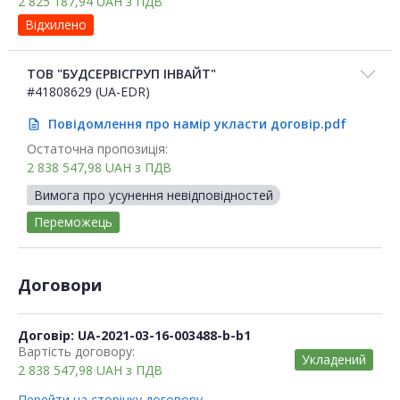
2 825 187,94
UAH
з ПДВ
Відхилено
ТОВ "БУДСЕРВІСГРУП ІНВАЙТ"
#41808629 (UA-EDR)
Повідомлення про намір укласти договір.pdf
description
Остаточна пропозиція:
2 838 547,98
UAH
з ПДВ
Вимога про усунення невідповідностей
Переможець
Договори
Договір: UA-2021-03-16-003488-b-b1
Вартість договору:
Укладений
2 838 547,98
UAH
з ПДВ
Перейти на сторінку договору