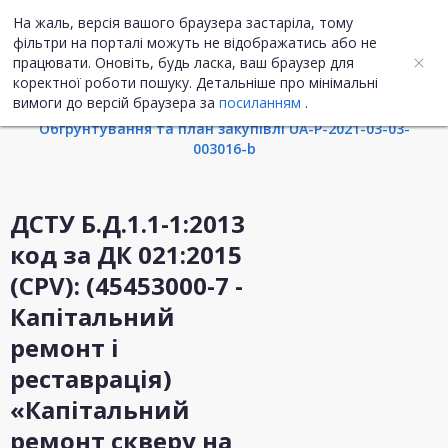
На жаль, версія вашого браузера застаріла, тому
UA
ENG
фільтри на порталі можуть не відображатись або не
працювати. Оновіть, будь ласка, ваш браузер для
коректної роботи пошуку. Детальніше про мінімальні
Інформація про закупівлю
вимоги до версій браузера за
посиланням
.
Обгрунтування та план закупівлі UA-P-2021-03-03-
003016-b
ДСТУ Б.Д.1.1-1:2013
код за ДК 021:2015
(CPV): (45453000-7 -
Капітальний
ремонт і
реставрація)
«Капітальний
ремонт скверу на