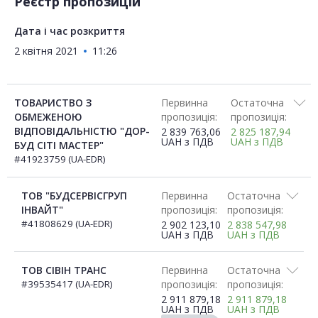
Реєстр пропозицій
Дата і час розкриття
2 квітня 2021
11:26
ТОВАРИСТВО З
Первинна
Остаточна
ОБМЕЖЕНОЮ
пропозиція:
пропозиція:
ВІДПОВІДАЛЬНІСТЮ "ДОР-
2 839 763,06
2 825 187,94
UAH
з ПДВ
UAH
з ПДВ
БУД СІТІ МАСТЕР"
#41923759 (UA-EDR)
ТОВ "БУДСЕРВІСГРУП
Первинна
Остаточна
ІНВАЙТ"
пропозиція:
пропозиція:
#41808629 (UA-EDR)
2 902 123,10
2 838 547,98
UAH
з ПДВ
UAH
з ПДВ
ТОВ СІВІН ТРАНС
Первинна
Остаточна
#39535417 (UA-EDR)
пропозиція:
пропозиція:
2 911 879,18
2 911 879,18
UAH
з ПДВ
UAH
з ПДВ