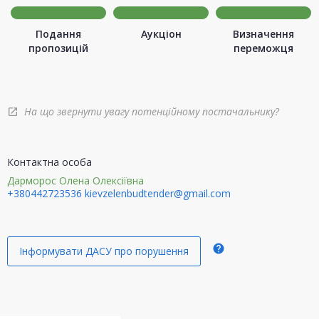
Подання
Аукціон
Визначення
пропозицій
переможця
На що звернути увагу потенційному постачальнику?
open_in_new
Контактна особа
Дарморос Олена Олексіївна
+380442723536
kievzelenbudtender@gmail.com
help
Інформувати ДАСУ про порушення