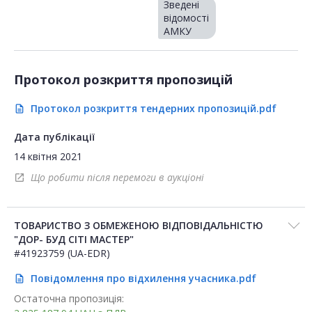
Зведені
відомості
АМКУ
Протокол розкриття пропозицій
Протокол розкриття тендерних пропозицій.pdf
description
Дата публікації
14 квітня 2021
Що робити після перемоги в аукціоні
open_in_new
ТОВАРИСТВО З ОБМЕЖЕНОЮ ВІДПОВІДАЛЬНІСТЮ
"ДОР- БУД СІТІ МАСТЕР"
#41923759 (UA-EDR)
Повідомлення про відхилення учасника.pdf
description
Остаточна пропозиція: