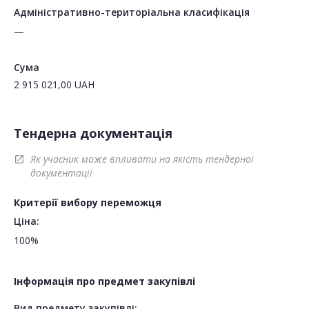
Адміністративно-територіальна класифікація
—
Сума
2 915 021,00
UAH
Тендерна документація
Як учасник може впливати на якість тендерної
open_in_new
документації
Критерії вибору переможця
Ціна:
100%
Інформація про предмет закупівлі
Вид предмету закупівлі: