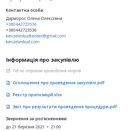
Контактна особа:
Дарморос Олена Олексіївна
+380442723536
+380442723536
kievzelenbudtender@gmail.com
kievzelenbud.com
Інформація про закупівлю
Гід по строкам проведення торгів
open_in_new
Оголошення про проведення закупівлі.pdf
description
Реєстр пропозицій.xlsx
description
Звіт про результати проведення процедури.pdf
description
Звернення за роз'ясненнями:
до
21 березня 2021
21:00