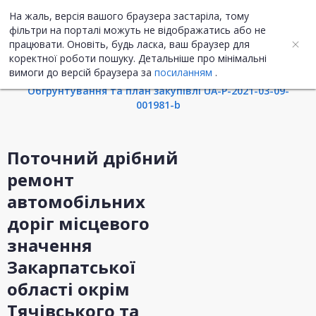
На жаль, версія вашого браузера застаріла, тому
UA
ENG
фільтри на порталі можуть не відображатись або не
працювати. Оновіть, будь ласка, ваш браузер для
коректної роботи пошуку. Детальніше про мінімальні
Інформація про закупівлю
вимоги до версій браузера за
посиланням
.
Обгрунтування та план закупівлі UA-P-2021-03-09-
001981-b
Поточний дрібний
ремонт
автомобільних
доріг місцевого
значення
Закарпатської
області окрім
Тячівського та