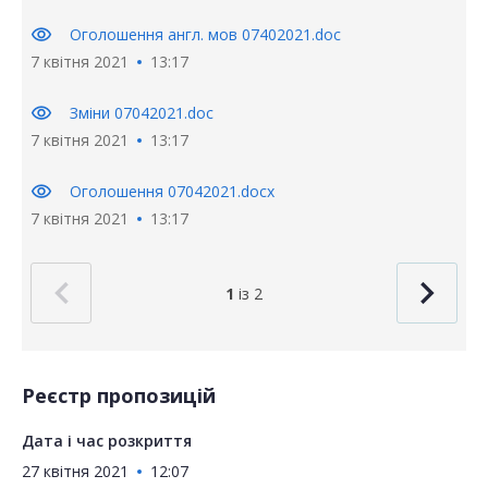
visibility
Оголошення англ. мов 07402021.doc
7 квітня 2021
13:17
visibility
Зміни 07042021.doc
7 квітня 2021
13:17
visibility
Оголошення 07042021.docx
7 квітня 2021
13:17
1
із 2
Реєстр пропозицій
Дата і час розкриття
27 квітня 2021
12:07