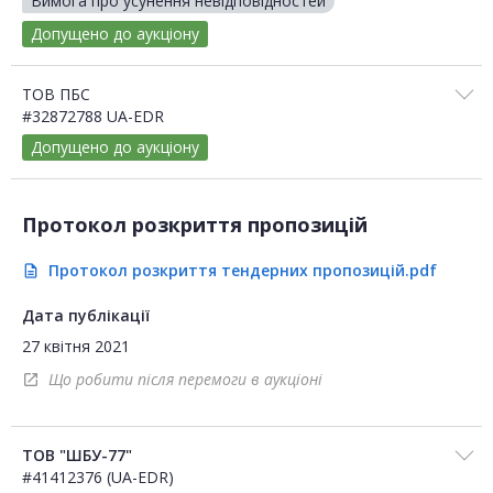
Вимога про усунення невідповідностей
Допущено до аукціону
ТОВ ПБС
#32872788 UA-EDR
Допущено до аукціону
Протокол розкриття пропозицій
Протокол розкриття тендерних пропозицій.pdf
description
Дата публікації
27 квітня 2021
Що робити після перемоги в аукціоні
open_in_new
ТОВ "ШБУ-77"
#41412376 (UA-EDR)