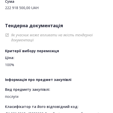
Сума
222 918 500,00
UAH
Тендерна документація
Як учасник може впливати на якість тендерної
open_in_new
документації
Критерії вибору переможця
Ціна:
100%
Інформація про предмет закупівлі
Вид предмету закупівлі:
послуги
Класифікатор та його відповідний код: