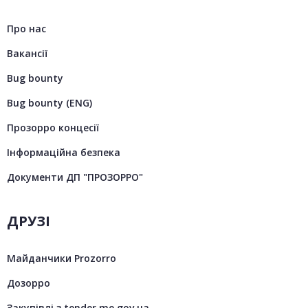
Про нас
Вакансії
Bug bounty
Bug bounty (ENG)
Прозорро концесії
Інформаційна безпека
Документи ДП "ПРОЗОРРО"
ДРУЗІ
Майданчики Prozorro
Дозорро
Закупівлі з tender.me.gov.ua