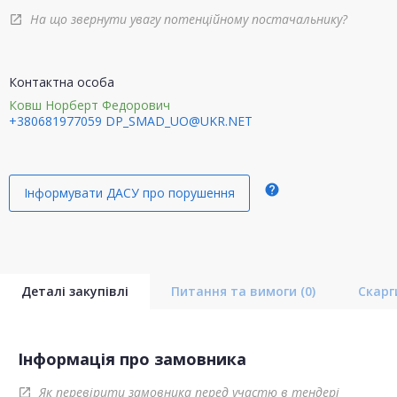
На що звернути увагу потенційному постачальнику?
open_in_new
Контактна особа
Ковш Норберт Федорович
+380681977059
DP_SMAD_UO@UKR.NET
help
Інформувати ДАСУ про порушення
Деталі закупівлі
Питання та вимоги
(0)
Скар
Інформація про замовника
Як перевірити замовника перед участю в тендері
open_in_new