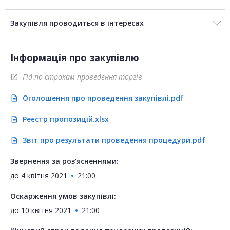
Закупівля проводиться в інтересах
Інформація про закупівлю
Гід по строкам проведення торгів
open_in_new
Оголошення про проведення закупівлі.pdf
description
Реєстр пропозицій.xlsx
description
Звіт про результати проведення процедури.pdf
description
Звернення за роз'ясненнями:
до
4 квітня 2021
21:00
Оскарження умов закупівлі:
до
10 квітня 2021
21:00