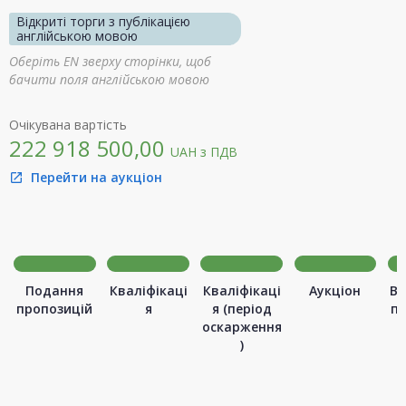
Відкриті торги з публікацією
англійською мовою
Оберіть EN зверху сторінки, щоб
бачити поля англійською мовою
Очікувана вартість
222 918 500,00
UAH
з ПДВ
Перейти на аукціон
open_in_new
Подання
Кваліфікаці
Кваліфікаці
Аукціон
Ви
пропозицій
я
я (період
п
оскарження
)