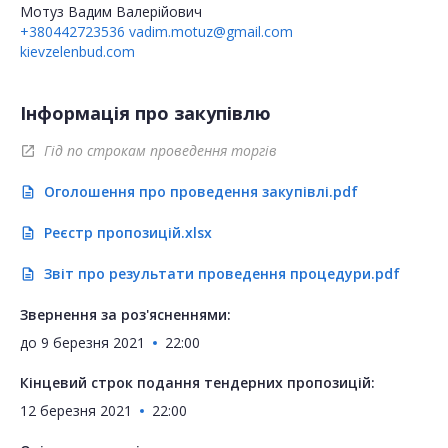
Мотуз Вадим Валерійович
+380442723536
vadim.motuz@gmail.com
kievzelenbud.com
Інформація про закупівлю
Гід по строкам проведення торгів
open_in_new
Оголошення про проведення закупівлі.pdf
description
Реєстр пропозицій.xlsx
description
Звіт про результати проведення процедури.pdf
description
Звернення за роз'ясненнями:
до
9 березня 2021
22:00
Кінцевий строк подання тендерних пропозицій:
12 березня 2021
22:00