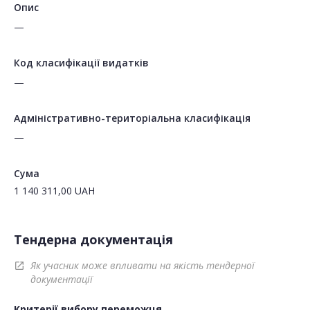
Опис
—
Код класифікації видатків
—
Адміністративно-територіальна класифікація
—
Сума
1 140 311,00
UAH
Тендерна документація
Як учасник може впливати на якість тендерної
open_in_new
документації
Критерії вибору переможця