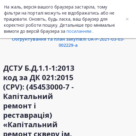
На жаль, версія вашого браузера застаріла, тому
UA
ENG
фільтри на порталі можуть не відображатись або не
працювати. Оновіть, будь ласка, ваш браузер для
коректної роботи пошуку. Детальніше про мінімальні
Інформація про закупівлю
вимоги до версій браузера за
посиланням
.
Обгрунтування та план закупівлі UA-P-2021-03-03-
002229-a
ДСТУ Б.Д.1.1-1:2013
код за ДК 021:2015
(CPV): (45453000-7 -
Капітальний
ремонт і
реставрація)
«Капітальний
ремонт скверу ім.