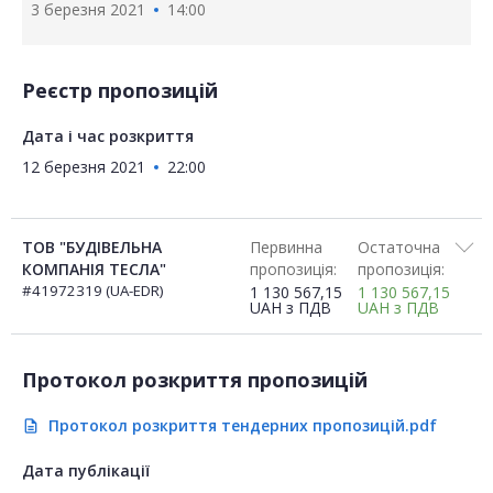
3 березня 2021
14:00
Реєстр пропозицій
Дата і час розкриття
12 березня 2021
22:00
ТОВ "БУДІВЕЛЬНА
Первинна
Остаточна
КОМПАНІЯ ТЕСЛА"
пропозиція:
пропозиція:
#41972319 (UA-EDR)
1 130 567,15
1 130 567,15
UAH
з ПДВ
UAH
з ПДВ
Протокол розкриття пропозицій
Протокол розкриття тендерних пропозицій.pdf
description
Дата публікації