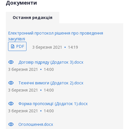
Документи
Остання редакція
Електронний протокол рішення про проведення
закупівлі
PDF
description
3 березня 2021
14:19
visibility
Договір підряду (Додаток 3).docx
3 березня 2021
14:00
visibility
Технічні вимоги (Додаток 2).docx
3 березня 2021
14:00
visibility
Форма пропозиції (Додаток 1).docx
3 березня 2021
14:00
visibility
Оголошення.docx