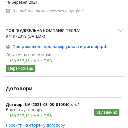
18 березня 2021
Що робити після перемоги в аукціоні
open_in_new
ТОВ "БУДІВЕЛЬНА КОМПАНІЯ ТЕСЛА"
#41972319 (UA-EDR)
Повідомлення про намір укласти договір.pdf
description
Остаточна пропозиція:
1 130 567,15
UAH
з ПДВ
Переможець
Договори
Договір: UA-2021-03-03-010340-c-c1
Вартість договору:
Укладений
1 130 567,15
UAH
з ПДВ
Перейти на сторінку договору