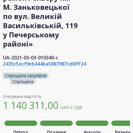
М. Заньковецької
по вул. Великій
Васильківській, 119
у Печерському
районі»
UA-2021-03-03-010340-c
2435c5ecf9eb444ba5887987cd6fff24
Спрощена закупівля
Спрощена
Очікувана вартість
1 140 311,00
UAH
з ПДВ
Період
Подання
Аукціон
Визначе