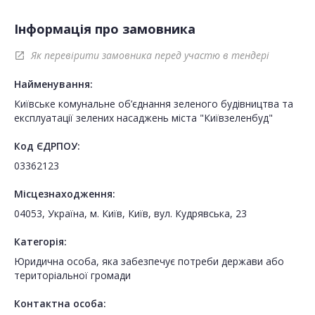
Інформація про замовника
Як перевірити замовника перед участю в тендері
open_in_new
Найменування:
Київське комунальне об’єднання зеленого будівництва та
експлуатації зелених насаджень міста "Київзеленбуд"
Код ЄДРПОУ:
03362123
Місцезнаходження:
04053, Україна, м. Київ, Київ, вул. Кудрявська, 23
Категорія:
Юридична особа, яка забезпечує потреби держави або
територіальної громади
Контактна особа: