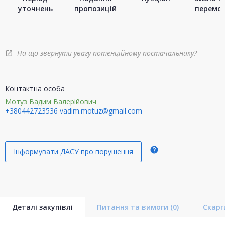
уточнень
пропозицій
перемо
На що звернути увагу потенційному постачальнику?
open_in_new
Контактна особа
Мотуз Вадим Валерійович
+380442723536
vadim.motuz@gmail.com
help
Інформувати ДАСУ про порушення
Деталі закупівлі
Питання та вимоги
(0)
Скар