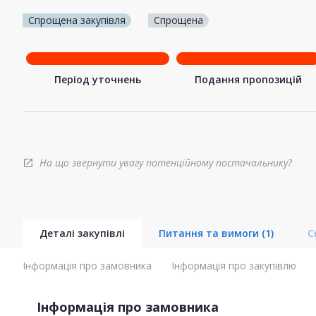
Спрощена закупівля
Спрощена
Період уточнень
Подання пропозицій
На що звернути увагу потенційному постачальнику?
open_in_new
Деталі закупівлі
Питання та вимоги
(1)
С
Інформація про замовника
Інформація про закупівлю
Інформація про замовника