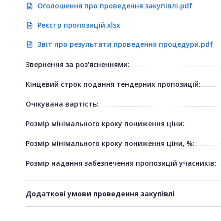
Оголошення про проведення закупівлі.pdf
description
Реєстр пропозицій.xlsx
description
Звіт про результати проведення процедури.pdf
description
Звернення за роз'ясненнями:
Кінцевий строк подання тендерних пропозицій:
Очікувана вартість:
Розмір мінімального кроку пониження ціни:
Розмір мінімального кроку пониження ціни, %:
Розмір надання забезпечення пропозицій учасників:
Додаткові умови проведення закупівлі