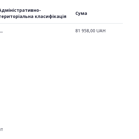
Адміністративно-
Сума
територіальна класифікація
81 958,00
UAH
—
нт