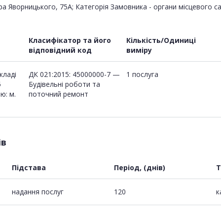
 Яворницького, 75А; Категорія Замовника - органи місцевого само
Класифікатор та його
Кількість/Одиниці
відповідний код
виміру
кладі
ДК 021:2015: 45000000-7 —
1 послуга
5
Будівельні роботи та
ю: м.
поточний ремонт
ів
Підстава
Період, (днів)
Т
надання послуг
120
к