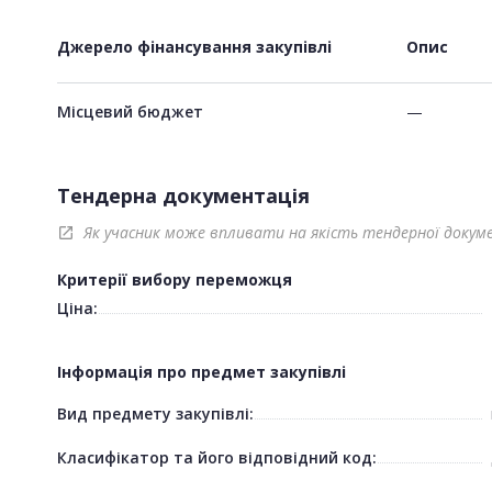
Джерело фінансування закупівлі
Опис
Місцевий бюджет
—
Тендерна документація
Як учасник може впливати на якість тендерної докум
open_in_new
Критерії вибору переможця
Ціна:
Інформація про предмет закупівлі
Вид предмету закупівлі:
Класифікатор та його відповідний код: