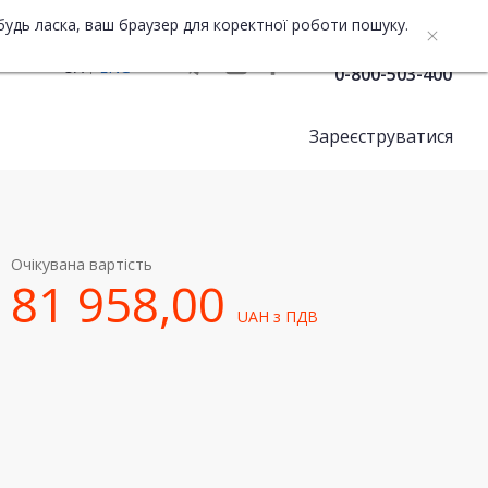
будь ласка, ваш браузер для коректної роботи пошуку.
Служба підтримки
UA
ENG
0-800-503-400
Зареєструватися
Очікувана вартість
81 958,00
UAH
з ПДВ