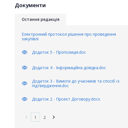
Документи
Остання редакція
Електронний протокол рішення про проведення
закупівлі
visibility
Додаток 5 - Пропозиція.doc
visibility
Додаток 4 - Інформаційна довідка.doc
Додаток 3 - Вимоги до учасників та спосіб їх
visibility
підтвердження.doc
visibility
Додаток 2 - Проект Договору.docx
1
2