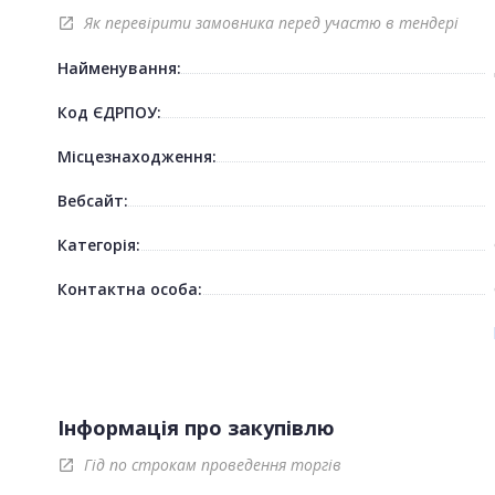
Як перевірити замовника перед участю в тендері
open_in_new
Найменування:
Код ЄДРПОУ:
Місцезнаходження:
Вебсайт:
Категорія:
Контактна особа:
Інформація про закупівлю
Гід по строкам проведення торгів
open_in_new