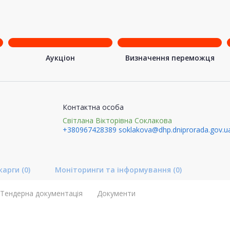
Аукціон
Визначення переможця
Контактна особа
Світлана Вікторівна Соклакова
+380967428389
soklakova@dhp.dniprorada.gov.u
карги
(0)
Моніторинги та інформування
(0)
Тендерна документація
Документи