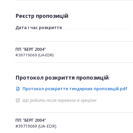
Реєстр пропозицій
Дата і час розкриття
ПП "БЕРГ 2004"
#39719069 (UA-EDR)
Протокол розкриття пропозицій
Протокол розкриття тендерних пропозицій.pdf
description
Що робити після перемоги в аукціоні
open_in_new
ПП "БЕРГ 2004"
#39719069 (UA-EDR)