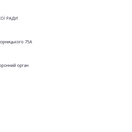
ОЇ РАДИ
Яворницького 75А
оронний орган