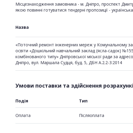
Місцезнаходження замовника - м. Дніпро, проспект Дмитра
якою повинні готуватися тендерні пропозиції - українська
Назва
«Поточний ремонт інженерних мереж у Комунальному за
освіти «Дошкільний навчальний заклад (ясла-садок) №15
комбінованого типу» Дніпровської міської ради за адресо
Дніпро, вул. Маршала Судця, буд. 5, ДБН А.2.2-3:2014
Умови поставки та здійснення розрахунк
Подія
Тип
Оплата
Пiсляоплата