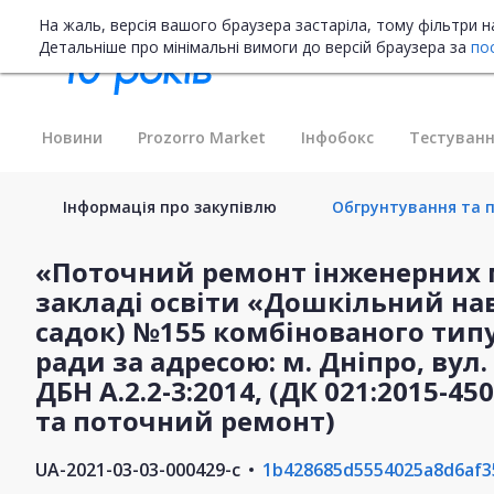
На жаль, версія вашого браузера застаріла, тому фільтри 
Детальніше про мінімальні вимоги до версій браузера за
по
Новини
Prozorro Market
Інфобокс
Тестуванн
Інформація про закупівлю
Обгрунтування та пл
«Поточний ремонт інженерних
закладі освіти «Дошкільний на
садок) №155 комбінованого типу
ради за адресою: м. Дніпро, вул.
ДБН А.2.2-3:2014, (ДК 021:2015-4
та поточний ремонт)
UA-2021-03-03-000429-c
1b428685d5554025a8d6af3