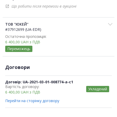
Що робити після перемоги в аукціоні
open_in_new
ТОВ "ЮКЕЙ"
#37912699 (UA-EDR)
Остаточна пропозиція:
6 400,00
UAH
з ПДВ
Переможець
Договори
Договір: UA-2021-03-01-008774-a-c1
Вартість договору:
Укладений
6 400,00
UAH
з ПДВ
Перейти на сторінку договору