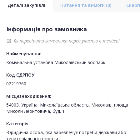
Деталі закупівлі
Питання та вимоги
(0)
Скар
Інформація про замовника
Як перевірити замовника перед участю в тендері
open_in_new
Найменування:
Комунальна установа Миколаївський зоопарк
Код ЄДРПОУ:
02219760
Місцезнаходження:
54003, Україна, Миколаївська область, Миколаїв, площа
Миколи Леонтовича, буд. 1
Категорія:
Юридична особа, яка забезпечує потреби держави або
територіальної громади