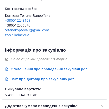
Контактна особа:
Коптєва Тетяна Валеріївна
+380512249109
+380512556045
tetanakopteva3@gmail.com
zoo.nikolaev.ua
Інформація про закупівлю
Гід по строкам проведення торгів
open_in_new
Оголошення про проведення закупівлі.pdf
description
Звіт про договір про закупівлю.pdf
description
Очікувана вартість:
6 400,00
UAH
з ПДВ
Додаткові умови проведення закупівлі