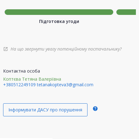
Підготовка угоди
На що звернути увагу потенційному постачальнику?
open_in_new
Контактна особа
Коптєва Тетяна Валеріївна
+380512249109
tetanakopteva3@gmail.com
help
Інформувати ДАСУ про порушення