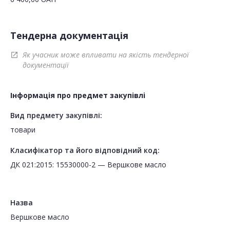
Тендерна документація
Як учасник може впливати на якість тендерної
open_in_new
документації
Інформація про предмет закупівлі
Вид предмету закупівлі:
товари
Класифікатор та його відповідний код:
ДК 021:2015: 15530000-2 — Вершкове масло
Назва
Вершкове масло