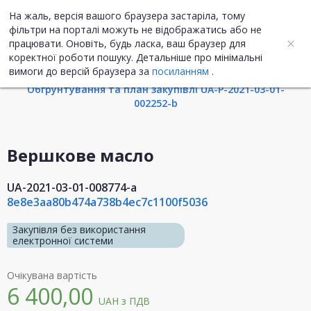
На жаль, версія вашого браузера застаріла, тому
UA
ENG
фільтри на порталі можуть не відображатись або не
працювати. Оновіть, будь ласка, ваш браузер для
коректної роботи пошуку. Детальніше про мінімальні
Інформація про закупівлю
вимоги до версій браузера за
посиланням
.
Обгрунтування та план закупівлі UA-P-2021-03-01-
002252-b
Вершкове масло
UA-2021-03-01-008774-a
8e8e3aa80b474a738b4ec7c1100f5036
Закупівля без використання
електронної системи
Очікувана вартість
6 400,00
UAH
з ПДВ