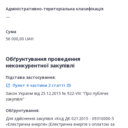
Адміністративно-територіальна класифікація
—
Сума
56 000,00
UAH
Обґрунтування проведення
неконкурентної закупівлі
Підстава застосування:
Пункт 4 частини 2 статті 35
open_in_new
Закон України від 25.12.2015 № 922-VIII "Про публічні
закупівлі"
Обґрунтування:
Для здійснення закупівлі «Код ДК 021:2015 - 09310000-5
«Електрична енергія» (Електрична енергія з оплатою за