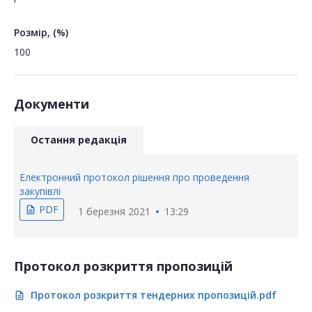
Розмір, (%)
100
Документи
Остання редакція
Електронний протокол рішення про проведення
закупівлі
PDF
description
1 березня 2021
13:29
Протокол розкриття пропозицій
Протокол розкриття тендерних пропозицій.pdf
description