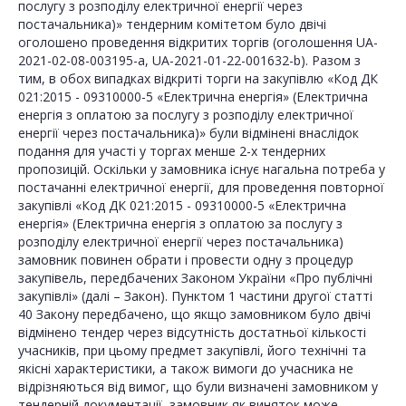
послугу з розподілу електричної енергії через
постачальника)» тендерним комітетом було двічі
оголошено проведення відкритих торгів (оголошення UA-
2021-02-08-003195-a, UA-2021-01-22-001632-b). Разом з
тим, в обох випадках відкриті торги на закупівлю «Код ДК
021:2015 - 09310000-5 «Електрична енергія» (Електрична
енергія з оплатою за послугу з розподілу електричної
енергії через постачальника)» були відмінені внаслідок
подання для участі у торгах менше 2-х тендерних
пропозицій. Оскільки у замовника існує нагальна потреба у
постачанні електричної енергії, для проведення повторної
закупівлі «Код ДК 021:2015 - 09310000-5 «Електрична
енергія» (Електрична енергія з оплатою за послугу з
розподілу електричної енергії через постачальника)
замовник повинен обрати і провести одну з процедур
закупівель, передбачених Законом України «Про публічні
закупівлі» (далі – Закон). Пунктом 1 частини другої статті
40 Закону передбачено, що якщо замовником було двічі
відмінено тендер через відсутність достатньої кількості
учасників, при цьому предмет закупівлі, його технічні та
якісні характеристики, а також вимоги до учасника не
відрізняються від вимог, що були визначені замовником у
тендерній документації, замовник як виняток може