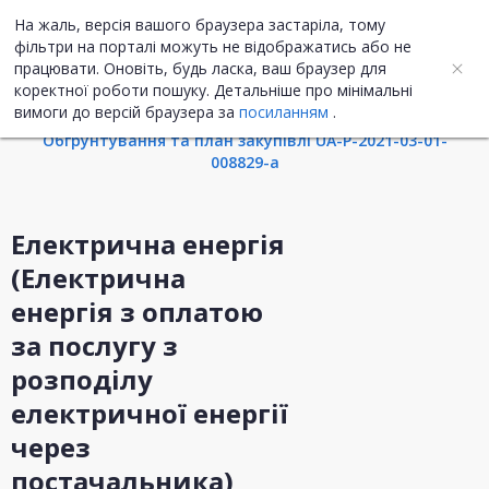
На жаль, версія вашого браузера застаріла, тому
UA
ENG
фільтри на порталі можуть не відображатись або не
працювати. Оновіть, будь ласка, ваш браузер для
коректної роботи пошуку. Детальніше про мінімальні
Інформація про закупівлю
вимоги до версій браузера за
посиланням
.
Обгрунтування та план закупівлі UA-P-2021-03-01-
008829-a
Електрична енергія
(Електрична
енергія з оплатою
за послугу з
розподілу
електричної енергії
через
постачальника)