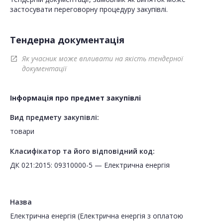
застосувати переговорну процедуру закупівлі.
Тендерна документація
Як учасник може впливати на якість тендерної
open_in_new
документації
Інформація про предмет закупівлі
Вид предмету закупівлі:
товари
Класифікатор та його відповідний код:
ДК 021:2015: 09310000-5 — Електрична енергія
Назва
Електрична енергія (Електрична енергія з оплатою