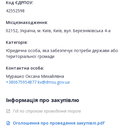
Код ЄДРПОУ:
42552598
Місцезнаходження:
02152, Україна, м. Київ, Київ, вул. Березняківська 4-а
Категорія:
Юридична особа, яка забезпечує потреби держави або
територіальної громади
Контактна особа:
Мурашко Оксана Михайлівна
+380675954877
kv@dmsu.gov.ua
Інформація про закупівлю
Гід по строкам проведення торгів
open_in_new
Оголошення про проведення закупівлі.pdf
description