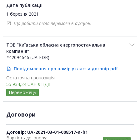
Дата публікації
1 березня 2021
Що робити після перемоги в аукціоні
open_in_new
ТОВ "Київська обласна енергопостачальна
компанія"
#42094646 (UA-EDR)
Повідомлення про намір укласти договір.pdf
description
Остаточна пропозиція:
55 934,24
UAH
з ПДВ
Переможець
Договори
Договір: UA-2021-03-01-008517-a-b1
Вартість договору: