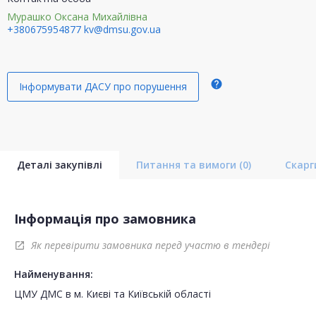
Мурашко Оксана Михайлівна
+380675954877
kv@dmsu.gov.ua
help
Інформувати ДАСУ про порушення
Деталі закупівлі
Питання та вимоги
(0)
Скар
Інформація про замовника
Як перевірити замовника перед участю в тендері
open_in_new
Найменування:
ЦМУ ДМС в м. Києві та Київській області