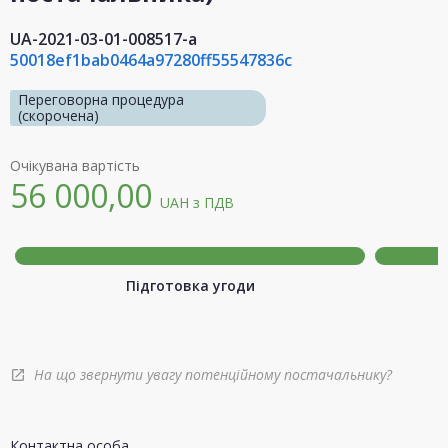
UA-2021-03-01-008517-a
50018ef1bab0464a97280ff55547836c
Переговорна процедура
(скорочена)
Очікувана вартість
56 000,00
UAH
з ПДВ
Підготовка угоди
На що звернути увагу потенційному постачальнику?
open_in_new
Контактна особа